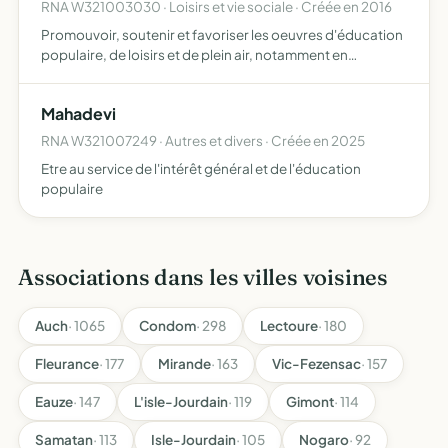
RNA W321003030 · Loisirs et vie sociale · Créée en 2016
Promouvoir, soutenir et favoriser les oeuvres d'éducation
populaire, de loisirs et de plein air, notamment en
organisant des séjours de vacances et de loisirs, des
classes de découvertes, des stages et ateliers artistique…
Mahadevi
RNA W321007249 · Autres et divers · Créée en 2025
Etre au service de l'intérêt général et de l'éducation
populaire
Associations dans les villes voisines
Auch
· 1065
Condom
· 298
Lectoure
· 180
Fleurance
· 177
Mirande
· 163
Vic-Fezensac
· 157
Eauze
· 147
L'isle-Jourdain
· 119
Gimont
· 114
Samatan
· 113
Isle-Jourdain
· 105
Nogaro
· 92