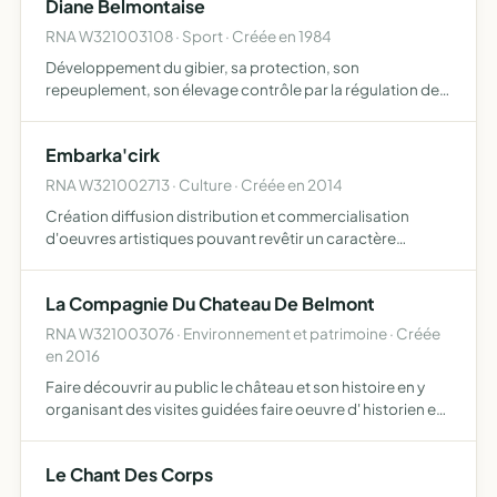
Diane Belmontaise
RNA W321003108 · Sport · Créée en 1984
Développement du gibier, sa protection, son
repeuplement, son élevage contrôle par la régulation des
espèces animales classes nuisibles et la répression du
braconnage exploitation rationnelle de la chasse sur les
Embarka'cirk
territoi…
RNA W321002713 · Culture · Créée en 2014
Création diffusion distribution et commercialisation
d'oeuvres artistiques pouvant revêtir un caractère
scénique littéraire auditif visuel liées aux arts du cirque tels
que l'acrobatie l'aérien les équilibres la jonglerie…
La Compagnie Du Chateau De Belmont
RNA W321003076 · Environnement et patrimoine · Créée
en 2016
Faire découvrir au public le château et son histoire en y
organisant des visites guidées faire oeuvre d' historien en
recherchant tous documents ayant trait à l'histoire du
château et du village de Belmont animer ces lieu…
Le Chant Des Corps