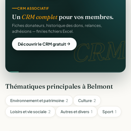
CRM ASSOCIATIF
Un
CRM complet
pour vos membres.
Fiches donateurs, historique des dons, relances,
adhésions — fini les fichiers Excel.
CRM.
Découvrir le CRM gratuit
Thématiques principales à Belmont
Environnement et patrimoine
· 2
Culture
· 2
Loisirs et vie sociale
· 2
Autres et divers
· 1
Sport
· 1