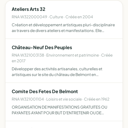
Ateliers Arts 32
RNA W322000049 · Culture · Créée en 2004
Création et développement artistiques pluri-disciplinaire
ax travers de divers ateliers et manifestaitions. Elle
proposera expositions, salons, stages d'initiation ou de
perfectionnement, créations évènementielles
Château-Neuf Des Peuples
RNA W321003138 · Environnement et patrimoine · Créée
en 2017
Développer des activités artisanales, culturelles et
artistiques sur le site du château de Belmont en
s'inscrivant dans une dynamique économique et sociale
sur le territoire tout en valorisant les patrimoines sur
Comite Des Fetes De Belmont
lesquels…
RNA W321001104 · Loisirs et vie sociale · Créée en 1962
ORGANISATION DE MANIFESTATIONS GRATUITES OU
PAYANTES AYANT POUR BUT D'ENTRETENIR OU DE
RENFORCER L'ACTIVITE ECONOMIQUE DANS LA
COMMUNE.