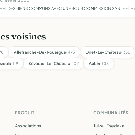
E ET DES BIENS COMMUNS AVEC UNE SOUS COMMISSION SANTE ET H
les voisines
78
Villefranche-De-Rouergue
· 473
Onet-Le-Château
· 336
zouls
· 119
Sévérac-Le-Château
· 107
Aubin
· 105
PRODUIT
COMMUNAUTÉS
Associations
Juive · Tsedaka