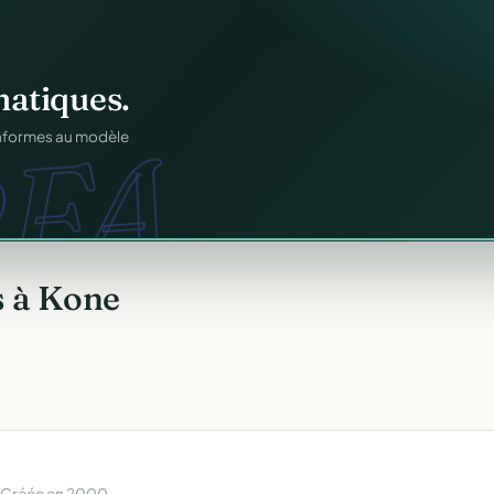
atiques.
FA.
onformes au modèle
s à Kone
· Créée en 2000