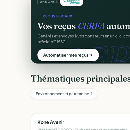
ANNONCE
REÇUS FISCAUX
Vos reçus
CERFA
autom
CER
Générés et envoyés à vos donateurs en un clic, c
officiel n°11580.
Automatiser mes reçus
Thématiques principale
Environnement et patrimoine
· 1
Kone Avenir
RNA W9N3000011 · Environnement et patrimoine 