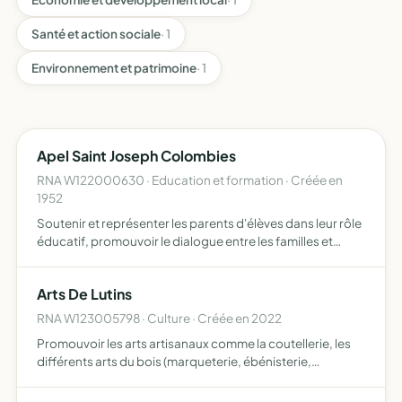
Santé et action sociale
· 1
Environnement et patrimoine
· 1
Apel Saint Joseph Colombies
RNA W122000630 · Education et formation · Créée en
1952
Soutenir et représenter les parents d'élèves dans leur rôle
éducatif, promouvoir le dialogue entre les familles et
l'établissement et contribuer activement au
développement d'un environnement scolaire pour les
Arts De Lutins
élèves
RNA W123005798 · Culture · Créée en 2022
Promouvoir les arts artisanaux comme la coutellerie, les
différents arts du bois (marqueterie, ébénisterie,
tournage, création de jouets traditionnels en bois) et
autres arts manuels que ses membres voudraient