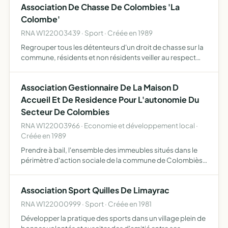
Association De Chasse De Colombies 'La
transmettre…
Colombe'
RNA W122003439 · Sport · Créée en 1989
Regrouper tous les détenteurs d'un droit de chasse sur la
commune, résidents et non résidents veiller au respect
des propriétés et des récoltes des propriétaires qui
auront cédé ou loué leur droit de chasse procéder à la …
Association Gestionnaire De La Maison D
Accueil Et De Residence Pour L'autonomie Du
Secteur De Colombies
RNA W122003966 · Economie et développement local ·
Créée en 1989
Prendre à bail, l'ensemble des immeubles situés dans le
périmètre d'action sociale de la commune de Colombiès,
en particulier, la Maison d'Accueil et Résidence Pour
l'Autonomie. Rechercher et ou coordonner toutes initiati…
Association Sport Quilles De Limayrac
RNA W122000999 · Sport · Créée en 1981
Développer la pratique des sports dans un village plein de