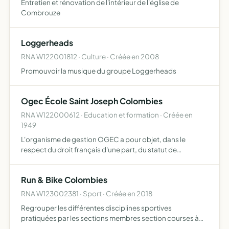
Entretien et rénovation de l'intérieur de l'église de
Combrouze
Loggerheads
RNA W122001812 · Culture · Créée en 2008
Promouvoir la musique du groupe Loggerheads
Ogec École Saint Joseph Colombies
RNA W122000612 · Education et formation · Créée en
1949
L'organisme de gestion OGEC a pour objet, dans le
respect du droit français d'une part, du statut de
l'enseignement catholique en France, des décisions du
comité national de l'enseignement catholique, des
Run & Bike Colombies
accords conclus …
RNA W123002381 · Sport · Créée en 2018
Regrouper les différentes disciplines sportives
pratiquées par les sections membres section courses à
pied organisatrice du trail des colombes section vélo