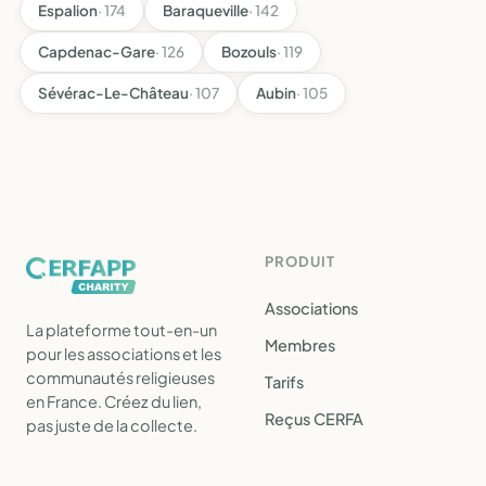
Espalion
· 174
Baraqueville
· 142
Capdenac-Gare
· 126
Bozouls
· 119
Sévérac-Le-Château
· 107
Aubin
· 105
PRODUIT
Associations
La plateforme tout-en-un
Membres
pour les associations et les
communautés religieuses
Tarifs
en France. Créez du lien,
Reçus CERFA
pas juste de la collecte.