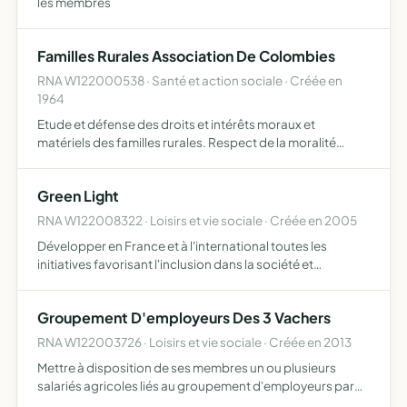
les membres
Familles Rurales Association De Colombies
RNA W122000538 · Santé et action sociale · Créée en
1964
Etude et défense des droits et intérêts moraux et
matériels des familles rurales. Respect de la moralité
publique. lutte contre les fléaux sociaux. Développement
du sens familial par une propagande et un enseignement
Green Light
appr…
RNA W122008322 · Loisirs et vie sociale · Créée en 2005
Développer en France et à l'international toutes les
initiatives favorisant l'inclusion dans la société et
l'épanouissement le plus large des personnes en
favorisant l'accès à l'éducation, à la formation, à la vie
Groupement D'employeurs Des 3 Vachers
profess…
RNA W122003726 · Loisirs et vie sociale · Créée en 2013
Mettre à disposition de ses membres un ou plusieurs
salariés agricoles liés au groupement d'employeurs par
un contrat de travail