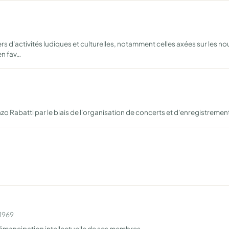
d'activités ludiques et culturelles, notamment celles axées sur les nouv
en fav…
 Rabatti par le biais de l'organisation de concerts et d'enregistreme
 1969
l'émancipation intellectuelle de ses membres