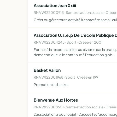
Association Jean Xxiii
RNA W122000913 · Santé et action sociale · Créée 
Créer ou gérer toute activité à caractère social, cu
Association U.s.e.p De L'ecole Publique 
RNA W122004245 · Sport · Créée en 2001
Former à la responsabilite, au civisme par la pratiq
democratique. elle contribue à l'education glob…
Basket Vallon
RNA W122001968 · Sport · Créée en 1991
Promotion du basket
Bienvenue Aux Hortes
RNA W122008601 · Santé et action sociale · Créée
L'association a pour objet -L'accueil et l'accompa