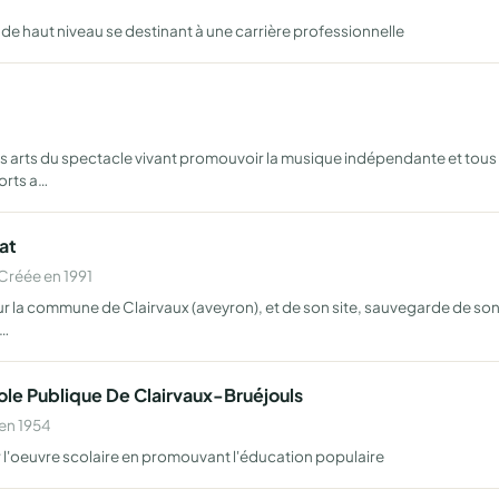
 de haut niveau se destinant à une carrière professionnelle
 des arts du spectacle vivant promouvoir la musique indépendante et tous 
orts a…
at
Créée en 1991
 sur la commune de Clairvaux (aveyron), et de son site, sauvegarde de so
e…
ole Publique De Clairvaux-Bruéjouls
en 1954
nger l'oeuvre scolaire en promouvant l'éducation populaire