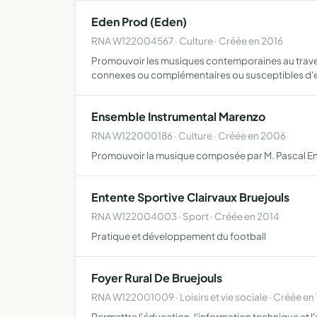
Eden Prod (Eden)
RNA W122004567 · Culture · Créée en 2016
Promouvoir les musiques contemporaines au travers 
connexes ou complémentaires ou susceptibles d'
Ensemble Instrumental Marenzo
RNA W122000186 · Culture · Créée en 2006
Promouvoir la musique composée par M. Pascal Enzo
Entente Sportive Clairvaux Bruejouls
RNA W122004003 · Sport · Créée en 2014
Pratique et développement du football
Foyer Rural De Bruejouls
RNA W122001009 · Loisirs et vie sociale · Créée en
Permettre l'éducation, l'information technique et 