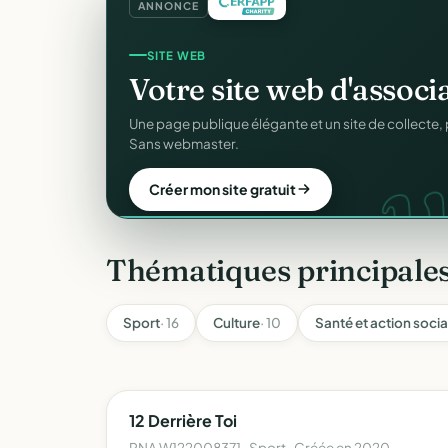
ANNONCE
REÇUS FISCAUX
Vos reçus
CERFA
autom
CER
Générés et envoyés à vos donateurs en un clic, c
officiel n°11580.
Automatiser mes reçus
Thématiques principales
Sport
· 16
Culture
· 10
Santé et action socia
12 Derrière Toi
RNA W122008371 · Sport · Créée en 2020