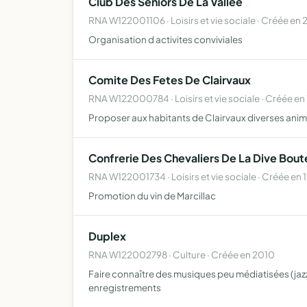
Club Des Seniors De La Vallee
RNA W122001106 · Loisirs et vie sociale · Créée en
Organisation d activites conviviales
Comite Des Fetes De Clairvaux
RNA W122000784 · Loisirs et vie sociale · Créée en
Proposer aux habitants de Clairvaux diverses anima
Confrerie Des Chevaliers De La Dive Boute
RNA W122001734 · Loisirs et vie sociale · Créée en 
Promotion du vin de Marcillac
Duplex
RNA W122002798 · Culture · Créée en 2010
Faire connaître des musiques peu médiatisées (jaz
enregistrements