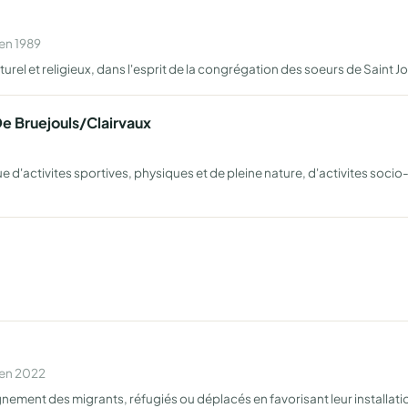
en 1989
lturel et religieux, dans l'esprit de la congrégation des soeurs de Saint 
De Bruejouls/Clairvaux
ue d'activites sportives, physiques et de pleine nature, d'activites soci
 en 2022
gnement des migrants, réfugiés ou déplacés en favorisant leur installat