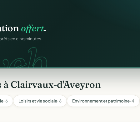
atiques.
FA.
onformes au modèle
 à Clairvaux-d'Aveyron
le
· 6
Loisirs et vie sociale
· 6
Environnement et patrimoine
· 4