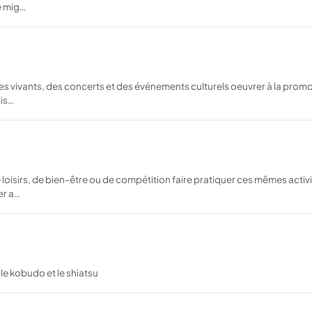
de mig…
les vivants, des concerts et des événements culturels oeuvrer à la prom
tis…
 loisirs, de bien-être ou de compétition faire pratiquer ces mêmes activi
er a…
le kobudo et le shiatsu