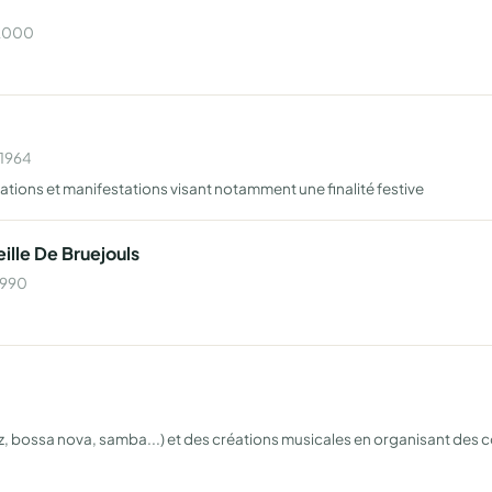
 2000
 1964
tions et manifestations visant notamment une finalité festive
ille De Bruejouls
1990
z, bossa nova, samba...) et des créations musicales en organisant des c