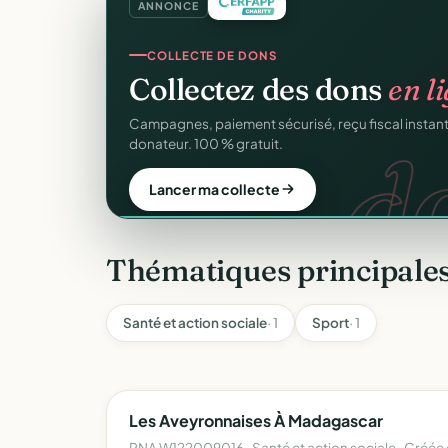
ANNONCE
COLLECTE DE DONS
Collectez des dons
en l
d
Campagnes, paiement sécurisé, reçu fiscal insta
donateur. 100 % gratuit.
Lancer ma collecte
Thématiques principales
Santé et action sociale
· 1
Sport
· 1
Les Aveyronnaises À Madagascar
RNA W122009016 · Santé et action sociale · Créée