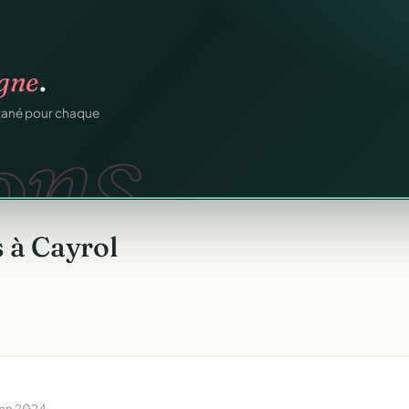
igne
.
ons.
ntané pour chaque
 à Cayrol
 en 2024