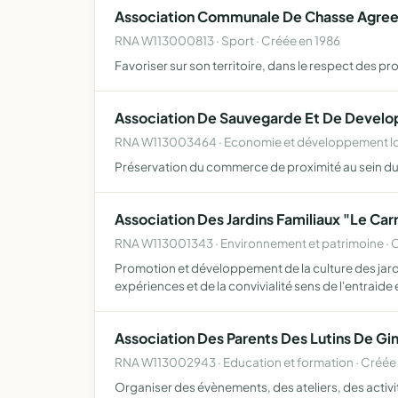
Association Communale De Chasse Agree
RNA W113000813 · Sport · Créée en 1986
Favoriser sur son territoire, dans le respect des 
Association De Sauvegarde Et De Deve
RNA W113003464 · Economie et développement loc
Préservation du commerce de proximité au sein du 
Association Des Jardins Familiaux "Le Car
RNA W113001343 · Environnement et patrimoine · 
Promotion et développement de la culture des jardi
expériences et de la convivialité sens de l'entraide e
Association Des Parents Des Lutins De Gi
RNA W113002943 · Education et formation · Créée
Organiser des évènements, des ateliers, des activit