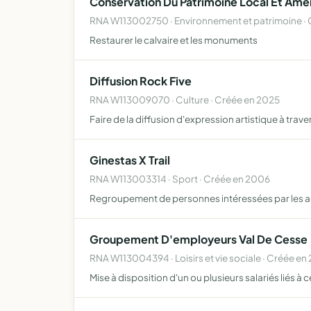
Conservation Du Patrimoine Local Et Am
RNA W113002750 · Environnement et patrimoine · 
Restaurer le calvaire et les monuments
Diffusion Rock Five
RNA W113009070 · Culture · Créée en 2025
Faire de la diffusion d'expression artistique à trav
Ginestas X Trail
RNA W113003314 · Sport · Créée en 2006
Regroupement de personnes intéressées par les activi
Groupement D'employeurs Val De Cesse
RNA W113004394 · Loisirs et vie sociale · Créée en
Mise à disposition d'un ou plusieurs salariés liés à 