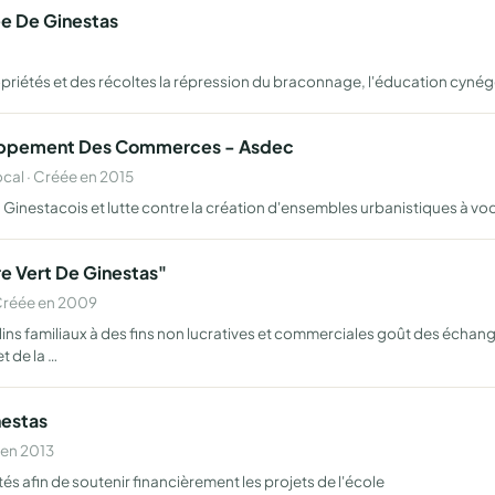
e De Ginestas
propriétés et des récoltes la répression du braconnage, l'éducation cy
loppement Des Commerces - Asdec
al · Créée en 2015
Ginestacois et lutte contre la création d'ensembles urbanistiques à v
re Vert De Ginestas"
Créée en 2009
ns familiaux à des fins non lucratives et commerciales goût des échang
t de la …
nestas
 en 2013
és afin de soutenir financièrement les projets de l'école