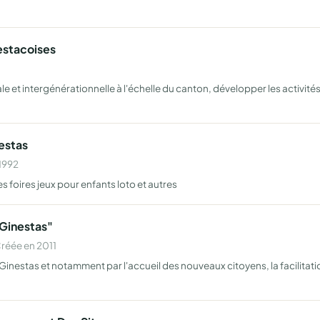
estacoises
ale et intergénérationnelle à l'échelle du canton, développer les activités 
estas
 1992
 foires jeux pour enfants loto et autres
 Ginestas"
réée en 2011
 Ginestas et notamment par l'accueil des nouveaux citoyens, la facilitat