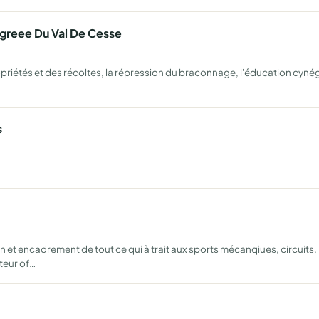
greee Du Val De Cesse
propriétés et des récoltes, la répression du braconnage, l'éducation cy
s
et encadrement de tout ce qui à trait aux sports mécanqiues, circuits
teur of…