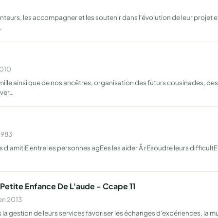
nteurs, les accompagner et les soutenir dans l'évolution de leur projet et
…
2010
lle ainsi que de nos ancêtres, organisation des futurs cousinades, de
uver…
1983
 d'amitiE entre les personnes agEes les aider Â rEsoudre leurs difficultEe
 Petite Enfance De L'aude - Ccape 11
en 2013
la gestion de leurs services favoriser les échanges d'expériences, la 