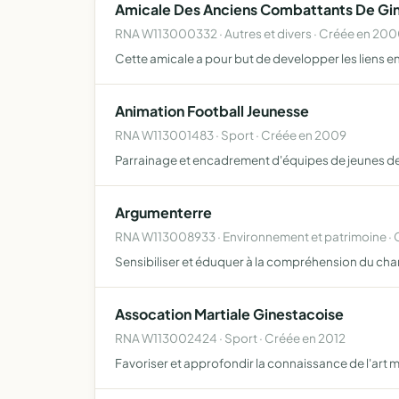
Amicale Des Anciens Combattants De Gi
RNA W113000332 · Autres et divers · Créée en 20
Cette amicale a pour but de developper les liens 
Animation Football Jeunesse
RNA W113001483 · Sport · Créée en 2009
Parrainage et encadrement d'équipes de jeunes de
Argumenterre
RNA W113008933 · Environnement et patrimoine ·
Sensibiliser et éduquer à la compréhension du chan
Assocation Martiale Ginestacoise
RNA W113002424 · Sport · Créée en 2012
Favoriser et approfondir la connaissance de l'art ma