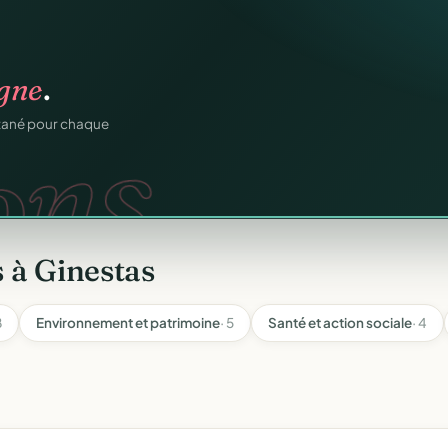
os membres.
RM.
dhésions — fini les
 à Ginestas
8
Environnement et patrimoine
· 5
Santé et action sociale
· 4