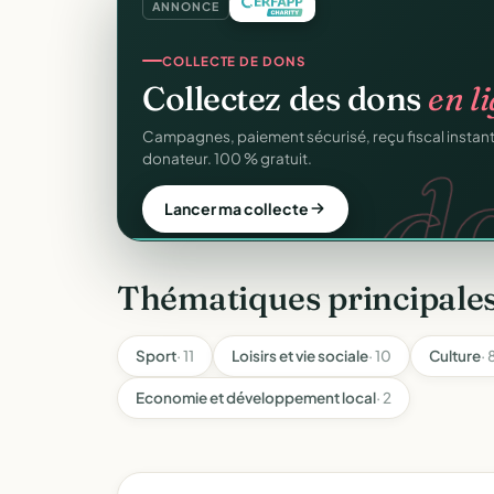
ANNONCE
CRM ASSOCIATIF
Un
CRM complet
pour v
C
Fiches donateurs, historique des dons, relances, a
fichiers Excel.
Découvrir le CRM gratuit
Thématiques principales
Sport
· 11
Loisirs et vie sociale
· 10
Culture
· 
Economie et développement local
· 2