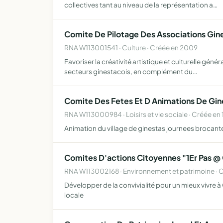
collectives tant au niveau de la représentation a…
Comite De Pilotage Des Associations Gin
RNA W113001541 · Culture · Créée en 2009
Favoriser la créativité artistique et culturelle génér
secteurs ginestacois, en complément du…
Comite Des Fetes Et D Animations De Gin
RNA W113000984 · Loisirs et vie sociale · Créée en
Animation du village de ginestas journees brocantes
Comites D'actions Citoyennes "1Er Pas @
RNA W113002168 · Environnement et patrimoine · C
Développer de la convivialité pour un mieux vivre à
locale