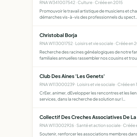
RNA W341007542 · Culture · Créée en 2015
Promouvoir le travail artistique de musiciens et cha
démarches vis-à-vis des professionnels du spect
Christobal Borja
RNA W113001752 · Loisirs et vie sociale · Créée en 
Recherche des racines généalogiques de notre fami
familiales annuelles rassembler nos cousins et tro
Club Des Aines 'Les Genets'
RNA W113000239 · Loisirs et vie sociale · Créée en 
CrEer, animer, dEvelopper les rencontres et les liens
services, dans la recherche de solution sur l…
Collectif Des Creches Associatives De La
RNA W113002926 · Santé et action sociale · Créée 
Soutenir, renforcer les associations membres dans 