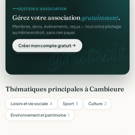
CRM ASSOCIATIF
GESTION D'ASSOCIATION
Un
CRM complet
pour vos membres.
Gérez votre association
gratuitement
.
Fiches donateurs, historique des dons, relances,
Membres, dons, événements, reçus — tout votre pilotage
adhésions — fini les fichiers Excel.
au même endroit, sans rien payer.
CRM
gratuit.
Découvrir le CRM gratuit
Créer mon compte gratuit
Thématiques principales à Cambieure
Loisirs et vie sociale
· 4
Sport
· 3
Culture
· 2
Environnement et patrimoine
· 1