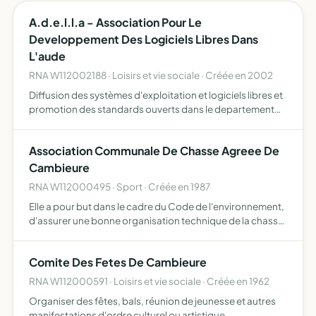
A.d.e.l.l.a - Association Pour Le
Developpement Des Logiciels Libres Dans
L'aude
RNA W112002188 · Loisirs et vie sociale · Créée en 2002
Diffusion des systèmes d'exploitation et logiciels libres et
promotion des standards ouverts dans le departement
de l'aude
Association Communale De Chasse Agreee De
Cambieure
RNA W112000495 · Sport · Créée en 1987
Elle a pour but dans le cadre du Code de l'environnement,
d'assurer une bonne organisation technique de la chasse,
de favoriser sur son territoire le développement du gibier
et de la faune sauvage dans le respect d'un vér…
Comite Des Fetes De Cambieure
RNA W112000591 · Loisirs et vie sociale · Créée en 1962
Organiser des fêtes, bals, réunion de jeunesse et autres
manifestations d'ordre culturel ou artistique