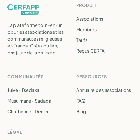
PRODUIT
Associations
La plateforme tout-en-un
Membres
pour les associations et les
communautés religieuses
Tarifs
en France. Créez du lien,
Reçus CERFA
pas juste de la collecte.
COMMUNAUTÉS
RESSOURCES
Juive · Tsedaka
Annuaire des associations
Musulmane · Sadaqa
FAQ
Chrétienne · Denier
Blog
LÉGAL