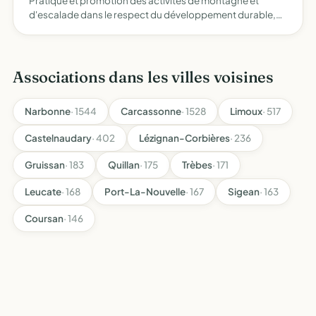
Pratique et promotion des activités de montagne et
d'escalade dans le respect du développement durable,
alpinisme, ski-alpinisme, expéditions, escalade,
randonnée montagne, canyonisme et toute action
compatible avec cet o…
Associations dans les villes voisines
Narbonne
· 1544
Carcassonne
· 1528
Limoux
· 517
Castelnaudary
· 402
Lézignan-Corbières
· 236
Gruissan
· 183
Quillan
· 175
Trèbes
· 171
Leucate
· 168
Port-La-Nouvelle
· 167
Sigean
· 163
Coursan
· 146