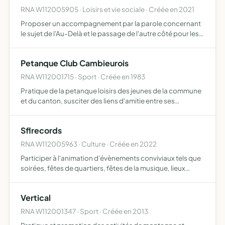
RNA W112005905 · Loisirs et vie sociale · Créée en 2021
Proposer un accompagnement par la parole concernant
le sujet de l'Au-Delà et le passage de l'autre côté pour les
personnes en fin de vie, qu'elles soient chez elle, en milieu
hospitalier, en sois palliatifs, afin d'apport…
Petanque Club Cambieurois
RNA W112001715 · Sport · Créée en 1983
Pratique de la petanque loisirs des jeunes de la commune
et du canton, susciter des liens d'amitie entre ses
membres
Sflrecords
RNA W112005963 · Culture · Créée en 2022
Participer à l'animation d'évènements conviviaux tels que
soirées, fêtes de quartiers, fêtes de la musique, lieux
culturels et autres promouvoir des chansons et musiques
dansantes quel que soit leur registre (rock, salsa,…
Vertical
RNA W112001347 · Sport · Créée en 2013