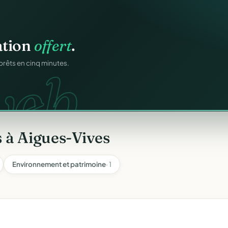
atiques.
ation
offert
.
FA.
onformes au modèle
web.
prêts en cinq minutes.
 à Aigues-Vives
Environnement et patrimoine
· 1