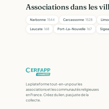
Associations dans les vil
Narbonne
· 1544
Carcassonne
· 1528
Limo
Leucate
· 168
Port-La-Nouvelle
· 167
Sige
La plateforme tout-en-un pour les
associations et les communautés religieuses
en France. Créez du lien, pas juste de la
collecte.