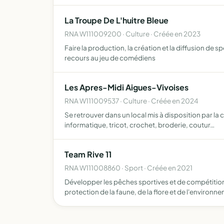
La Troupe De L'huitre Bleue
RNA W111009200 · Culture · Créée en 2023
Faire la production, la création et la diffusion de 
recours au jeu de comédiens
Les Apres-Midi Aigues-Vivoises
RNA W111009537 · Culture · Créée en 2024
Se retrouver dans un local mis à disposition par la
informatique, tricot, crochet, broderie, coutur…
Team Rive 11
RNA W111008860 · Sport · Créée en 2021
Développer les pêches sportives et de compétition 
protection de la faune, de la flore et de l'environn