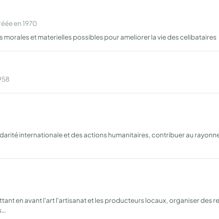
réée en 1970
orales et materielles possibles pour ameliorer la vie des celibataires
1958
lidarité internationale et des actions humanitaires, contribuer au rayon
ant en avant l'art l'artisanat et les producteurs locaux, organiser des 
s…