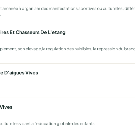
le est amenée à organiser des manifestations sportives ou culturelles, di
…
ires Et Chasseurs De L'etang
ment, son elevage,la regulation des nuisibles, la repression du braconn
e D'aigues Vives
 Vives
ulturelles visant a l'education globale des enfants