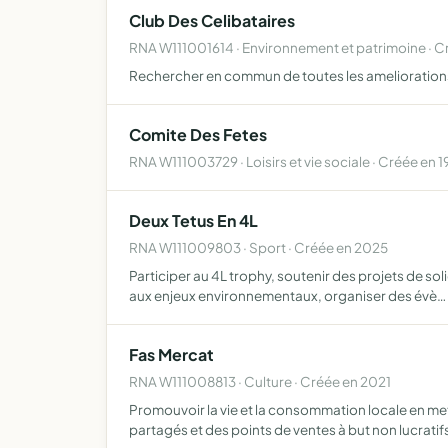
Club Des Celibataires
RNA W111001614 · Environnement et patrimoine · C
Rechercher en commun de toutes les ameliorations m
Comite Des Fetes
RNA W111003729 · Loisirs et vie sociale · Créée en 
Deux Tetus En 4L
RNA W111009803 · Sport · Créée en 2025
Participer au 4L trophy, soutenir des projets de so
aux enjeux environnementaux, organiser des évè…
Fas Mercat
RNA W111008813 · Culture · Créée en 2021
Promouvoir la vie et la consommation locale en mett
partagés et des points de ventes à but non lucratif