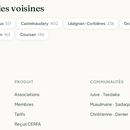
les voisines
ux
· 517
Castelnaudary
· 402
Lézignan-Corbières
· 236
Gr
an
· 163
Coursan
· 146
PRODUIT
COMMUNAUTÉS
Associations
Juive · Tsedaka
Membres
Musulmane · Sadaq
Tarifs
Chrétienne · Denier
Reçus CERFA