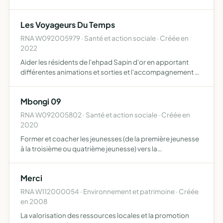
Les Voyageurs Du Temps
RNA W092005979 · Santé et action sociale · Créée en
2022
Aider les résidents de l'ehpad Sapin d'or en apportant
différentes animations et sorties et l'accompagnement en
fin de vie
Mbongi 09
RNA W092005802 · Santé et action sociale · Créée en
2020
Former et coacher les jeunesses (de la première jeunesse
à la troisième ou quatrième jeunesse) vers la
responsabilité à 100 de son parcours de vie à l'aide des
outils contemporain transformationnels accompagner
Merci
les instit…
RNA W112000054 · Environnement et patrimoine · Créée
en 2008
La valorisation des ressources locales et la promotion