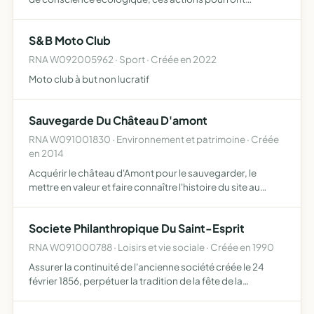
permettre de favoriser les échanges entre l'Europe et
l'Afrique intervenir en milieu scolaire, public et instituti…
S&B Moto Club
RNA W092005962 · Sport · Créée en 2022
Moto club à but non lucratif
Sauvegarde Du Château D'amont
RNA W091001830 · Environnement et patrimoine · Créée
en 2014
Acquérir le château d'Amont pour le sauvegarder, le
mettre en valeur et faire connaître l'histoire du site au
travers de la vie de Jean Claude de Lévis-Léran, sire
d'Audou
Societe Philanthropique Du Saint-Esprit
RNA W091000788 · Loisirs et vie sociale · Créée en 1990
Assurer la continuité de l'ancienne société créée le 24
février 1856, perpétuer la tradition de la fête de la
Pentecote, distribuer des pains à l'anis et verser une
somme à la famille lors du décès d'un sociétaire