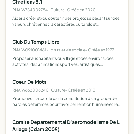
Chretiens 3.1
RNA W784009784 · Culture · Créée en 2020
Aider à créer et/ou soutenir des projets se basant sur des
valeurs chrétiennes, à caractères culturels et
pédagogiques, solidaires et/ou caritatifs
Club Du Temps Libre
RNA W091001461 · Loisirs et vie sociale · Créée en 1977
Proposer aux habitants du village et des environs, des
activités, des animations sportives, artistiques,
récréatives, des voyages soit en semaine, le week-end,
pour l'après-midi, la journée, en soirée ou sur plusieurs
Coeur De Mots
jou…
RNA W662006240 · Culture · Créée en 2013
Promouvoir la parole par la constitution d'un groupe de
paroles de femmes pour favoriser relation humaine et lien
social développer une parole différente au travers
d'activités qui mettent en jeu pieds et mains développer…
Comite Departemental D'aeromodelisme De L
Ariege (Cdam 2009)