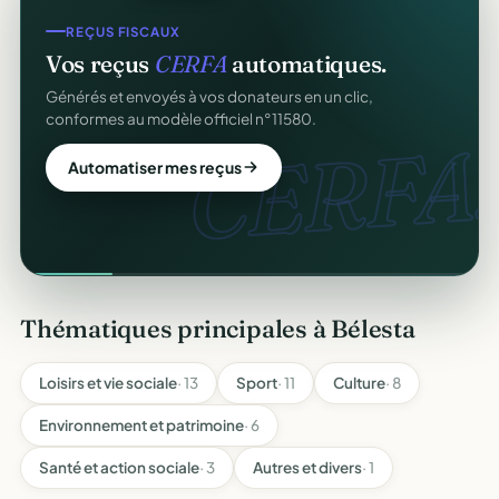
REÇUS FISCAUX
Vos reçus
CERFA
automatiques.
Générés et envoyés à vos donateurs en un clic,
conformes au modèle officiel n°11580.
CERFA.
Automatiser mes reçus
Thématiques principales à Bélesta
Loisirs et vie sociale
· 13
Sport
· 11
Culture
· 8
Environnement et patrimoine
· 6
Santé et action sociale
· 3
Autres et divers
· 1