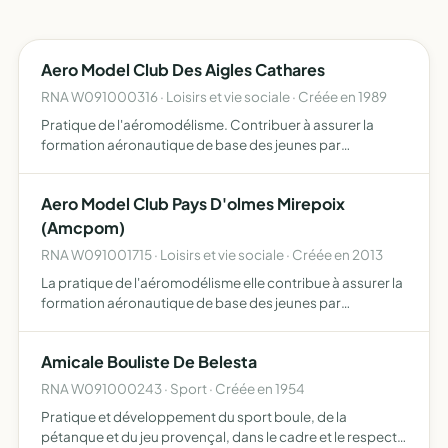
Aero Model Club Des Aigles Cathares
RNA W091000316 · Loisirs et vie sociale · Créée en 1989
Pratique de l'aéromodélisme. Contribuer à assurer la
formation aéronautique de base des jeunes par
l'enseignement de l'aéromodélisme. Encourager la
pratique des activités aéromodélistes par l'organisation
Aero Model Club Pays D'olmes Mirepoix
de manifestation…
(Amcpom)
RNA W091001715 · Loisirs et vie sociale · Créée en 2013
La pratique de l'aéromodélisme elle contribue à assurer la
formation aéronautique de base des jeunes par
l'enseignement de l'aéromodélisme. L'association
encouragera la pratique des activités aéromodélistes par
Amicale Bouliste De Belesta
l'organisa…
RNA W091000243 · Sport · Créée en 1954
Pratique et développement du sport boule, de la
pétanque et du jeu provençal, dans le cadre et le respect