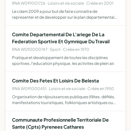
RNA W091001726 · Loisirs et vie sociale · Créée en 2001
Le cdam 2009 a pour but de faire connaitre de
representer et de developper sur le plan departemental
les options, les actions et les directives de la federation
francaise d'aeromodelisme. il coordone les actions des
Comite Departemental De L'ariege De La
group…
Federation Sportive Et Gymnique Du Travail
RNA W092000747 · Sport · Créée en 1970
Pratique et developpement de toutes les disciplines
sportives, l'education physique, les activites de plein air.
Comite Des Fetes Et Loisirs De Belesta
RNA W091000451 · Loisirs et vie sociale · Créée en 1950
Organisation de réjouissances publiques (fêtes, défilés,
manifestations touristiques, folkloriques artistiques ou
sportives) afin d'animer la vie locale et favoriser son essor
économique
Communaute Profesionnelle Territoriale De
Sante (Cpts) Pyrenees Cathares