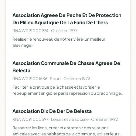
valeur du bâti traditionnel et des paysages, de l'artisanat
local, de l'agriculture et de la forêt protéger ce …
Association Agreee De Peche Et De Protection
Du Milieu Aquatique De La Fario De L'hers
RNA W091000974 · Créée en 1977
Réaliser le renouveau de notre rivière (un meilleur
alevinage)
Association Communale De Chasse Agreee De
Belesta
RNA W091001536 · Sport · Créée en 1972
Faciliter la pratique de la chasse et favoriser le
repeuplement en gibier par la repression du braconnage
et la destruction des animaux nuisibles.
Association Dix De Der De Belesta
RNA W091000597 · Loisirs et vie sociale · Créée en 1992
Resserrer les liens, créer et entretenir des relations
amicales avec les habitants de la commune, utiliser leurs