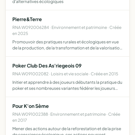
d'alternatives écologiques
Pierre&Terre
RNA W092006284 · Environnement et patrimoine · Créée
en 2025
Promouvoir des pratiques rurales et écologiques en vue
de la production, de la transformation et de la valorisation
de matériaux naturels pour des projets de construction
favorisant la préservation des techniques ancienne…
Poker Club Des As'riegeois 09
RNA W091002082 · Loisirs et vie sociale · Créée en 2015
Initier et apprendre à des joueurs débutants la pratique du
poker et ses nombreuses variantes fédérer les joueurs
autour de ce jeu, afin d'instaurer entre ses membres des
liens d'amitié, de convivialité et de solidarité f…
Pour K'on Sème
RNA W091002388 · Environnement et patrimoine · Créée
en 2017
Mener des actions autour de la reforestation et de la prise
de conscience écologique, ces actions pourront