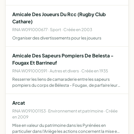
des statuts et règlements de la FFPJP, représentée par le
comité départemental de l'Ariège et auquel l'association …
Amicale Des Joueurs Du Rcc (Rugby Club
Cathare)
RNA W091000677 · Sport · Créée en 2003
Organiser des divertissements pour les joueurs
Amicale Des Sapeurs Pompiers De Belesta -
Fougax Et Barrineuf
RNA W091000591 · Autres et divers · Créée en 1935
Resserrer les liens de camaraderie entre les sapeurs
pompiers du corps de Bélesta - Fougax, de parfaire leurs
instructions et d'entretenir les relations amicales avec les
habitants des communes du secteur, de venir en aid…
Arcat
RNA W091001153 · Environnement et patrimoine · Créée
en 2009
Mise en valeur du patrimoine dans les Pyrénées en
particulier dans l'Ariège les actions concernent la mise en