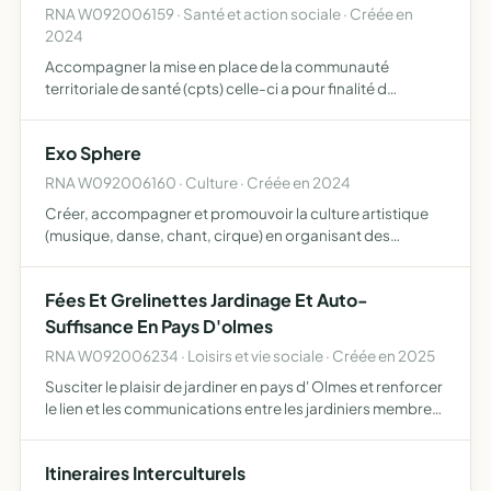
RNA W092006159 · Santé et action sociale · Créée en
2024
Accompagner la mise en place de la communauté
territoriale de santé (cpts) celle-ci a pour finalité d
organiser une réponse collective des professionnels de
santé aux enjeux liés à l accès et à la qualité des soins de
Exo Sphere
pro…
RNA W092006160 · Culture · Créée en 2024
Créer, accompagner et promouvoir la culture artistique
(musique, danse, chant, cirque) en organisant des
événements (en salle, plein air et festival), des
représentations individuelles ou groupées
Fées Et Grelinettes Jardinage Et Auto-
Suffisance En Pays D'olmes
RNA W092006234 · Loisirs et vie sociale · Créée en 2025
Susciter le plaisir de jardiner en pays d' Olmes et renforcer
le lien et les communications entre les jardiniers membres
de l'association améliorer grâce au partage
d'informations et d'expériences les conditions de cultur…
Itineraires Interculturels