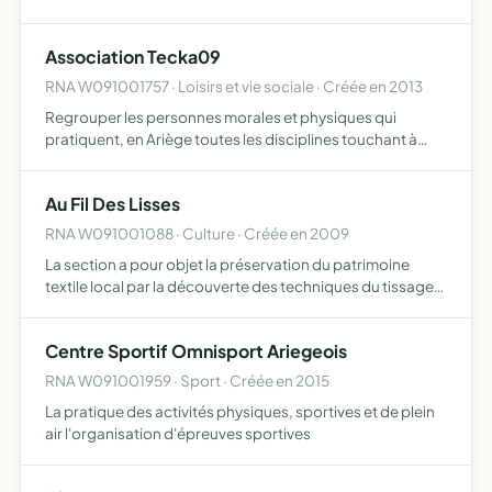
loisirs par la création de concours, ball-trap,
compétitions, fêtes, banquets, bals, lotos, tomolas...
Association Tecka09
RNA W091001757 · Loisirs et vie sociale · Créée en 2013
Regrouper les personnes morales et physiques qui
pratiquent, en Ariège toutes les disciplines touchant à
l'airsoft (collections de répliques, tir de précision, jeux de
simulation, jeux de rôles, ainsi que toutes les disci…
Au Fil Des Lisses
RNA W091001088 · Culture · Créée en 2009
La section a pour objet la préservation du patrimoine
textile local par la découverte des techniques du tissage
artisanal valorisation de produits textiles par différentes
techniques tissage, tricotage broderie et confect…
Centre Sportif Omnisport Ariegeois
RNA W091001959 · Sport · Créée en 2015
La pratique des activités physiques, sportives et de plein
air l'organisation d'épreuves sportives