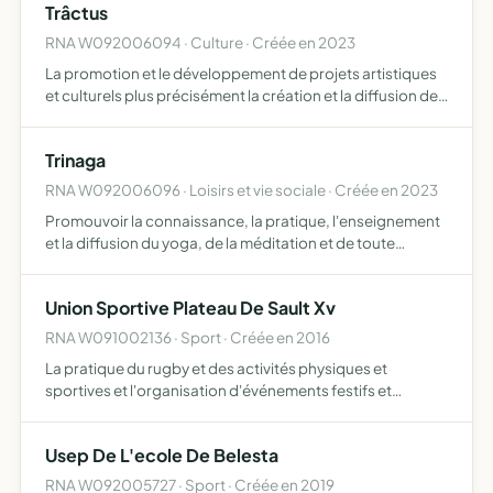
Trâctus
RNA W092006094 · Culture · Créée en 2023
La promotion et le développement de projets artistiques
et culturels plus précisément la création et la diffusion de
spectacle vivant ainsi que le développement des arts
plastiques et de l'artisanat d'art
Trinaga
RNA W092006096 · Loisirs et vie sociale · Créée en 2023
Promouvoir la connaissance, la pratique, l'enseignement
et la diffusion du yoga, de la méditation et de toute
technique de bien être et de connaissance de soi
encourager l'épanouissement et le bien être des
Union Sportive Plateau De Sault Xv
personnes par …
RNA W091002136 · Sport · Créée en 2016
La pratique du rugby et des activités physiques et
sportives et l'organisation d'événements festifs et
culturels
Usep De L'ecole De Belesta
RNA W092005727 · Sport · Créée en 2019