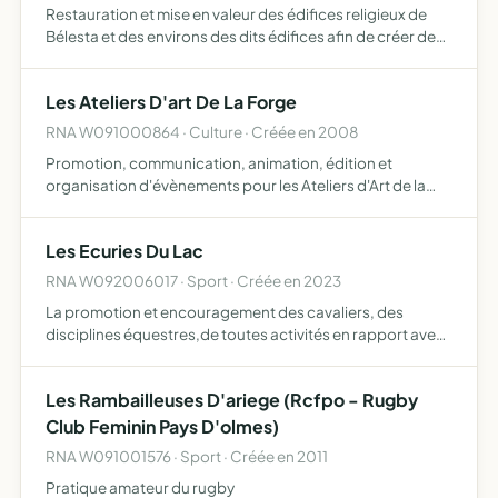
Restauration et mise en valeur des édifices religieux de
Bélesta et des environs des dits édifices afin de créer des
événements culturels et cultuels
Les Ateliers D'art De La Forge
RNA W091000864 · Culture · Créée en 2008
Promotion, communication, animation, édition et
organisation d'évènements pour les Ateliers d'Art de la
Forge
Les Ecuries Du Lac
RNA W092006017 · Sport · Créée en 2023
La promotion et encouragement des cavaliers, des
disciplines équestres,de toutes activités en rapport avec
le monde équestre, les activités et disciplines
dépendantes de la ffe devront s'exercer dans le cadre des
Les Rambailleuses D'ariege (Rcfpo - Rugby
règlemen…
Club Feminin Pays D'olmes)
RNA W091001576 · Sport · Créée en 2011
Pratique amateur du rugby