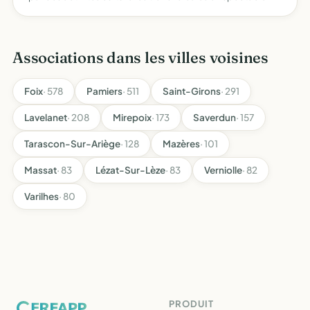
vivant, et préserver toutes traces par l'enregistrement sur
bandes magnétiques et autres moyens
Associations dans les villes voisines
Foix
· 578
Pamiers
· 511
Saint-Girons
· 291
Lavelanet
· 208
Mirepoix
· 173
Saverdun
· 157
Tarascon-Sur-Ariège
· 128
Mazères
· 101
Massat
· 83
Lézat-Sur-Lèze
· 83
Verniolle
· 82
Varilhes
· 80
PRODUIT