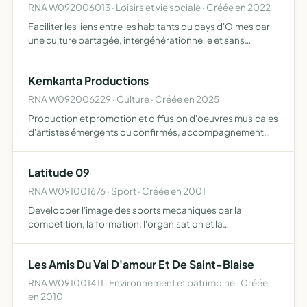
RNA W092006013 · Loisirs et vie sociale · Créée en 2022
Faciliter les liens entre les habitants du pays d'Olmes par
une culture partagée, intergénérationnelle et sans
frontières participer, soutenir des projets à vocation
sociale, culturelle et éducative dans les secteurs de l…
Kemkanta Productions
RNA W092006229 · Culture · Créée en 2025
Production et promotion et diffusion d'oeuvres musicales
d'artistes émergents ou confirmés, accompagnement
artistique et technique des artistes dans leur projet
musical organisation d'événements musicaux (concerts,
Latitude 09
showca…
RNA W091001676 · Sport · Créée en 2001
Developper l'image des sports mecaniques par la
competition, la formation, l'organisation et la
participation a des manifestations sportives
Les Amis Du Val D'amour Et De Saint-Blaise
RNA W091001411 · Environnement et patrimoine · Créée
en 2010