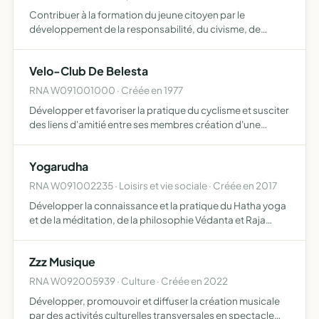
Contribuer à la formation du jeune citoyen par le
développement de la responsabilité, du civisme, de
l'autonomie au travers de la pratique d'activités
physiques, sportives, d'activités socioculturelles. Se
Velo-Club De Belesta
situant dans un…
RNA W091001000 · Créée en 1977
Développer et favoriser la pratique du cyclisme et susciter
des liens d'amitié entre ses membres création d'une
section VTT
Yogarudha
RNA W091002235 · Loisirs et vie sociale · Créée en 2017
Développer la connaissance et la pratique du Hatha yoga
et de la méditation, de la philosophie Védanta et Raja
yoga à partir de la réalisation de séances du yoga
Zzz Musique
RNA W092005939 · Culture · Créée en 2022
Développer, promouvoir et diffuser la création musicale
par des activités culturelles transversales en spectacle