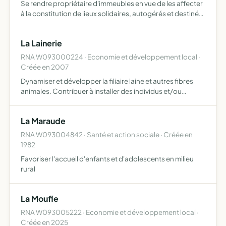
Se rendre propriétaire d'immeubles en vue de les affecter
à la constitution de lieux solidaires, autogérés et destinés
à l'habitation, en propriété d'usage
La Lainerie
RNA W093000224 · Economie et développement local ·
Créée en 2007
Dynamiser et développer la filiaire laine et autres fibres
animales. Contribuer à installer des individus et/ou
développer des projets individuels et collectifs. De
participer à la démarche de redynamisation des
La Maraude
campagnes…
RNA W093004842 · Santé et action sociale · Créée en
1982
Favoriser l'accueil d'enfants et d'adolescents en milieu
rural
La Moufle
RNA W093005222 · Economie et développement local ·
Créée en 2025