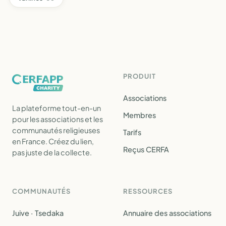
PRODUIT
Associations
La plateforme tout-en-un
Membres
pour les associations et les
communautés religieuses
Tarifs
en France. Créez du lien,
Reçus CERFA
pas juste de la collecte.
COMMUNAUTÉS
RESSOURCES
Juive · Tsedaka
Annuaire des associations