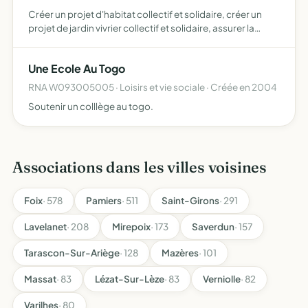
Créer un projet d'habitat collectif et solidaire, créer un
projet de jardin vivrier collectif et solidaire, assurer la
gestion du projet une fois celui-ci mis en place, mettre en
place tous les moyens dont elle dispose po…
Une Ecole Au Togo
RNA W093005005 · Loisirs et vie sociale · Créée en 2004
Soutenir un colllège au togo.
Associations dans les villes voisines
Foix
· 578
Pamiers
· 511
Saint-Girons
· 291
Lavelanet
· 208
Mirepoix
· 173
Saverdun
· 157
Tarascon-Sur-Ariège
· 128
Mazères
· 101
Massat
· 83
Lézat-Sur-Lèze
· 83
Verniolle
· 82
Varilhes
· 80