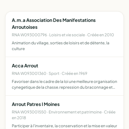
A.m.a Association Des Manifestations
Arroutoises
RNA W093000796 · Loisirs et vie sociale · Créée en 2010
Animation du village, sorties de loisirs et de détente, la
culture
Acca Arrout
RNA W093001360 · Sport · Créée en 1969
Favoriser dans le cadre de la loi une meilleure organisation
cynegetique de la chasse.repression du braconnage et
destruction des nuisibles.
Arrout Patres I Moines
RNA W093001550 · Environnement et patrimoine · Créée
en 2018
Participer à l'inventaire, la conservation et la mise en valeur