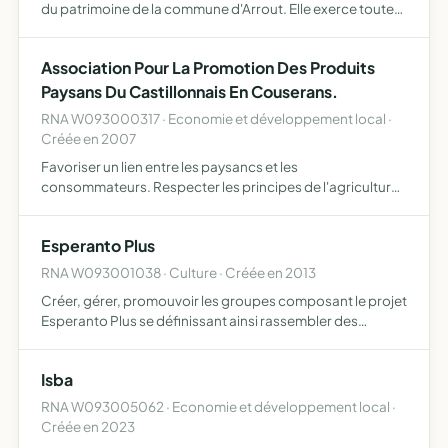
du patrimoine de la commune d'Arrout. Elle exerce toutes
les activités et accomplit toutes les opérations tendant à
réaliser cet objet, en France, dans l'uni…
Association Pour La Promotion Des Produits
Paysans Du Castillonnais En Couserans.
RNA W093000317 · Economie et développement local ·
Créée en 2007
Favoriser un lien entre les paysancs et les
consommateurs. Respecter les principes de l'agriculture
- Regrouper les consommations désirant choisir la qualité
des produits de leur alimentation - Promouvoir
Esperanto Plus
l'excellence env…
RNA W093001038 · Culture · Créée en 2013
Créer, gérer, promouvoir les groupes composant le projet
Esperanto Plus se définissant ainsi rassembler des
groupes autonomes d'adhérents mutualiser une
cotisation mensuelle par groupe soutenir un espérantiste
Isba
compétent o…
RNA W093005062 · Economie et développement local ·
Créée en 2023