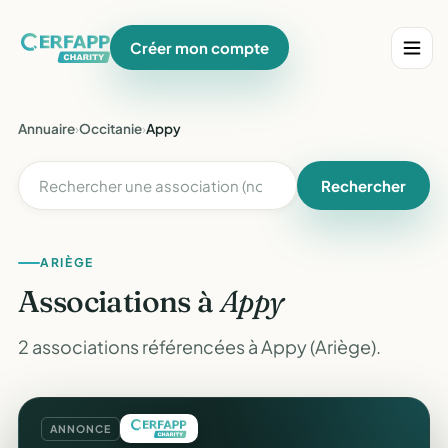
Créer mon compte
Annuaire
›
Occitanie
›
Appy
Rechercher
ARIÈGE
Associations à
Appy
2 associations référencées à Appy (Ariège).
ANNONCE