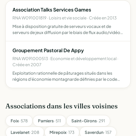
Association Talks Services Games
RNA W091001819 · Loisirs et vie sociale · Créée en 2013
Mise à disposition gratuite de serveurs vocaux et de
serveurs de jeux diffusion par le biais de flux audio/vidéo
d'actualités dédiées aux jeux vidéos
Groupement Pastoral De Appy
RNA W091000513 · Economie et développement local ·
Créée en 2007
Exploitation rationnelle de pâturages situés dans les
régions d'économie montagnarde définies par le code
rural article L 113-2, article L 113-3. Exploitation concertée
de tous autres biens susceptibles d'être acquis ou p…
Associations dans les villes voisines
Foix
· 578
Pamiers
· 511
Saint-Girons
· 291
Lavelanet
· 208
Mirepoix
· 173
Saverdun
· 157