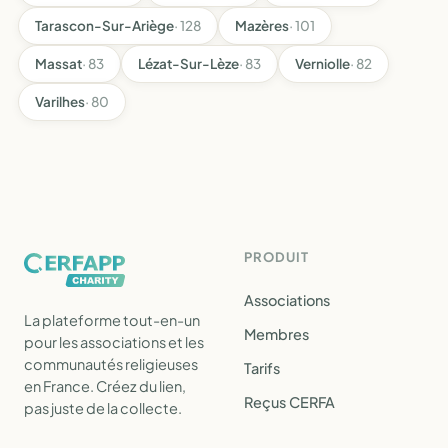
Tarascon-Sur-Ariège
· 128
Mazères
· 101
Massat
· 83
Lézat-Sur-Lèze
· 83
Verniolle
· 82
Varilhes
· 80
PRODUIT
Associations
La plateforme tout-en-un
Membres
pour les associations et les
communautés religieuses
Tarifs
en France. Créez du lien,
Reçus CERFA
pas juste de la collecte.