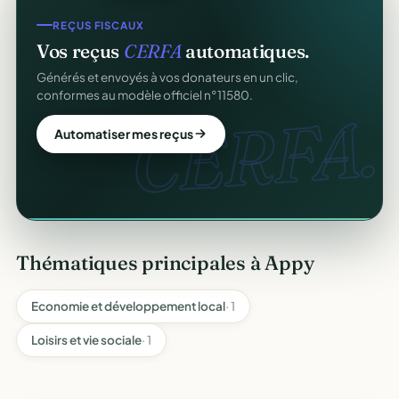
COLLECTE DE DONS
REÇUS FISCAUX
Collectez des dons
en ligne
.
Vos reçus
CERFA
automatiques.
Campagnes, paiement sécurisé, reçu fiscal instantané
Générés et envoyés à vos donateurs en un clic,
pour chaque donateur. 100 % gratuit.
conformes au modèle officiel n°11580.
CERFA.
dons
Lancer ma collecte
Automatiser mes reçus
Thématiques principales à Appy
Economie et développement local
· 1
Loisirs et vie sociale
· 1