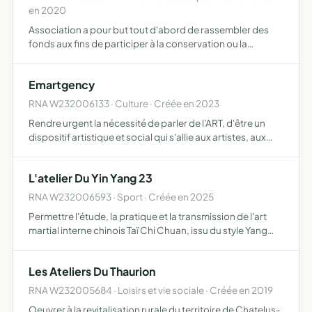
en 2020
Association a pour but tout d'abord de rassembler des
fonds aux fins de participer à la conservation ou la
restauration de l'Église de Châtelus-le-Marcheix et
ensuite de valoriser le patrimoine historique,
Emartgency
architectural, …
RNA W232006133 · Culture · Créée en 2023
Rendre urgent la nécessité de parler de l'ART, d'être un
dispositif artistique et social qui s'allie aux artistes, aux
groupes de musique pour soutenir la culture
INTERNANTIONALE, les échanges artistiques, pour
L'atelier Du Yin Yang 23
organiser …
RNA W232006593 · Sport · Créée en 2025
Permettre l'étude, la pratique et la transmission de l'art
martial interne chinois Taï Chi Chuan, issu du style Yang
Originel du petit dragon , ainsi que des techniques
complémentaires telles que le Qi Gong et les Qi Gong…
Les Ateliers Du Thaurion
RNA W232005684 · Loisirs et vie sociale · Créée en 2019
Oeuvrer à la revitalisation rurale du territoire de Chatelus-