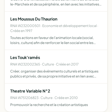
le-Marcheix et de sa périphérie, en lien avec les initiatives
publiques et privées, scolaires, sociales, culturelles,
touristiques, écologiques et économiques u…
Les Moussus Du Thaurion
RNA W232000501 · Economie et développement local ·
Créée en 1997
Toutes actions en faveur de l'animation locale (social,
loisirs, culture) afin de renforcer le lien social entre les
habitants du territoire l'association inscrit son projet
d'animation locale en partenariat avec d'autres…
Les Touk'ramés
RNA W232002365 · Culture · Créée en 2017
Créer, organiser des événements culturels et artistiques
publics et privés, de sa propre initiative et en lien avec
différents partenaires associatifs, publics et privés et de
tout autre type uvrer pour la mise en valeur …
Theatre Variable N°2
RNA W751206823 · Culture · Créée en 2010
Promouvoir la recherche et la création artistiques