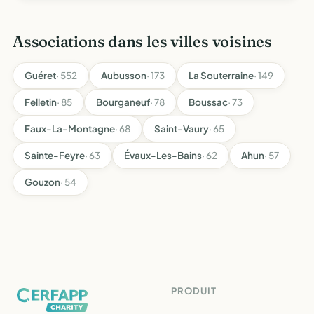
Associations dans les villes voisines
Guéret
· 552
Aubusson
· 173
La Souterraine
· 149
Felletin
· 85
Bourganeuf
· 78
Boussac
· 73
Faux-La-Montagne
· 68
Saint-Vaury
· 65
Sainte-Feyre
· 63
Évaux-Les-Bains
· 62
Ahun
· 57
Gouzon
· 54
PRODUIT