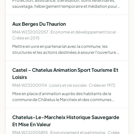
Protection, assistance, stérilisation, soins vétérinaires,
sauvetage, hébergement temporaire et médiation pour
les chats errants, abandonnés ou en détresse, ainsi que
toutes actions visant à améliorer leur bien-être
Aux Berges Du Thaurion
RNA W232002057 · Economie et développement local ·
Créée en 2015
Mettre en uvre en partenariat avec la commune, les
structures et les actions destinées à assurer l'ouverture de
l'auberge de Châtelus le Marcheix, propriété de la
commune l'association doit pérenniser son
Castel - Chatelus Animation Sport Tourisme Et
fonctionnement d…
Loisirs
RNA W232000114 · Loisirs et vie sociale · Créée en 1972
Mise en place d'animation auprès des habitants de la
commune de Châtelus le Marcheix et des communes
alentours, organisation de fêtes, concerts, expositions
Chatelus-Le-Marcheix Historique Sauvegarde
Et Mise En Valeur
RNA W232005855 · Environnement et patrimoine · Créée