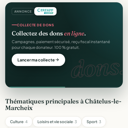
ANNONCE
COLLECTE DE DONS
Collectez des dons
en ligne
.
Campagnes, paiement sécurisé, reçu fiscal instantané
pour chaque donateur. 100 % gratuit.
dons.
Lancer ma collecte
Thématiques principales à Châtelus-le-
Marcheix
Culture
· 4
Loisirs et vie sociale
· 3
Sport
· 3