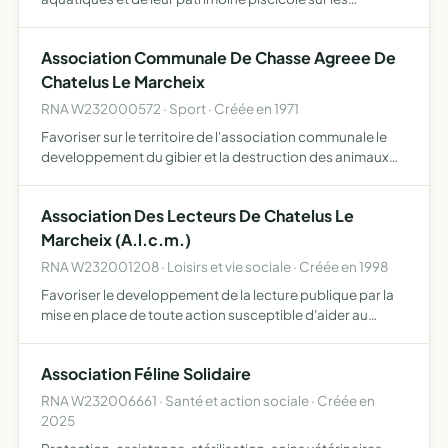
domaines publics et prives de l'etat sur les domaines
publics et prives des collectivites locales sur les domaines
Association Communale De Chasse Agreee De
prive…
Chatelus Le Marcheix
RNA W232000572 · Sport · Créée en 1971
Favoriser sur le territoire de l'association communale le
developpement du gibier et la destruction des animaux
nuisibles, la re- pression du braconnage, l'education
cynegetique de ses membres dans le respect des
Association Des Lecteurs De Chatelus Le
propriet…
Marcheix (A.l.c.m.)
RNA W232001208 · Loisirs et vie sociale · Créée en 1998
Favoriser le developpement de la lecture publique par la
mise en place de toute action susceptible d'aider au
fonctionnement de la bibliotheque
Association Féline Solidaire
RNA W232006661 · Santé et action sociale · Créée en
2025