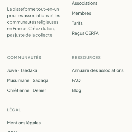
Associations
La plateforme tout-en-un
Membres
pour les associations et les
communautés religieuses
Tarifs
en France. Créez du lien,
Reçus CERFA
pas juste de la collecte.
COMMUNAUTÉS
RESSOURCES
Juive · Tsedaka
Annuaire des associations
Musulmane · Sadaqa
FAQ
Chrétienne · Denier
Blog
LÉGAL
Mentions légales