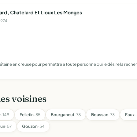
ard, Chatelard Et Lioux Les Monges
1974
étaine en creuse pour permettre a toute personne qui le désire la reche
les voisines
e
· 149
Felletin
· 85
Bourganeuf
· 78
Boussac
· 73
Faux
hun
· 57
Gouzon
· 54