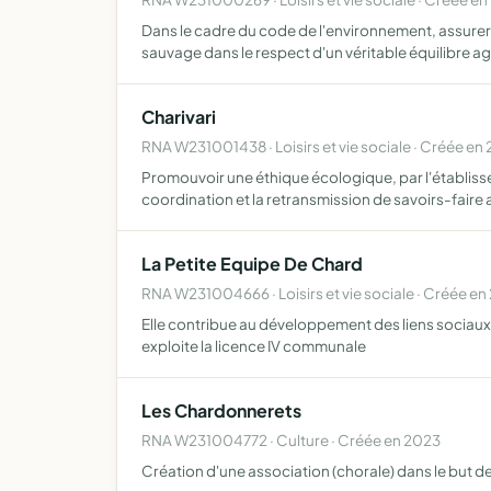
Dans le cadre du code de l'environnement, assurer 
sauvage dans le respect d'un véritable équilibre a
Charivari
RNA W231001438 · Loisirs et vie sociale · Créée en 
Promouvoir une éthique écologique, par l'établisseme
coordination et la retransmission de savoirs-faire
La Petite Equipe De Chard
RNA W231004666 · Loisirs et vie sociale · Créée en
Elle contribue au développement des liens sociaux, 
exploite la licence IV communale
Les Chardonnerets
RNA W231004772 · Culture · Créée en 2023
Création d'une association (chorale) dans le but d