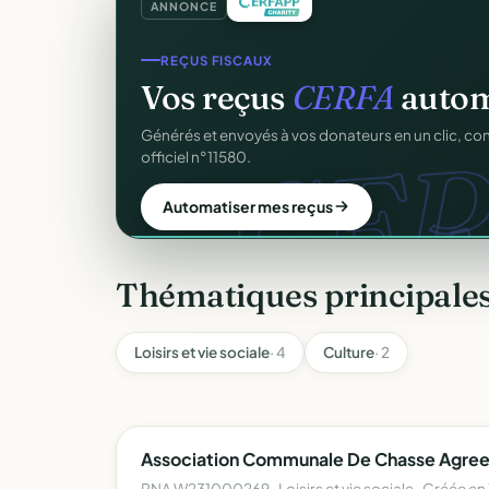
ANNONCE
REÇUS FISCAUX
GESTION D'ASSOCIATION
Vos reçus
CERFA
autom
Gérez votre associatio
CER
gra
Générés et envoyés à vos donateurs en un clic, c
Membres, dons, événements, reçus — tout votre p
officiel n°11580.
sans rien payer.
Automatiser mes reçus
Créer mon compte gratuit
Thématiques principale
Loisirs et vie sociale
· 4
Culture
· 2
Association Communale De Chasse Agree
RNA W231000269 · Loisirs et vie sociale · Créée en 