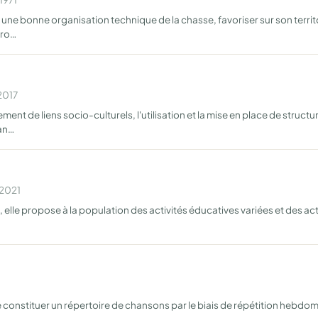
une bonne organisation technique de la chasse, favoriser sur son territ
gro…
2017
nt de liens socio-culturels, l'utilisation et la mise en place de structur
 an…
 2021
elle propose à la population des activités éducatives variées et des act
e constituer un répertoire de chansons par le biais de répétition hebd