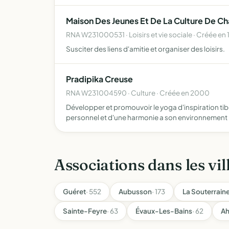
Maison Des Jeunes Et De La Culture De Ch
RNA W231000531 · Loisirs et vie sociale · Créée en 
Susciter des liens d'amitie et organiser des loisirs.
Pradipika Creuse
RNA W231004590 · Culture · Créée en 2000
Développer et promouvoir le yoga d'inspiration tib
personnel et d'une harmonie a son environnement
Associations dans les vil
Guéret
· 552
Aubusson
· 173
La Souterrain
Sainte-Feyre
· 63
Évaux-Les-Bains
· 62
A