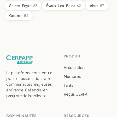
Sainte-Feyre
· 63
Évaux-Les-Bains
· 62
Ahun
· 57
Gouzon
· 54
PRODUIT
Associations
La plateforme tout-en-un
Membres
pour les associations et les
communautés religieuses
Tarifs
en France. Créez du lien,
Reçus CERFA
pas juste de la collecte.
COMMUNAUTÉS
RESSOURCES