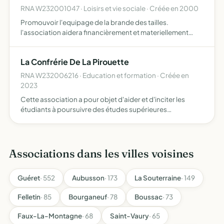
RNA W232001047 · Loisirs et vie sociale · Créée en 2000
Promouvoir l'equipage de la brande des tailles.
l'association aidera financièrement et materiellement
l'equipage de la brande des tailles dans ses diverses
activites (organisation de manifestations, sortie de
La Confrérie De La Pirouette
chasse, vie …
RNA W232006216 · Education et formation · Créée en
2023
Cette association a pour objet d'aider et d'inciter les
étudiants à poursuivre des études supérieures
Promouvoir le savoir vivre, l'ambition professionnelle et
personnelle Défendre l'ouverture d'esprit Encourager au
débat…
Associations dans les villes voisines
Guéret
· 552
Aubusson
· 173
La Souterraine
· 149
Felletin
· 85
Bourganeuf
· 78
Boussac
· 73
Faux-La-Montagne
· 68
Saint-Vaury
· 65