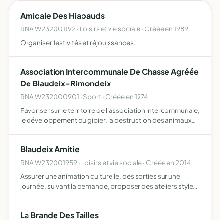
Amicale Des Hiapauds
RNA W232001192 · Loisirs et vie sociale · Créée en 1989
Organiser festivités et réjouissances.
Association Intercommunale De Chasse Agréée
De Blaudeix-Rimondeix
RNA W232000901 · Sport · Créée en 1974
Favoriser sur le territoire de l'association intercommunale,
le développement du gibier, la destruction des animaux
nuisibles, la répression du braconnage et l'education
cynegetique de ses membres dans le respect des prop…
Blaudeix Amitie
RNA W232001959 · Loisirs et vie sociale · Créée en 2014
Assurer une animation culturelle, des sorties sur une
journée, suivant la demande, proposer des ateliers style
cuisine, créatifs, couture
La Brande Des Tailles