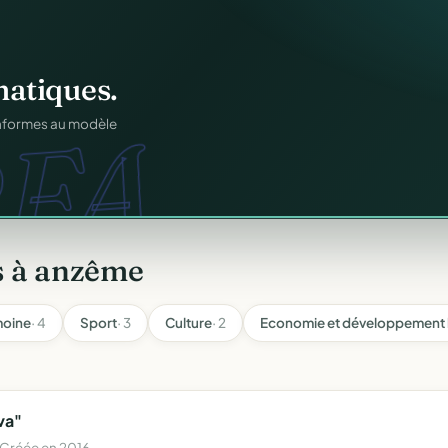
igne
.
atiques.
ons.
FA.
ntané pour chaque
onformes au modèle
s à anzême
moine
· 4
Sport
· 3
Culture
· 2
Economie et développement 
va"
 Créée en 2016