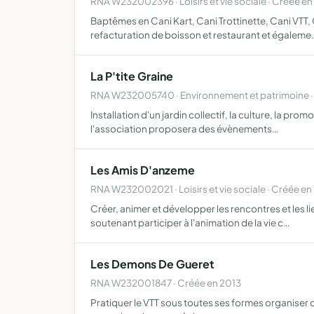
RNA W232002396 · Loisirs et vie sociale · Créée en
Baptêmes en Cani Kart, Cani Trottinette, Cani VTT, 
refacturation de boisson et restaurant et égaleme
La P'tite Graine
RNA W232005740 · Environnement et patrimoine ·
Installation d'un jardin collectif, la culture, la pro
l'association proposera des évènements…
Les Amis D'anzeme
RNA W232002021 · Loisirs et vie sociale · Créée en
Créer, animer et développer les rencontres et les l
soutenant participer à l'animation de la vie c…
Les Demons De Gueret
RNA W232001847 · Créée en 2013
Pratiquer le VTT sous toutes ses formes organiser 