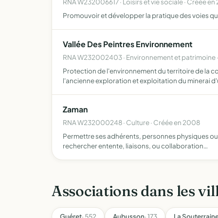
RNA W232006617 · Loisirs et vie sociale · Créée en
Promouvoir et développer la pratique des voies qu
Vallée Des Peintres Environnement
RNA W232002403 · Environnement et patrimoine ·
Protection de l'environnement du territoire de la
l'ancienne exploration et exploitation du minerai d
Zaman
RNA W232000248 · Culture · Créée en 2008
Permettre ses adhérents, personnes physiques ou mor
rechercher entente, liaisons, ou collaboration…
Associations dans les vil
Guéret
· 552
Aubusson
· 173
La Souterrain