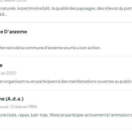
turels, le patrimoine bâti, la qualité des paysages, des sites et du pa
cad…
ée D'anzeme
 terrains de la commune d'anzeme soumis a son action.
me
e en 2007
 en organisant ou en participant à des manifestations ouvertes au public
me (A.d.a.)
cal · Créée en 1984
 ( bals, repas, ball-trap, fêtes) et participer activement à l'animatio