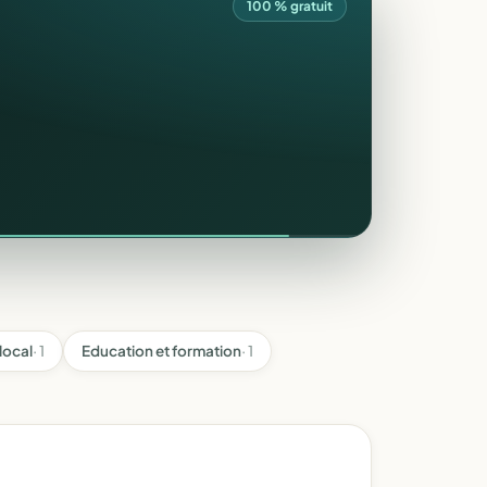
100 % gratuit
local
· 1
Education et formation
· 1