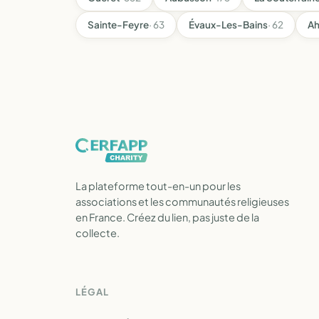
Sainte-Feyre
· 63
Évaux-Les-Bains
· 62
A
La plateforme tout-en-un pour les
associations et les communautés religieuses
en France. Créez du lien, pas juste de la
collecte.
LÉGAL