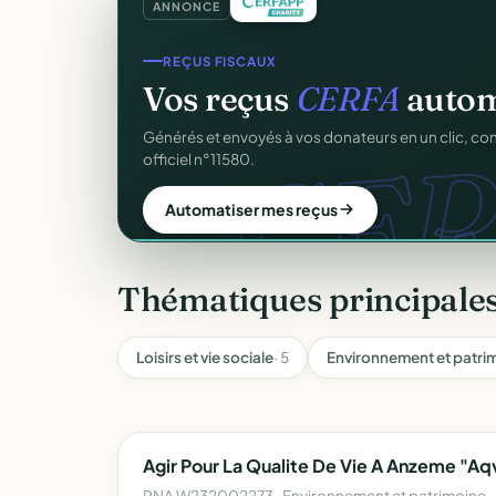
ANNONCE
COLLECTE DE DONS
REÇUS FISCAUX
Collectez des dons
en l
Vos reçus
CERFA
autom
d
CER
Campagnes, paiement sécurisé, reçu fiscal insta
Générés et envoyés à vos donateurs en un clic, c
donateur. 100 % gratuit.
officiel n°11580.
Lancer ma collecte
Automatiser mes reçus
Thématiques principale
Loisirs et vie sociale
· 5
Environnement et patri
Agir Pour La Qualite De Vie A Anzeme "Aq
RNA W232002273 · Environnement et patrimoine ·