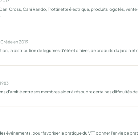
 2017
Cani Cross, Cani Rando, Trottinette électrique, produits logotés, vente 
…
 Créée en 2019
motion, la distribution de légumes d'été et d'hiver, de produits du jardin e
 1983
iens d'amitié entre ses membres aider à résoudre certaines difficultés de
des événements, pour favoriser la pratique du VTT donner l'envie de prat