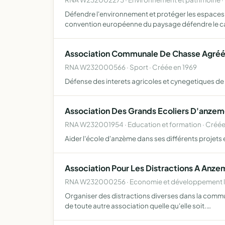
Défendre l'environnement et protéger les espaces na
convention européenne du paysage défendre le 
Association Communale De Chasse Agré
RNA W232000566 · Sport · Créée en 1969
Défense des interets agricoles et cynegetiques de
Association Des Grands Ecoliers D'anze
RNA W232001954 · Education et formation · Créé
Aider l'école d'anzème dans ses différents projets
Association Pour Les Distractions A Anze
RNA W232000256 · Economie et développement lo
Organiser des distractions diverses dans la commune
de toute autre association quelle qu'elle soit.…