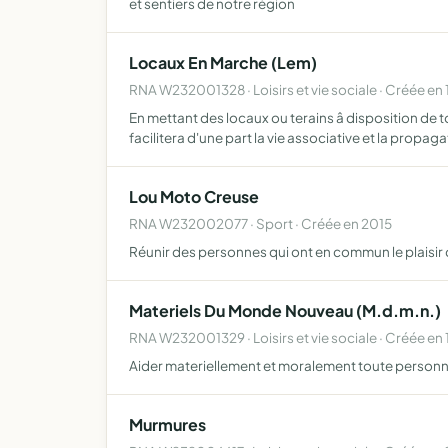
et sentiers de notre région
Locaux En Marche (Lem)
RNA W232001328 · Loisirs et vie sociale · Créée en
En mettant des locaux ou terains â disposition de
facilitera d'une part la vie associative et la propag
Lou Moto Creuse
RNA W232002077 · Sport · Créée en 2015
Réunir des personnes qui ont en commun le plaisir
Materiels Du Monde Nouveau (M.d.m.n.)
RNA W232001329 · Loisirs et vie sociale · Créée en
Aider materiellement et moralement toute personne 
Murmures