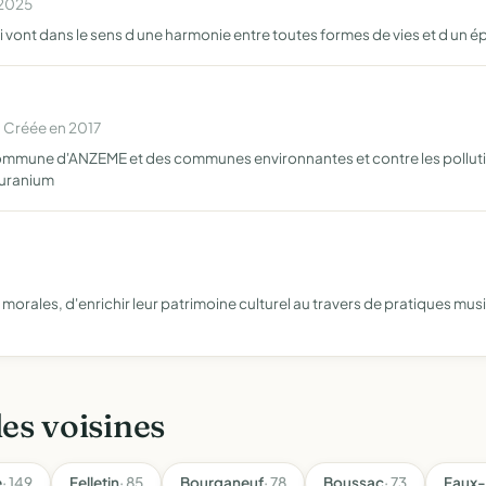
 2025
i vont dans le sens d une harmonie entre toutes formes de vies et d un
 Créée en 2017
 commune d'ANZEME et des communes environnantes et contre les pollution
'uranium
ales, d'enrichir leur patrimoine culturel au travers de pratiques musica
les voisines
e
· 149
Felletin
· 85
Bourganeuf
· 78
Boussac
· 73
Faux