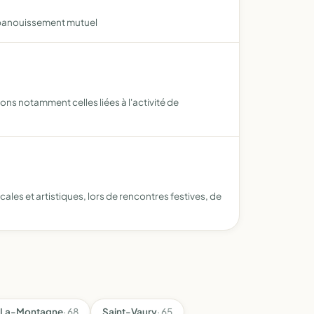
 épanouissement mutuel
s notamment celles liées à l'activité de
les et artistiques, lors de rencontres festives, de
-La-Montagne
· 68
Saint-Vaury
· 65