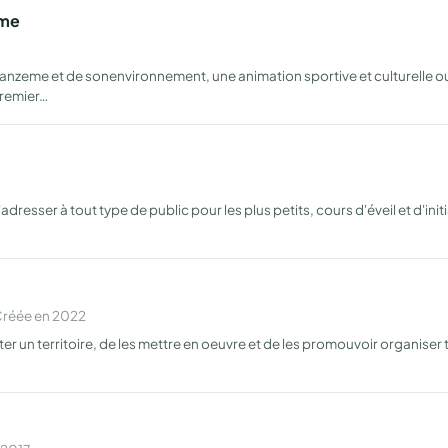
eme
'anzeme et de sonenvironnement, une animation sportive et culturelle o
premier…
esser à tout type de public pour les plus petits, cours d'éveil et d'initi
Créée en 2022
iter un territoire, de les mettre en oeuvre et de les promouvoir organise