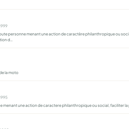
 1999
 toute personne menant une action de caractère philanthropique ou soc
ation d…
 de la moto
 1995
menant une action de caractere philanthropique ou social, faciliter la 