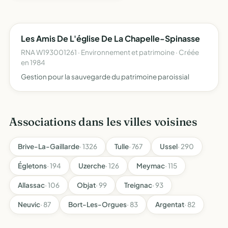
Les Amis De L'église De La Chapelle-Spinasse
RNA W193001261 · Environnement et patrimoine · Créée
en 1984
Gestion pour la sauvegarde du patrimoine paroissial
Associations dans les villes voisines
Brive-La-Gaillarde
· 1326
Tulle
· 767
Ussel
· 290
Égletons
· 194
Uzerche
· 126
Meymac
· 115
Allassac
· 106
Objat
· 99
Treignac
· 93
Neuvic
· 87
Bort-Les-Orgues
· 83
Argentat
· 82