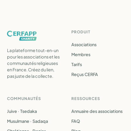
PRODUIT
Associations
La plateforme tout-en-un
Membres
pour les associations et les
communautés religieuses
Tarifs
en France. Créez du lien,
Reçus CERFA
pas juste de la collecte.
COMMUNAUTÉS
RESSOURCES
Juive · Tsedaka
Annuaire des associations
Musulmane · Sadaqa
FAQ