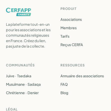
PRODUIT
Associations
La plateforme tout-en-un
Membres
pour les associations et les
communautés religieuses
Tarifs
en France. Créez du lien,
Reçus CERFA
pas juste de la collecte.
COMMUNAUTÉS
RESSOURCES
Juive · Tsedaka
Annuaire des associations
Musulmane · Sadaqa
FAQ
Chrétienne · Denier
Blog
LÉGAL