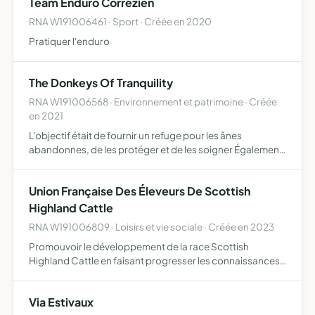
Team Enduro Correzien
RNA W191006461 · Sport · Créée en 2020
Pratiquer l'enduro
The Donkeys Of Tranquility
RNA W191006568 · Environnement et patrimoine · Créée
en 2021
L'objectif était de fournir un refuge pour les ânes
abandonnes, de les protéger et de les soigner Également,
l'objectif est de montrer aux autres combien les ânes
peuvent soulager le stress et bénéficier les personnes
Union Française Des Éleveurs De Scottish
qui…
Highland Cattle
RNA W191006809 · Loisirs et vie sociale · Créée en 2023
Promouvoir le développement de la race Scottish
Highland Cattle en faisant progresser les connaissances
techniques, en garantissant la conformité des standards
morphologiques en s'appuyant sur ceux de la Highland
Via Estivaux
Cattle S…