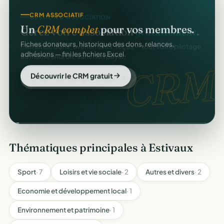
CRM ASSOCIATIF
GESTION D'ASSOCIATION
Un
CRM complet
pour vos membres.
Gérez votre association
gratuitement
.
Fiches donateurs, historique des dons, relances,
Membres, dons, événements, reçus — tout votre pilotage
adhésions — fini les fichiers Excel.
au même endroit, sans rien payer.
CRM
gratuit.
Découvrir le CRM gratuit
Créer mon compte gratuit
Thématiques principales à Estivaux
Sport
· 7
Loisirs et vie sociale
· 2
Autres et divers
· 2
Economie et développement local
· 1
Environnement et patrimoine
· 1