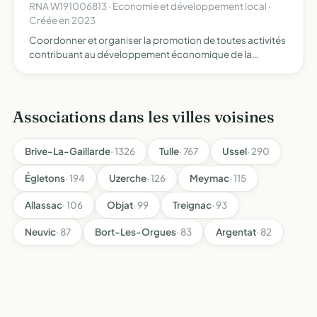
RNA W191006813 · Economie et développement local ·
Créée en 2023
Coordonner et organiser la promotion de toutes activités
contribuant au développement économique de la
commune d'Estivaux Représenter mes commerçants,
artisans, prestataires de services, professionnels
libérales et produc…
Associations dans les villes voisines
Brive-La-Gaillarde
· 1326
Tulle
· 767
Ussel
· 290
Égletons
· 194
Uzerche
· 126
Meymac
· 115
Allassac
· 106
Objat
· 99
Treignac
· 93
Neuvic
· 87
Bort-Les-Orgues
· 83
Argentat
· 82