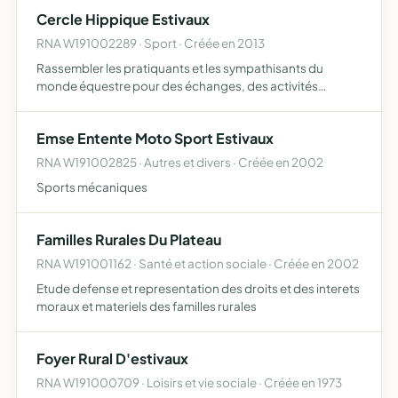
d'information, de formation, de soutien logistique pour
Cercle Hippique Estivaux
pil…
RNA W191002289 · Sport · Créée en 2013
Rassembler les pratiquants et les sympathisants du
monde équestre pour des échanges, des activités
d'initiation et de loisir autour de l'équitation, organiser des
manifestations officielles sur plusieurs disciplines ou si…
Emse Entente Moto Sport Estivaux
RNA W191002825 · Autres et divers · Créée en 2002
Sports mécaniques
Familles Rurales Du Plateau
RNA W191001162 · Santé et action sociale · Créée en 2002
Etude defense et representation des droits et des interets
moraux et materiels des familles rurales
Foyer Rural D'estivaux
RNA W191000709 · Loisirs et vie sociale · Créée en 1973