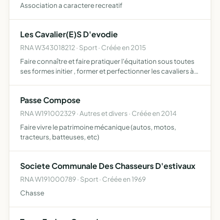
Association a caractere recreatif
Les Cavalier(E)S D'evodie
RNA W343018212 · Sport · Créée en 2015
Faire connaître et faire pratiquer l'équitation sous toutes
ses formes initier , former et perfectionner les cavaliers à
la pratique pédestre, organiser des cours et des stages
d'équitation, préparation mental et physique…
Passe Compose
RNA W191002329 · Autres et divers · Créée en 2014
Faire vivre le patrimoine mécanique (autos, motos,
tracteurs, batteuses, etc)
Societe Communale Des Chasseurs D'estivaux
RNA W191000789 · Sport · Créée en 1969
Chasse