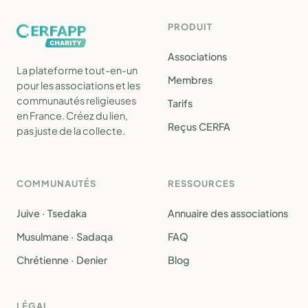
PRODUIT
Associations
La plateforme tout-en-un
Membres
pour les associations et les
communautés religieuses
Tarifs
en France. Créez du lien,
Reçus CERFA
pas juste de la collecte.
COMMUNAUTÉS
RESSOURCES
Juive · Tsedaka
Annuaire des associations
Musulmane · Sadaqa
FAQ
Chrétienne · Denier
Blog
LÉGAL