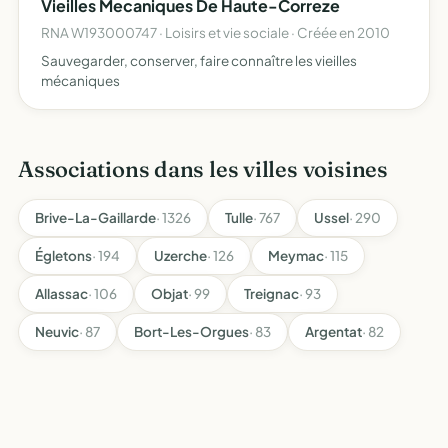
Vieilles Mecaniques De Haute-Correze
RNA W193000747 · Loisirs et vie sociale · Créée en 2010
Sauvegarder, conserver, faire connaître les vieilles
mécaniques
Associations dans les villes voisines
Brive-La-Gaillarde
· 1326
Tulle
· 767
Ussel
· 290
Égletons
· 194
Uzerche
· 126
Meymac
· 115
Allassac
· 106
Objat
· 99
Treignac
· 93
Neuvic
· 87
Bort-Les-Orgues
· 83
Argentat
· 82