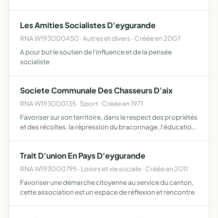
Les Amities Socialistes D'eygurande
RNA W193000450 · Autres et divers · Créée en 2007
A pour but le soutien de l'influence et de la pensée
socialiste
Societe Communale Des Chasseurs D'aix
RNA W193000135 · Sport · Créée en 1971
Favoriser sur son territoire, dans le respect des propriétés
et des récoltes, la répression du braconnage, l'éducation
cynégétique de ses membres et, en général ,d'assurer
une meilleure organistion technique de la chasse …
Trait D'union En Pays D'eygurande
RNA W193000795 · Loisirs et vie sociale · Créée en 2011
Favoriser une démarche citoyenne au service du canton,
cette association est un espace de réflexion et rencontre