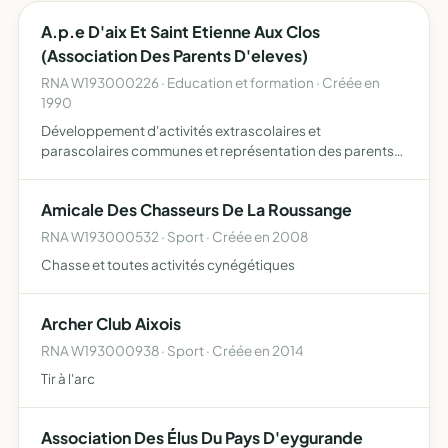
A.p.e D'aix Et Saint Etienne Aux Clos
(Association Des Parents D'eleves)
RNA W193000226 · Education et formation · Créée en
1990
Développement d'activités extrascolaires et
parascolaires communes et représentation des parents
d'élèves auprès de l'administration scolaire et des
pouvoirs publics en général.
Amicale Des Chasseurs De La Roussange
RNA W193000532 · Sport · Créée en 2008
Chasse et toutes activités cynégétiques
Archer Club Aixois
RNA W193000938 · Sport · Créée en 2014
Tir à l'arc
Association Des Élus Du Pays D'eygurande