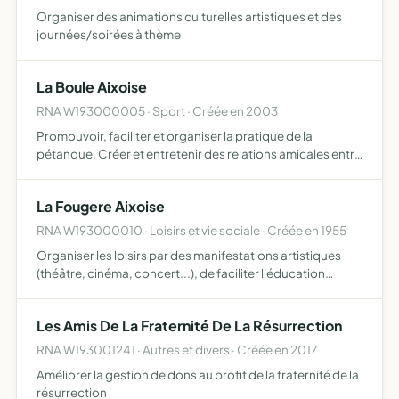
Organiser des animations culturelles artistiques et des
journées/soirées à thème
La Boule Aixoise
RNA W193000005 · Sport · Créée en 2003
Promouvoir, faciliter et organiser la pratique de la
pétanque. Créer et entretenir des relations amicales entre
tous ses membres ainsi qu'avec les autres associations
d'AIX.
La Fougere Aixoise
RNA W193000010 · Loisirs et vie sociale · Créée en 1955
Organiser les loisirs par des manifestations artistiques
(théâtre, cinéma, concert...), de faciliter l'éducation
physique et morale des jeunes, de favoriser le
développement du tourisme dans la commune.
Les Amis De La Fraternité De La Résurrection
RNA W193001241 · Autres et divers · Créée en 2017
Améliorer la gestion de dons au profit de la fraternité de la
résurrection