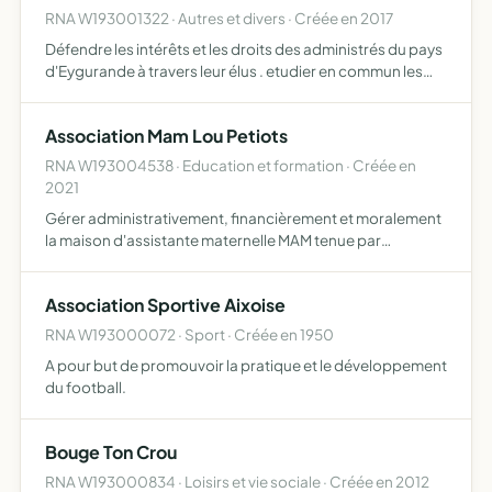
RNA W193001322 · Autres et divers · Créée en 2017
Défendre les intérêts et les droits des administrés du pays
d'Eygurande à travers leur élus . etudier en commun les
questions intéressant les élus du pays d'Eygurande.
développer toutes les actions permettant aux élus du …
Association Mam Lou Petiots
RNA W193004538 · Education et formation · Créée en
2021
Gérer administrativement, financièrement et moralement
la maison d'assistante maternelle MAM tenue par
l'assistante maternelle agréée madame Caroline GUINET-
DOMAIN et la mairie d'Aix. Cette structure permet la prise
Association Sportive Aixoise
en ch…
RNA W193000072 · Sport · Créée en 1950
A pour but de promouvoir la pratique et le développement
du football.
Bouge Ton Crou
RNA W193000834 · Loisirs et vie sociale · Créée en 2012