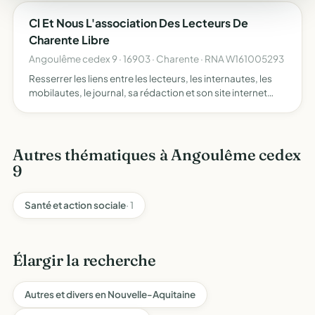
Cl Et Nous L'association Des Lecteurs De
Charente Libre
Angoulême cedex 9 · 16903 · Charente · RNA W161005293
Resserrer les liens entre les lecteurs, les internautes, les
mobilautes, le journal, sa rédaction et son site internet
être un laboratoire d'idées, faire des suggestions,
promouvoir et communiquer à travers débats, rencon…
Autres thématiques à Angoulême cedex
9
Santé et action sociale
· 1
Élargir la recherche
Autres et divers en Nouvelle-Aquitaine