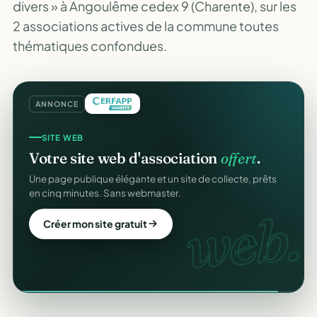
divers » à Angoulême cedex 9 (Charente), sur les
2 associations actives de la commune toutes
thématiques confondues.
ANNONCE
SITE WEB
Votre site web d'association
offert
.
Une page publique élégante et un site de collecte, prêts
en cinq minutes. Sans webmaster.
web.
Créer mon site gratuit