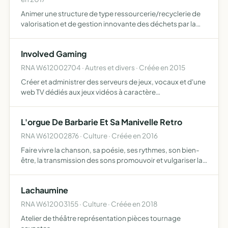
Animer une structure de type ressourcerie/recyclerie de
valorisation et de gestion innovante des déchets par la
collecte, le tri, la remise en état d'objet, le détournement
d'usage et la transformation artisanale et artis…
Involved Gaming
RNA W612002704 · Autres et divers · Créée en 2015
Créer et administrer des serveurs de jeux, vocaux et d'une
web TV dédiés aux jeux vidéos à caractère
communautaire
L'orgue De Barbarie Et Sa Manivelle Retro
RNA W612002876 · Culture · Créée en 2016
Faire vivre la chanson, sa poésie, ses rythmes, son bien-
être, la transmission des sons promouvoir et vulgariser la
pratique de l'orgue de barbarie, les techniques de sa
fabrication, de son usage et des répertoires de ses…
Lachaumine
RNA W612003155 · Culture · Créée en 2018
Atelier de théâtre représentation pièces tournage