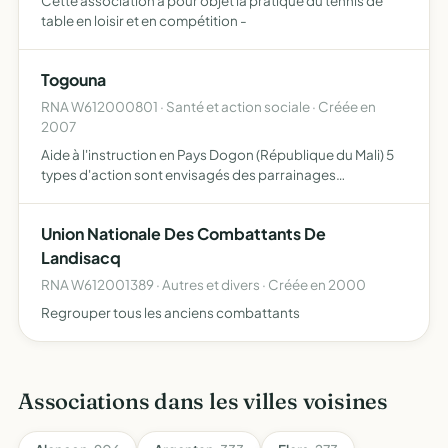
Cette association a pour objet la pratique du tennis de
table en loisir et en compétition -
Togouna
RNA W612000801 · Santé et action sociale · Créée en
2007
Aide à l'instruction en Pays Dogon (République du Mali) 5
types d'action sont envisagés des parrainages
(financiers, matériels, moraux) individuels de lycéens,
création de fonds de documentation pour
Union Nationale Des Combattants De
établissements scolai…
Landisacq
RNA W612001389 · Autres et divers · Créée en 2000
Regrouper tous les anciens combattants
Associations dans les villes voisines