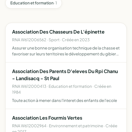
Education et formation
· 1
Association Des Chasseurs De L'épinette
RNA W612006562 · Sport · Créée en 2023
Assurer une bonne organisation technique de la chasse et
favoriser sur leurs territoires le développement du gibier
et de la faune sauvage dans le respect d'un équilibre
agro-sylvo-cynégétique l'éducation cynégtique de le…
Association Des Parents D'eleves Du Rpi Chanu
- Landisacq - St Paul
RNA W612000413 · Education et formation · Créée en
1984
Toute action à mener dans l'interet des enfants de l'ecole
Association Les Fourmis Vertes
RNA W612002964 · Environnement et patrimoine · Créée
en 2017