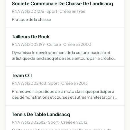
Societe Communale De Chasse De Landisacq
RNA W612001276 · Sport · Créée en 1966
Pratique de la chasse
Tailleurs De Rock
RNA W612002199 · Culture · Créée en 2003
Dynamiser le développement de la culture musicale et
artistique de landisacq et de ses alentours par la création
d'un local de répétition musicale et l'organisation
d'activités culturelles (ayant un rapport avec la musiqu…
Team O T
RNA W612002468 · Sport · Créée en 2013
Promouvoir la pratique de la moto classique participer à
des démonstrations et courses et autres manifestations
de moto classique mettre à disposition des moyens
logistiques et organisationnels pour des pilotes amateurs
Tennis De Table Landisacq
o…
RNA W612002382 · Sport · Créée en 2012