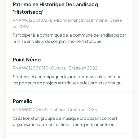
Patrimoine Historique De Landisacq
'Historisacq'
RNA W612001872 · Environnement et patrimoine · Créée
en 2003
Participer à la dynamique de la commune de landisacq par
la mise en valeur de son patrimoine historique.
Point Némo
RNA W612006510 · Culture · Créée en 2022
Soutenir et accompagner la pratique musicale ainsi que
les porteurs de projets artistiques et les projets artistiques
promouvoir le spectacle vivant, en particulier la musique
et le théâtre sensibiliser les publics à l'éd…
Pomello
RNA W612006531 · Culture · Créée en 2023
Création d'un groupe de musique proposant concert,
organisation de manifestions, vente permanente ou
occasionnelle de produits dérivés, location d'instruments
et ou de matériels de musique