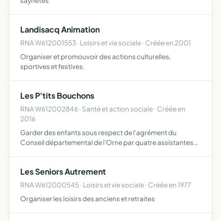
saynetes
Landisacq Animation
RNA W612001553 · Loisirs et vie sociale · Créée en 2001
Organiser et promouvoir des actions culturelles,
sportives et festives.
Les P'tits Bouchons
RNA W612002846 · Santé et action sociale · Créée en
2016
Garder des enfants sous respect de l'agrément du
Conseil départemental de l'Orne par quatre assistantes
maternelles maximum réunies dans un même local
Les Seniors Autrement
RNA W612000545 · Loisirs et vie sociale · Créée en 1977
Organiser les loisirs des anciens et retraites