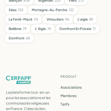
Alençon
· 906
Argentan
· 333
Flers
· 273
Sées
· 153
Mortagne-Au-Perche
· 132
La Ferté-Macé
· 115
Vimoutiers
· 96
L'aigle
· 89
Bellême
· 79
L' Aigle
· 74
Domfront En Poiraie
· 71
Domfront
· 68
PRODUIT
Associations
La plateforme tout-en-un
Membres
pour les associations et les
communautés religieuses
Tarifs
en France. Créez du lien,