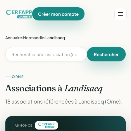
Créer mon compte
Annuaire
›
Normandie
›
Landisacq
Rechercher
ORNE
Associations à
Landisacq
18 associations référencées à Landisacq (Orne).
ANNONCE