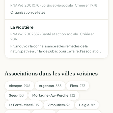
RNA W612001070 · Loisirs et vie sociale · Créée en 1978
Organisation de fetes
La Picotière
RNA W612002882 · Santé et action sociale · Créée en
2016
Promouvoir la connaissance et les remèdes de la
naturopathie à un large public pour ce faire, l'association
mettra en oeuvre différents moyen de promotion et des
consultations à prix réduits permettant à toutes
personnes …
Associations dans les villes voisines
Alençon
· 906
Argentan
· 333
Flers
· 273
Sées
· 153
Mortagne-Au-Perche
· 132
La Ferté-Macé
· 115
Vimoutiers
· 96
L'aigle
· 89