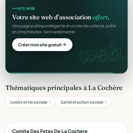
SITE WEB
Votre site web d'association
offert
.
Une page publique élégante et un site de collecte, prêts
en cinq minutes. Sans webmaster.
web.
Créer mon site gratuit
Thématiques principales à La Cochère
Loisirs et vie sociale
· 1
Santé et action sociale
· 1
Comite Des Fetes De La Cochere