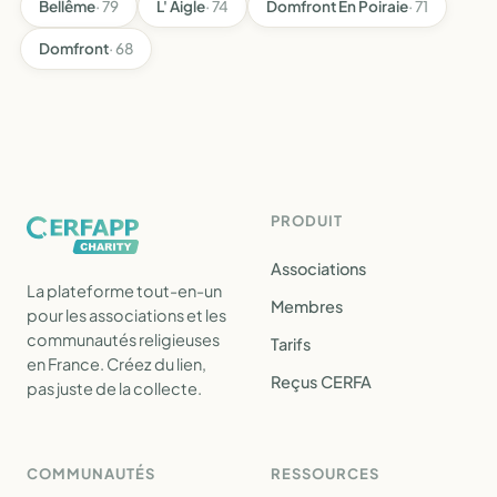
Bellême
· 79
L' Aigle
· 74
Domfront En Poiraie
· 71
Domfront
· 68
PRODUIT
Associations
La plateforme tout-en-un
Membres
pour les associations et les
communautés religieuses
Tarifs
en France. Créez du lien,
Reçus CERFA
pas juste de la collecte.
COMMUNAUTÉS
RESSOURCES