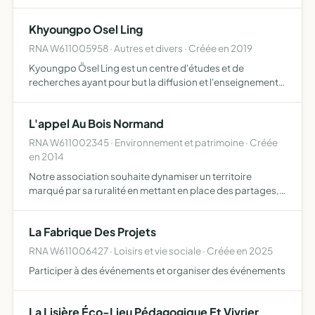
Khyoungpo Osel Ling
RNA W611005958 · Autres et divers · Créée en 2019
Kyoungpo Ösel Ling est un centre d'études et de
recherches ayant pour but la diffusion et l'enseignement
de méthodes et techniques telles que le yoga, la
méditation, le Taï Chi, le Qi Gong, la relaxation et autres
L'appel Au Bois Normand
pratiqu…
RNA W611002345 · Environnement et patrimoine · Créée
en 2014
Notre association souhaite dynamiser un territoire
marqué par sa ruralité en mettant en place des partages,
réflexions et actions pour un monde vivant durable pour
cela, l'association pourra proposer des spectacles
La Fabrique Des Projets
vivant…
RNA W611006427 · Loisirs et vie sociale · Créée en 2025
Participer à des événements et organiser des événements
La Lisière Éco-Lieu Pédagogique Et Vivrier