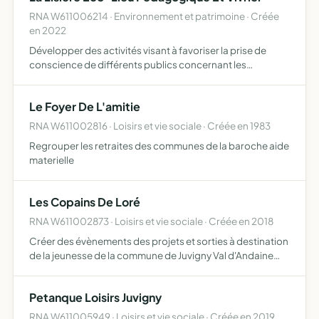
RNA W611006214 · Environnement et patrimoine · Créée
en 2022
Développer des activités visant à favoriser la prise de
conscience de différents publics concernant les
problématiques et enjeux environnementaux contribuer à
l'éducation populaire en matière d'étude et de protection
Le Foyer De L'amitie
de l…
RNA W611002816 · Loisirs et vie sociale · Créée en 1983
Regrouper les retraites des communes de la baroche aide
materielle
Les Copains De Loré
RNA W611002873 · Loisirs et vie sociale · Créée en 2018
Créer des évènements des projets et sorties à destination
de la jeunesse de la commune de Juvigny Val d'Andaine
lesdits projets pouvant être d'ordre musicaux culturels
artistiques logistiques gastronomiques soit tout doma…
Petanque Loisirs Juvigny
RNA W611005949 · Loisirs et vie sociale · Créée en 2019