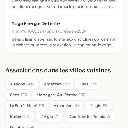
Cette association a pour objet mettre en uvre des actions
artistiques dirigées vers et pour le public, qu'il soit issu du
milieu scolaire, que ce soit dans les centres pour
personnes âgées ou en situation de handicap Les …
Yoga Energie Detente
RNA W611006324 · Sport · Créée en 2024
Sensibiliser, dispenser, former aux disciplines concernant
la maîtrise du stress, la relaxation, la respiration, le yoga et
la méditation
Associations dans les villes voisines
Alençon
· 906
Argentan
· 333
Flers
· 273
Sées
· 153
Mortagne-Au-Perche
· 132
La Ferté-Macé
· 115
Vimoutiers
· 96
L'aigle
· 89
Bellême
· 79
L' Aigle
· 74
Domfront En Poiraie
· 71
Domfront
· 68