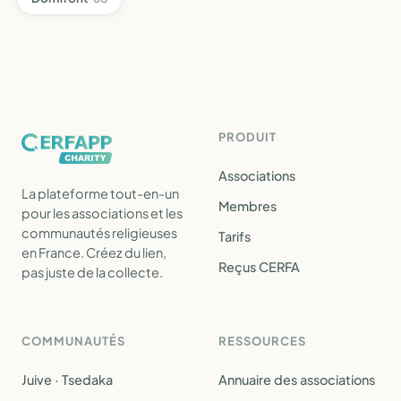
PRODUIT
Associations
La plateforme tout-en-un
Membres
pour les associations et les
communautés religieuses
Tarifs
en France. Créez du lien,
Reçus CERFA
pas juste de la collecte.
COMMUNAUTÉS
RESSOURCES
Juive · Tsedaka
Annuaire des associations