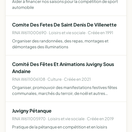
Aider à financer nos saisons pour la compétition de sport
automobile
Comite Des Fetes De Saint Denis De Villenette
RNA W611000690 · Loisirs et vie sociale · Créée en 1991
Organiser des randonnées, des repas, montages et
démontages des illuminations
Comité Des Fêtes Et Animations Juvigny Sous
Andaine
RNA W611006108 · Culture · Créée en 2021
Organiser, promouvoir des manifestations festives fêtes
communales, marchés du terroir, de noël et autres
manifestations qui auront pour but la promotion de la
commune de Juvigny Sous Andaine 61140 Juvigny Val
Juvigny Pétanque
d'Andaine e…
RNA W611005970 · Loisirs et vie sociale · Créée en 2019
Pratique de la pétanque en compétition et en loisirs