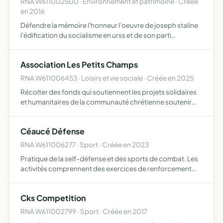
RNA W611002500 · Environnement et patrimoine · Créée
en 2016
Défendre la mémoire l'honneur l'oeuvre de joseph staline
l'édification du socialisme en urss et de son parti
communiste dans leur contribution essentielle au
mouvement communiste et au progrès de l'humanité
Association Les Petits Champs
dans la contin…
RNA W611006453 · Loisirs et vie sociale · Créée en 2025
Récolter des fonds qui soutiennent les projets solidaires
et humanitaires de la communauté chrétienne soutenir
financièrement les ministères et financer les programmes
d'entraides ou des actions humanitaires permettre à l…
Céaucé Défense
RNA W611006277 · Sport · Créée en 2023
Pratique de la self-défense et des sports de combat. Les
activités comprennent des exercices de renforcement
musculaire et de conditionnement physique, des ateliers
techniques de self-défense avec mises en situation et se…
Cks Competition
RNA W611002799 · Sport · Créée en 2017