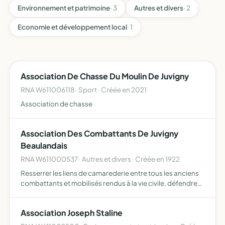
Environnement et patrimoine
· 3
Autres et divers
· 2
Economie et développement local
· 1
Association De Chasse Du Moulin De Juvigny
RNA W611006118 · Sport · Créée en 2021
Association de chasse
Association Des Combattants De Juvigny
Beaulandais
RNA W611000537 · Autres et divers · Créée en 1922
Resserrer les liens de camarederie entre tous les anciens
combattants et mobilisés rendus à la vie civile, défendre
leurs intérêts généraux et articuliers et leur apporter un
appui moral et pécuniaire
Association Joseph Staline