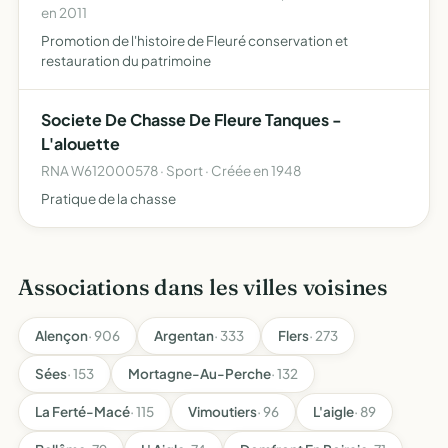
en 2011
Promotion de l'histoire de Fleuré conservation et
restauration du patrimoine
Societe De Chasse De Fleure Tanques -
L'alouette
RNA W612000578 · Sport · Créée en 1948
Pratique de la chasse
Associations dans les villes voisines
Alençon
· 906
Argentan
· 333
Flers
· 273
Sées
· 153
Mortagne-Au-Perche
· 132
La Ferté-Macé
· 115
Vimoutiers
· 96
L'aigle
· 89