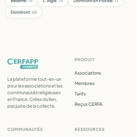
Bellême
· 79
L' Aigle
· 74
Domfront En Poiraie
· 71
Domfront
· 68
PRODUIT
Associations
La plateforme tout-en-un
Membres
pour les associations et les
communautés religieuses
Tarifs
en France. Créez du lien,
Reçus CERFA
pas juste de la collecte.
COMMUNAUTÉS
RESSOURCES