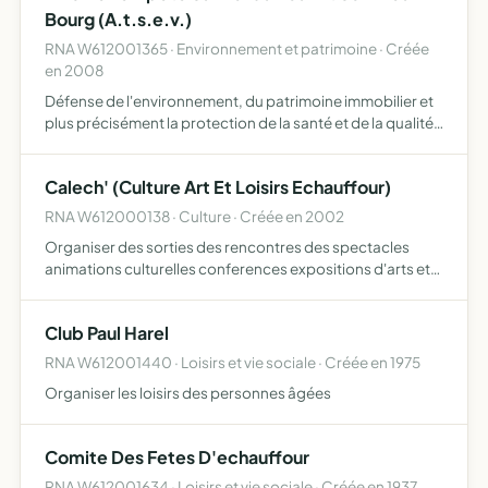
Bourg (A.t.s.e.v.)
RNA W612001365 · Environnement et patrimoine · Créée
en 2008
Défense de l'environnement, du patrimoine immobilier et
plus précisément la protection de la santé et de la qualité
de vie de l'ensemble des habitants de la commune
d'Echauffour et de son vieux Bourg
Calech' (Culture Art Et Loisirs Echauffour)
RNA W612000138 · Culture · Créée en 2002
Organiser des sorties des rencontres des spectacles
animations culturelles conferences expositions d'arts et
loisirs bibliotheque
Club Paul Harel
RNA W612001440 · Loisirs et vie sociale · Créée en 1975
Organiser les loisirs des personnes âgées
Comite Des Fetes D'echauffour
RNA W612001634 · Loisirs et vie sociale · Créée en 1937