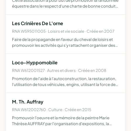
Cette association a pour but de promouvoir la randonnée
équestre dans le respect d'une charte de bonne conduite,
de rouvrir, d'actualiser ou de créer de nouveaux itinéraires
de randonnées équestres, de créer un site Inter…
Les Crinières De L'orne
RNA W595011005 · Loisirs et vie sociale · Créée en 2007
Faire de la propagande en faveur du cheval de loisirs et
promouvoir les activités qui s'y rattachent organiser des
manifestations équestres et des regroupements de
cavaliers proposer des baptêmes poneys et attelages
Loco-Hyppomobile
aux e…
RNA W612001527 · Autres et divers · Créée en 2008
Promotion de l'aide à l'autoconstruction, la restauration,
l'utilisation de tous véhicules, engins, utilisant la force des
équidés principalement
M. Th. Auffray
RNA W612002760 · Culture · Créée en 2015
Promouvoir l'oeuvre et la mémoire de la peintre Marie
Thérèse AUFFRAY par l'organisation d'expositions, la
création et la vente d'ouvrages, brochures, livres, photos