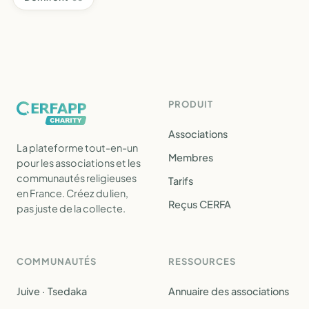
PRODUIT
Associations
La plateforme tout-en-un
Membres
pour les associations et les
communautés religieuses
Tarifs
en France. Créez du lien,
Reçus CERFA
pas juste de la collecte.
COMMUNAUTÉS
RESSOURCES
Juive · Tsedaka
Annuaire des associations