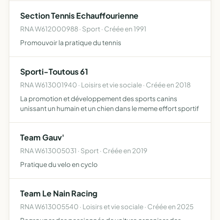
populaire pour les gens désirant pratiquer l'émission
Section Tennis Echauffourienne
d'amateur
RNA W612000988 · Sport · Créée en 1991
Promouvoir la pratique du tennis
Sporti-Toutous 61
RNA W613001940 · Loisirs et vie sociale · Créée en 2018
La promotion et développement des sports canins
unissant un humain et un chien dans le meme effort sportif
Team Gauv'
RNA W613005031 · Sport · Créée en 2019
Pratique du velo en cyclo
Team Le Nain Racing
RNA W613005540 · Loisirs et vie sociale · Créée en 2025