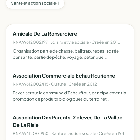
Santé et action sociale
· 1
Amicale De La Ronsardiere
RNA W612002197 · Loisirs et vie sociale · Créée en 2010
Organisation partie de chasse, ball trap, repas, soirée
dansante, partie de pêche, voyage, pétanque,
randonnée
Association Commerciale Echauffourienne
RNA W612002415 · Culture · Créée en 2012
Favoriser sur la commune d'Echauffour, principalement la
promotion de produits biologiques du terroir et
artisanaux par l'organisation de manifestations en
partenariat avec les entreprises locales et la
Association Des Parents D'eleves De La Vallee
représentation des…
De La Risle
RNA W612001980 · Santé et action sociale · Créée en 1981