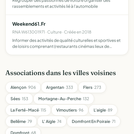
Regrouper des passionnés de voiture organiser des
rassemblements et activités lié à l'automobile
Weekend61.Fr
RNA W613001971 · Culture · Créée en 2018
Informer des activités de qualité culturelles et sportives et
de loisirs comprenant (restaurants cinémas lieux de
musique) le week-end dans l'Orne - Le Perche
l'information se fera par internet - publications -
affichages…
Associations dans les villes voisines
Alençon
· 906
Argentan
· 333
Flers
· 273
Sées
· 153
Mortagne-Au-Perche
· 132
La Ferté-Macé
· 115
Vimoutiers
· 96
L'aigle
· 89
Bellême
· 79
L' Aigle
· 74
Domfront En Poiraie
· 71
Domfront
· 68