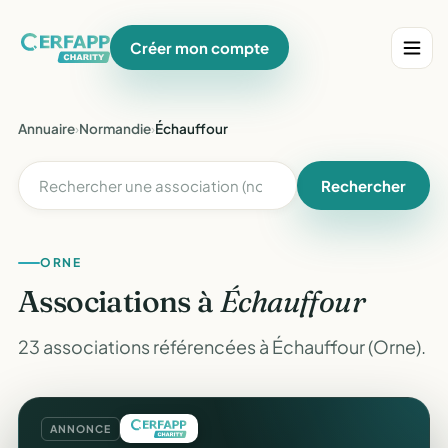
Créer mon compte
Annuaire
›
Normandie
›
Échauffour
Rechercher
ORNE
Associations à
Échauffour
23 associations référencées à Échauffour (Orne).
ANNONCE