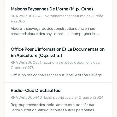
et toute initiative pouvant aider à la réalisation de l…
Maisons Paysannes De L'orne (M.p. Orne)
RNA W613001334 · Environnement et patrimoine · Créée
en 2005
Aider à la sauvegarde des constructions anciennes
caractéristiques des pays ornais - accompagner les
projets de reconstruction à l'identique et les projets
d'intégration de constructions neuves - promouvoir une
Office Pour L'information Et La Documentation
architectu…
En Apiculture (O.p.i.d.a.)
RNA W612000586 · Economie et développement local ·
Créée en 1978
Diffusion des connaissances sur l'abeille et son elevage
Radio-Club D'echauffour
RNA W613005440 · Loisirs et vie sociale · Créée en 2024
Regroupements des radio-amateurs autorisés par
l'administration, ainsi que toutes autres personnes
intéressées à le devenir dans un but d'éducation