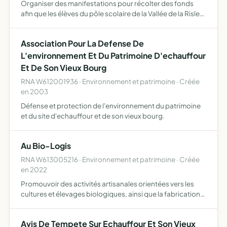
Organiser des manifestations pour récolter des fonds
afin que les élèves du pôle scolaire de la Vallée de la Risle
puissent participer à de nouveaux projets, en partenariat
avec l'équipe enseignante
Association Pour La Defense De
L'environnement Et Du Patrimoine D'echauffour
Et De Son Vieux Bourg
RNA W612001936 · Environnement et patrimoine · Créée
en 2003
Défense et protection de l'environnement du patrimoine
et du site d'echauffour et de son vieux bourg.
Au Bio-Logis
RNA W613005216 · Environnement et patrimoine · Créée
en 2022
Promouvoir des activités artisanales orientées vers les
cultures et élevages biologiques, ainsi que la fabrication
de produits et d'accessoires permettant le bon
développement de la faune et de la flore par la
Avis De Tempete Sur Echauffour Et Son Vieux
proposition…