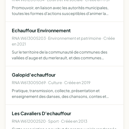
Promouvoir, en liaison avec les autorités municipales,
toutes les formes d'actions susceptibles d'animer la
commune, contribuant ainsi à participer à l'amélioration
du cadre et à la qualité de vie de sa population, ainsi …
Echauffour Environnement
RNA W613005203 · Environnement et patrimoine · Créée
en 2021
Sur le territoire de la communauté de communes des
vallées d'auge et du merlerault, et des communes
limitrophes de cette communauté de communes, la
protection du cadre de vie, de la commodité et de la santé
Galopid'echauffour
des habitants …
RNA W613005069 · Culture · Créée en 2019
Pratique, transmission, collecte, présentation et
enseignement des danses, des chansons, contes et
autres activités des traditions
Les Cavaliers D'echauffour
RNA W612002520 · Sport · Créée en 2013