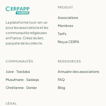
PRODUIT
Associations
La plateforme tout-en-un
Membres
pour les associations et les
communautés religieuses
Tarifs
en France. Créez du lien,
Reçus CERFA
pas juste de la collecte.
COMMUNAUTÉS
RESSOURCES
Juive · Tsedaka
Annuaire des associations
Musulmane · Sadaqa
FAQ
Chrétienne · Denier
Blog
LÉGAL