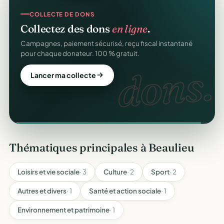
COLLECTE DE DONS
SITE WEB
Collectez des dons
en ligne
.
Votre site web d'association
offert
.
Campagnes, paiement sécurisé, reçu fiscal instantané
Une page publique élégante et un site de collecte, prêts
pour chaque donateur. 100 % gratuit.
en cinq minutes. Sans webmaster.
dons.
web
Lancer ma collecte
Créer mon site gratuit
Thématiques principales à Beaulieu
Loisirs et vie sociale
· 3
Culture
· 2
Sport
· 2
Autres et divers
· 1
Santé et action sociale
· 1
Environnement et patrimoine
· 1