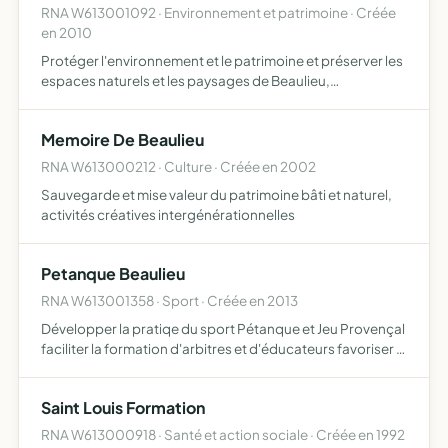
RNA W613001092 · Environnement et patrimoine · Créée
en 2010
Protéger l'environnement et le patrimoine et préserver les
espaces naturels et les paysages de Beaulieu,
Normandel, St Maurice les Charencey, Moussonvilliers et
les communes environnantes lutter contre les atteintes
Memoire De Beaulieu
qui p…
RNA W613000212 · Culture · Créée en 2002
Sauvegarde et mise valeur du patrimoine bâti et naturel,
activités créatives intergénérationnelles
Petanque Beaulieu
RNA W613001358 · Sport · Créée en 2013
Développer la pratiqe du sport Pétanque et Jeu Provençal
faciliter la formation d'arbitres et d'éducateurs favoriser la
création d'une école de Pétanque
Saint Louis Formation
RNA W613000918 · Santé et action sociale · Créée en 1992