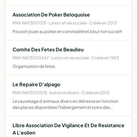
Association De Poker Beloquoise
RNA W613001331 · Loisirs et vie sociale · Créée en 2013
Pouvoir jouer au poker en convivialité et à but non lucratif
Comite Des Fetes De Beaulieu
RNA W613000467 · Loisirs et vie sociale · Créée en 1963
Organisation de fetes
Le Repaire D'alpago
RNA W613001578 · Autres et divers · Créée en 2015
Le sauvetage d'animaux divers en détresse en fonction
des places disponibles l'hébergement et soins des
animaux pris en charge impliquant la stérilisation lorsque
cela est possible la mise à l'adoption de certains de nos …
Libre Association De Vigilance Et De Resistance
A L'eolien