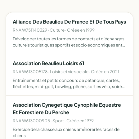
Alliance Des Beaulieu De France Et De Tous Pays
RNA W751140329 · Culture · Créée en 1999
Développer toutes les formes de contacts et d'échanges
culturels touristiques sportifs et socio économiques entre
les representants des communes ou collectivités
Association Beaulieu Loisirs 61
RNA W613005178 · Loisirs et vie sociale · Créée en 2021
Entraînements et petits concours de pétanque, cartes,
fléchettes, mini-golf, bowling, pêche, sorties vélo, soirée
à thèmes, journées brocantes, vide maison, vide grenier
Association Cynegetique Cynophile Equestre
Et Forestiere Du Perche
RNA W613000905 · Sport · Créée en 1979
Exercice de la chasse aux chiens améliorer les races de
chiens