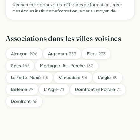
Rechercher de nouvelles méthodes de formation, créer
des écoles instituts de formation, aider au moyen de
bourses, subventions distribuées soit â ces ets soit aux
familles
Associations dans les villes voisines
Alençon
· 906
Argentan
· 333
Flers
· 273
Sées
· 153
Mortagne-Au-Perche
· 132
La Ferté-Macé
· 115
Vimoutiers
· 96
L'aigle
· 89
Bellême
· 79
L' Aigle
· 74
Domfront En Poiraie
· 71
Domfront
· 68