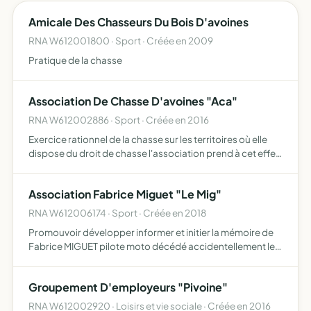
Amicale Des Chasseurs Du Bois D'avoines
RNA W612001800 · Sport · Créée en 2009
Pratique de la chasse
Association De Chasse D'avoines "Aca"
RNA W612002886 · Sport · Créée en 2016
Exercice rationnel de la chasse sur les territoires où elle
dispose du droit de chasse l'association prend à cet effet
toutes mesures utiles pour favoriser le développement et
la protection du gibier ainsi que de la faune…
Association Fabrice Miguet "Le Mig"
RNA W612006174 · Sport · Créée en 2018
Promouvoir développer informer et initier la mémoire de
Fabrice MIGUET pilote moto décédé accidentellement le
11 août 2018 au Grand Prix d'ULSTER cette association fera
la promotion notamment aux jeunes pilotes motos qui …
Groupement D'employeurs "Pivoine"
RNA W612002920 · Loisirs et vie sociale · Créée en 2016