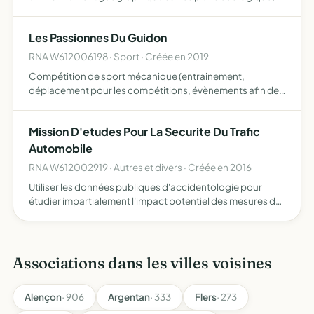
culturel ...
Les Passionnes Du Guidon
RNA W612006198 · Sport · Créée en 2019
Compétition de sport mécanique (entrainement,
déplacement pour les compétitions, évènements afin de
récolter des fonds pour l'association)
Mission D'etudes Pour La Securite Du Trafic
Automobile
RNA W612002919 · Autres et divers · Créée en 2016
Utiliser les données publiques d'accidentologie pour
étudier impartialement l'impact potentiel des mesures de
sécurité routière proposées par les pouvoirs publics et les
organisations privées, proposer de nouvelles mesure…
Associations dans les villes voisines
Alençon
· 906
Argentan
· 333
Flers
· 273