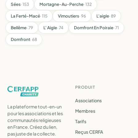
Sées
· 153
Mortagne-Au-Perche
· 132
La Ferté-Macé
· 115
Vimoutiers
· 96
L'aigle
· 89
Bellême
· 79
L' Aigle
· 74
Domfront En Poiraie
· 71
Domfront
· 68
PRODUIT
Associations
La plateforme tout-en-un
Membres
pour les associations et les
communautés religieuses
Tarifs
en France. Créez du lien,
Reçus CERFA
pas juste de la collecte.