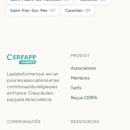
Saint-Pair-Sur-Mer
· 147
Carentan
· 139
PRODUIT
Associations
La plateforme tout-en-un
Membres
pour les associations et les
communautés religieuses
Tarifs
en France. Créez du lien,
Reçus CERFA
pas juste de la collecte.
COMMUNAUTÉS
RESSOURCES