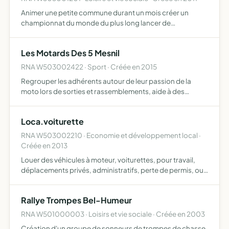
Animer une petite commune durant un mois créer un
championnat du monde du plus long lancer de
savonnettes mouillées à mains nues, ce championnat du
monde est ouvert à tous, seul le plus long lancer sera
Les Motards Des 5 Mesnil
retenu (toutes fin…
RNA W503002422 · Sport · Créée en 2015
Regrouper les adhérents autour de leur passion de la
moto lors de sorties et rassemblements, aide à des
associations caritatives ou toutes activités qu'elle juge
conforme à l'esprit qui l'anime
Loca.voiturette
RNA W503002210 · Economie et développement local ·
Créée en 2013
Louer des véhicules à moteur, voiturettes, pour travail,
déplacements privés, administratifs, perte de permis, ou
loisirs
Rallye Trompes Bel-Humeur
RNA W501000003 · Loisirs et vie sociale · Créée en 2003
Création d'un groupe de sonneurs de trompes de chasse