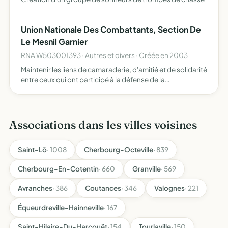
Union Nationale Des Combattants, Section De
Le Mesnil Garnier
RNA W503001393 · Autres et divers · Créée en 2003
Maintenir les liens de camaraderie, d'amitié et de solidarité
entre ceux qui ont participé à la défense de la
patrie.défendre les intérêts moraux, sociaux et matériels
des adhérents.développer les oeuvres sociales et d'en…
Associations dans les villes voisines
Saint-Lô
· 1008
Cherbourg-Octeville
· 839
Cherbourg-En-Cotentin
· 660
Granville
· 569
Avranches
· 386
Coutances
· 346
Valognes
· 221
Équeurdreville-Hainneville
· 167
Saint-Hilaire-Du-Harcouët
· 154
Tourlaville
· 150