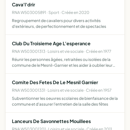
Cava'l'drir
valorisation du pa…
RNA W503005891 · Sport · Créée en 2020
Regroupement de cavaliers pour divers activités
d'extérieurs, de perfectionnement et de spectacles
Club Du Troisieme Age L'esperance
RNA W503001313 · Loisirs et vie sociale · Créée en 1977
Réunir les personnes âgées, retraitées ou isolées de la
commune de le Mesnil-Garnier et les aider à oublier leur
solitude, à retrouver une vie de relations humaines et de
leur permettre d'amicales réunions et distractions…
Comite Des Fetes De Le Mesnil Garnier
RNA W503001331 · Loisirs et vie sociale · Créée en 1957
Subventionner les oeuvres scolaires de bienfaisance de la
commune et d'assurer l'entretien de la salle des fêtes
Lanceurs De Savonnettes Mouillees
RNA W503001201 · Loisirs et vie sociale · Créée en 2011