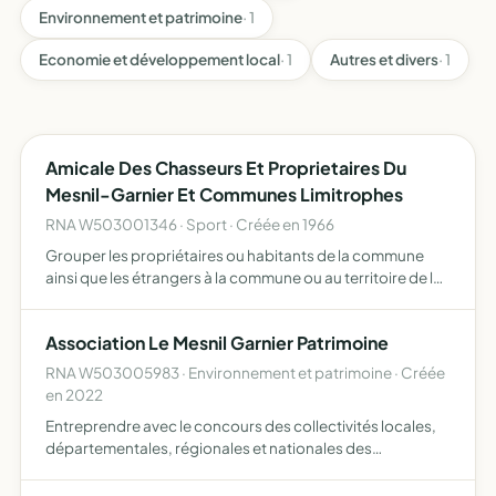
Environnement et patrimoine
· 1
Economie et développement local
· 1
Autres et divers
· 1
Amicale Des Chasseurs Et Proprietaires Du
Mesnil-Garnier Et Communes Limitrophes
RNA W503001346 · Sport · Créée en 1966
Grouper les propriétaires ou habitants de la commune
ainsi que les étrangers à la commune ou au territoire de la
société qui seraient admis en vue du développement du
gibier par la protection, le repeuplement, l'élevage, …
Association Le Mesnil Garnier Patrimoine
RNA W503005983 · Environnement et patrimoine · Créée
en 2022
Entreprendre avec le concours des collectivités locales,
départementales, régionales et nationales des
organismes compétents, associatifs ou professionnels,
des bénévoles des actions de sauvegarde et de