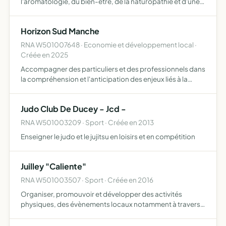
l'aromatologie, du bien-être, de la naturopathie et d'une
manière générale, du développement personnel
proposer des activités, réunions, ateliers, informations et
Horizon Sud Manche
formations su…
RNA W501007648 · Economie et développement local ·
Créée en 2025
Accompagner des particuliers et des professionnels dans
la compréhension et l'anticipation des enjeux liés à la
prévoyance à la retraite à la transmission et à la pérennité
de l'activité dans une logique de prévention et …
Judo Club De Ducey - Jcd -
RNA W501003209 · Sport · Créée en 2013
Enseigner le judo et le jujitsu en loisirs et en compétition
Juilley "Caliente"
RNA W501003507 · Sport · Créée en 2016
Organiser, promouvoir et développer des activités
physiques, des évènements locaux notamment à travers
la pratique de la danse latine favorisant la rencontre et la
convivialité