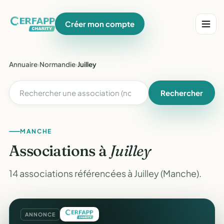
Créer mon compte
Annuaire
›
Normandie
›
Juilley
Rechercher
MANCHE
Associations à
Juilley
14 associations référencées à Juilley (Manche).
ANNONCE