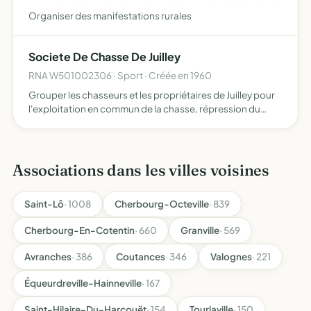
Organiser des manifestations rurales
Societe De Chasse De Juilley
RNA W501002306 · Sport · Créée en 1960
Grouper les chasseurs et les propriétaires de Juilley pour
l'exploitation en commun de la chasse, répression du
braconnage, la destruction des animaux nuisibles, le
repeuplement du gibier, le respect des propriétés et des…
Associations dans les villes voisines
Saint-Lô
· 1008
Cherbourg-Octeville
· 839
Cherbourg-En-Cotentin
· 660
Granville
· 569
Avranches
· 386
Coutances
· 346
Valognes
· 221
Équeurdreville-Hainneville
· 167
Saint-Hilaire-Du-Harcouët
· 154
Tourlaville
· 150