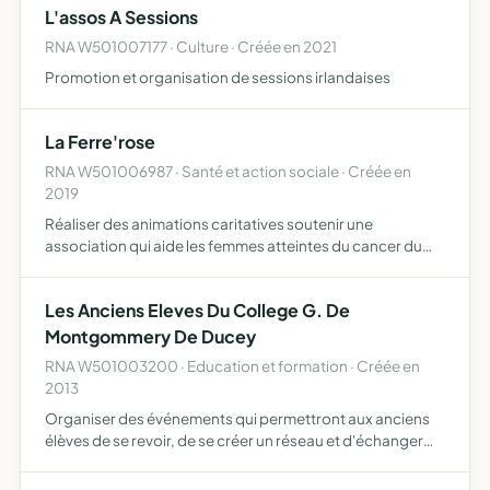
L'assos A Sessions
RNA W501007177 · Culture · Créée en 2021
Promotion et organisation de sessions irlandaises
La Ferre'rose
RNA W501006987 · Santé et action sociale · Créée en
2019
Réaliser des animations caritatives soutenir une
association qui aide les femmes atteintes du cancer du
sein récolter des fonds pour financer un lieu d'échange et
de rencontre entre malades et personnel médical
Les Anciens Eleves Du College G. De
Montgommery De Ducey
RNA W501003200 · Education et formation · Créée en
2013
Organiser des événements qui permettront aux anciens
élèves de se revoir, de se créer un réseau et d'échanger
avec leurs anciens professeurs