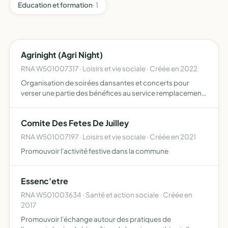
Education et formation
· 1
Agrinight (Agri Night)
RNA W501007317 · Loisirs et vie sociale · Créée en 2022
Organisation de soirées dansantes et concerts pour
verser une partie des bénéfices au service remplacement
des agriculteurs (vacher) pour qu'ils puissent partir plus
facilement en vacances, et tous objets similaires, conn…
Comite Des Fetes De Juilley
RNA W501007197 · Loisirs et vie sociale · Créée en 2021
Promouvoir l'activité festive dans la commune
Essenc'etre
RNA W501003634 · Santé et action sociale · Créée en
2017
Promouvoir l'échange autour des pratiques de