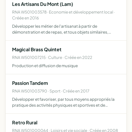
Les Artisans Du Mont (Lam)
RNA W501003578 · Economie et développement local ·
Créée en 2016
Développer les métier de l'artisanat à partir de
démonstration et de repas, et tous objets similaires,
connexes ou complémentaires ou susceptibles d'en
favoriser la réalisation ou le développement
Magical Brass Quintet
RNA W501007215 · Culture · Créée en 2022
Production et diffusion de musique
Passion Tandem
RNA W501003790 · Sport · Créée en 2017
Développer et favoriser, par tous moyens appropriés la
pratique des activités physiques et sportives et de
manière plus spécifique le VTT en tandem
Retro Rural
RNA W501000064 · Loisirs et vie sociale · Créée en 2008