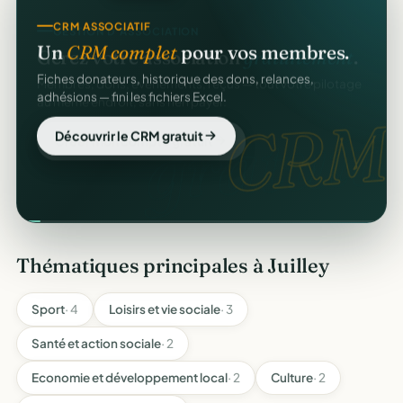
CRM ASSOCIATIF
GESTION D'ASSOCIATION
Un
CRM complet
pour vos membres.
Gérez votre association
gratuitement
.
Fiches donateurs, historique des dons, relances,
Membres, dons, événements, reçus — tout votre pilotage
adhésions — fini les fichiers Excel.
au même endroit, sans rien payer.
CRM
gratuit.
Découvrir le CRM gratuit
Créer mon compte gratuit
Thématiques principales à Juilley
Sport
· 4
Loisirs et vie sociale
· 3
Santé et action sociale
· 2
Economie et développement local
· 2
Culture
· 2