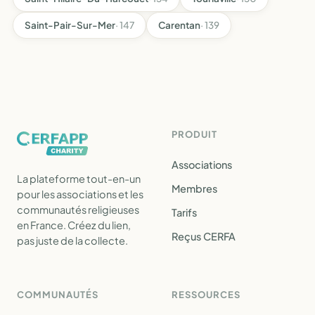
Saint-Pair-Sur-Mer
· 147
Carentan
· 139
PRODUIT
Associations
La plateforme tout-en-un
Membres
pour les associations et les
communautés religieuses
Tarifs
en France. Créez du lien,
Reçus CERFA
pas juste de la collecte.
COMMUNAUTÉS
RESSOURCES