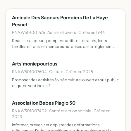
Amicale Des Sapeurs Pompiers De La Haye
Pesnel
RNA W501001576 · Autres et divers · Créée en 1946
Réunir les sapeurs pompiers actifs et retraités, leurs
familles et tous les membres autorisés par le règlement
intérieur de l'association rassembler ses membres à
l'occasion d'actions sociales, culturelles, sportives et r…
Arts'moniepourtous
RNA W501007604 · Culture · Créée en 2025
Proposer des activités à visée culturel ouvert à tous public
et qui ce veut inclusif
Association Bebes Plagio 50
RNA W501007402 · Santé et action sociale · Créée en
2023
Informer, prévenir et dépister des déformations
crâniennes d'origine positionnelle du nourrisson et du