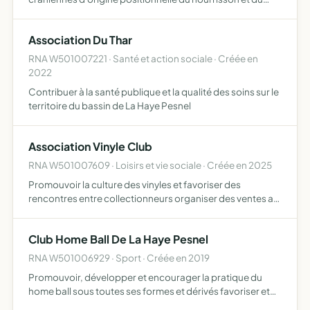
jeune enfant dans la Manche
Association Du Thar
RNA W501007221 · Santé et action sociale · Créée en
2022
Contribuer à la santé publique et la qualité des soins sur le
territoire du bassin de La Haye Pesnel
Association Vinyle Club
RNA W501007609 · Loisirs et vie sociale · Créée en 2025
Promouvoir la culture des vinyles et favoriser des
rencontres entre collectionneurs organiser des ventes au
déballage, diverses manifestations, repas, lotos,
buvettes, activités culturelles
Club Home Ball De La Haye Pesnel
RNA W501006929 · Sport · Créée en 2019
Promouvoir, développer et encourager la pratique du
home ball sous toutes ses formes et dérivés favoriser et
organiser la pratique, l'entrainement et la compétition du