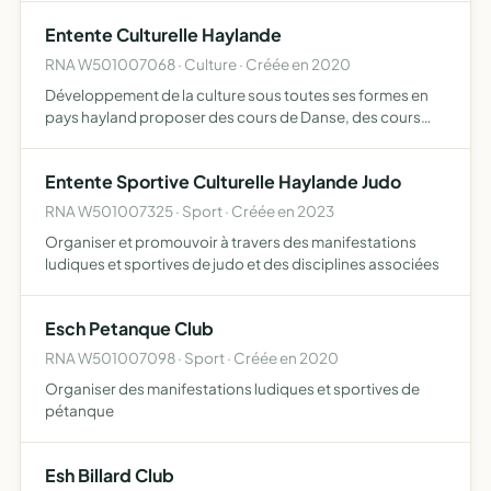
home ball sous toutes ses formes et dérivés organiser…
Entente Culturelle Haylande
RNA W501007068 · Culture · Créée en 2020
Développement de la culture sous toutes ses formes en
pays hayland proposer des cours de Danse, des cours
d'Art, des expositions et tout autre événement ayant trait
de près ou de loin à la Culture
Entente Sportive Culturelle Haylande Judo
RNA W501007325 · Sport · Créée en 2023
Organiser et promouvoir à travers des manifestations
ludiques et sportives de judo et des disciplines associées
Esch Petanque Club
RNA W501007098 · Sport · Créée en 2020
Organiser des manifestations ludiques et sportives de
pétanque
Esh Billard Club