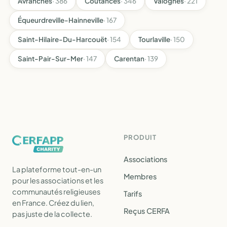
Avranches
· 386
Coutances
· 346
Valognes
· 221
Équeurdreville-Hainneville
· 167
Saint-Hilaire-Du-Harcouët
· 154
Tourlaville
· 150
Saint-Pair-Sur-Mer
· 147
Carentan
· 139
PRODUIT
Associations
La plateforme tout-en-un
Membres
pour les associations et les
communautés religieuses
Tarifs
en France. Créez du lien,
Reçus CERFA
pas juste de la collecte.