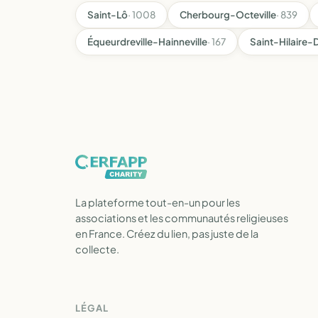
Saint-Lô
· 1008
Cherbourg-Octeville
· 839
Équeurdreville-Hainneville
· 167
Saint-Hilaire
La plateforme tout-en-un pour les
associations et les communautés religieuses
en France. Créez du lien, pas juste de la
collecte.
LÉGAL