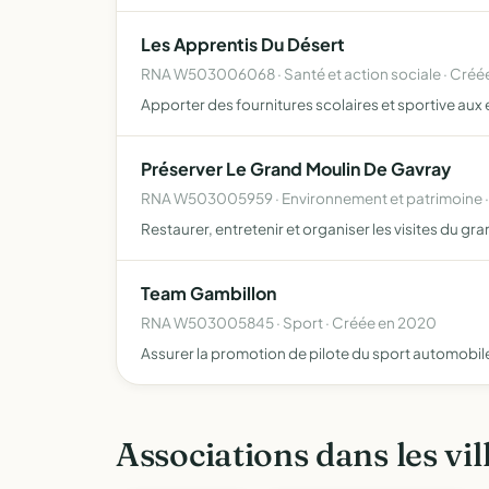
Les Apprentis Du Désert
RNA W503006068 · Santé et action sociale · Créé
Apporter des fournitures scolaires et sportive aux 
Préserver Le Grand Moulin De Gavray
RNA W503005959 · Environnement et patrimoine ·
Restaurer, entretenir et organiser les visites du g
Team Gambillon
RNA W503005845 · Sport · Créée en 2020
Assurer la promotion de pilote du sport automobil
Associations dans les vil