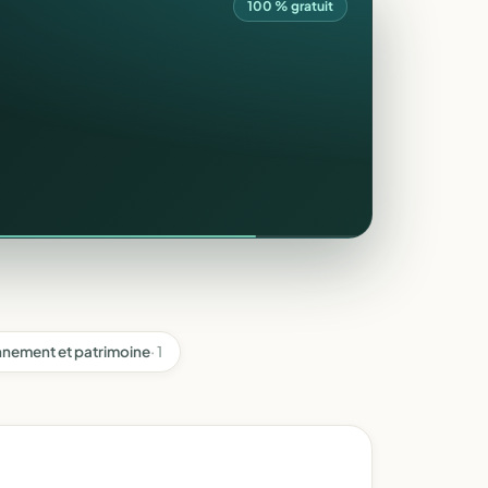
100 % gratuit
nnement et patrimoine
· 1