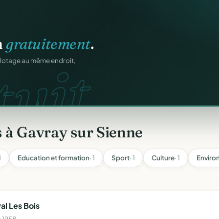
os membres.
n
gratuitement
.
tuit.
RM.
dhésions — fini les
ilotage au même endroit,
 à Gavray sur Sienne
1
Education et formation
· 1
Sport
· 1
Culture
· 1
Enviro
l Les Bois
n 1958