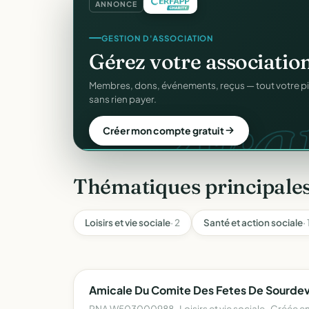
ANNONCE
CRM ASSOCIATIF
GESTION D'ASSOCIATION
Un
CRM complet
pour v
Gérez votre associatio
gra
C
Fiches donateurs, historique des dons, relances, a
Membres, dons, événements, reçus — tout votre p
fichiers Excel.
sans rien payer.
Découvrir le CRM gratuit
Créer mon compte gratuit
Thématiques principales
Loisirs et vie sociale
· 2
Santé et action sociale
· 
Amicale Du Comite Des Fetes De Sourdeva
RNA W503000988 · Loisirs et vie sociale · Créée e