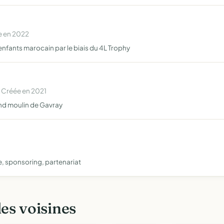
e en 2022
enfants marocain par le biais du 4L Trophy
 Créée en 2021
rand moulin de Gavray
e, sponsoring, partenariat
les voisines