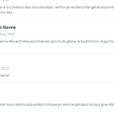
 à la cohésion des sourdevallais, renforcer les liens intergénérationn
ions des …
ur Sienne
e en 1965
nne des activités sportives les sports de glisse, le badminton, la gymna
n 2022
Pesnel
ire et musicale (musique électronique au sens large) dans le pays granvil