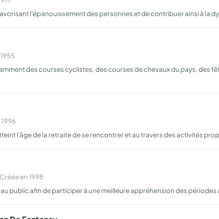
l favorisant l'épanouissement des personnes et de contribuer ainsi à l
 1955
ent des courses cyclistes, des courses de chevaux du pays, des fêtes 
n 1996
eint l'âge de la retraite de se rencontrer et au travers des activités 
Créée en 1998
au public afin de participer à une meilleure appréhension des périodes 