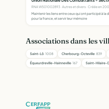
Union Nationale Des Combattants - Sect
RNA W501002893 · Autres et divers · Créée en 20
Maintenir les liens entre ceux qui ont participé à l
pour la france, et servir leur mémoire
Associations dans les vil
Saint-Lô
· 1008
Cherbourg-Octeville
· 839
Équeurdreville-Hainneville
· 167
Saint-Hilaire