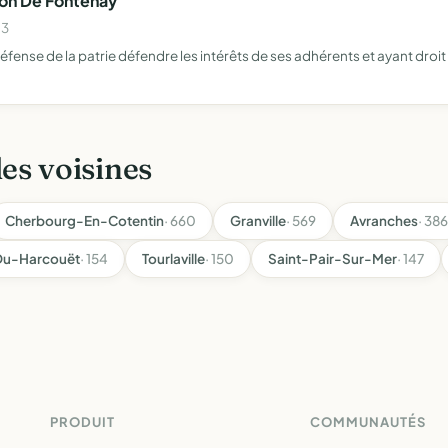
ion De Fontenay
03
a défense de la patrie défendre les intérêts de ses adhérents et ayant dr
les voisines
Cherbourg-En-Cotentin
· 660
Granville
· 569
Avranches
· 386
-Du-Harcouët
· 154
Tourlaville
· 150
Saint-Pair-Sur-Mer
· 147
PRODUIT
COMMUNAUTÉS