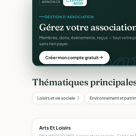
ANNONCE
GESTION D'ASSOCIATION
COLLECTE DE DONS
Gérez votre associatio
Collectez des dons
en l
gra
d
Membres, dons, événements, reçus — tout votre p
Campagnes, paiement sécurisé, reçu fiscal insta
sans rien payer.
donateur. 100 % gratuit.
Créer mon compte gratuit
Lancer ma collecte
Thématiques principale
Loisirs et vie sociale
· 3
Environnement et patri
Arts Et Loisirs
RNA W501002891 · Loisirs et vie sociale · Créée en 