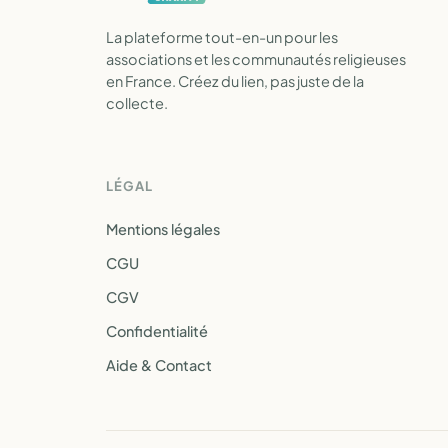
La plateforme tout-en-un pour les
associations et les communautés religieuses
en France. Créez du lien, pas juste de la
collecte.
LÉGAL
Mentions légales
CGU
CGV
Confidentialité
Aide & Contact