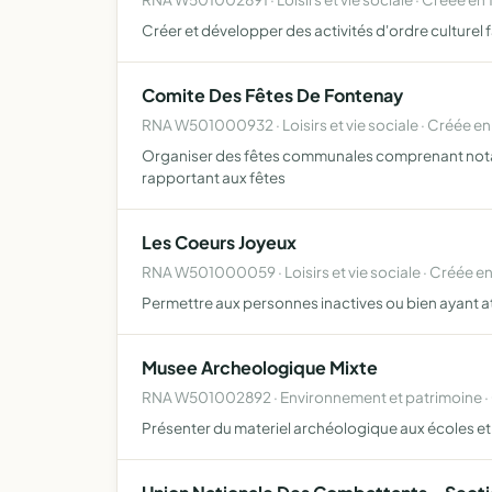
Créer et développer des activités d'ordre culture
Comite Des Fêtes De Fontenay
RNA W501000932 · Loisirs et vie sociale · Créée en
Organiser des fêtes communales comprenant notamm
rapportant aux fêtes
Les Coeurs Joyeux
RNA W501000059 · Loisirs et vie sociale · Créée e
Permettre aux personnes inactives ou bien ayant att
Musee Archeologique Mixte
RNA W501002892 · Environnement et patrimoine · 
Présenter du materiel archéologique aux écoles et 