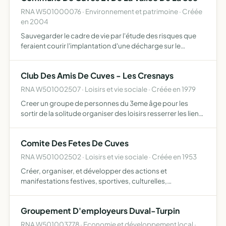
RNA W501000076 · Environnement et patrimoine · Créée
en 2004
Sauvegarder le cadre de vie par l'étude des risques que
feraient courir l'implantation d'une décharge sur le
territoire de la commune de Cuves. Rechercher par tous
moyens utiles la protection du bassin versant et de la qu…
Club Des Amis De Cuves - Les Cresnays
RNA W501002507 · Loisirs et vie sociale · Créée en 1979
Creer un groupe de personnes du 3eme âge pour les
sortir de la solitude organiser des loisirs resserrer les liens
d'amitie entre les personnes âgees des deux communes
et, au besoin, les aider.
Comite Des Fetes De Cuves
RNA W501002502 · Loisirs et vie sociale · Créée en 1953
Créer, organiser, et développer des actions et
manifestations festives, sportives, culturelles,
éducatives, sociales, par tous les moyens ou voies de
droits, en harmonie avec différents partenaires, en
Groupement D'employeurs Duval-Turpin
favorisant l'intera…
RNA W501003778 · Economie et développement local ·