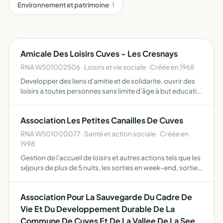
Environnement et patrimoine
· 1
Amicale Des Loisirs Cuves - Les Cresnays
RNA W501002506 · Loisirs et vie sociale · Créée en 1968
Developper des liens d'amitie et de solidarite. ouvrir des
loisirs a toutes personnes sans limite d'âge à but educatif,
culturel, sportif
Association Les Petites Canailles De Cuves
RNA W501000077 · Santé et action sociale · Créée en
1998
Gestion de l'accueil de loisirs et autres actions tels que les
séjours de plus de 5 nuits, les sorties en week-end, sorties
en famille, etc
Association Pour La Sauvegarde Du Cadre De
Vie Et Du Developpement Durable De La
Commune De Cuves Et De La Vallee De La See