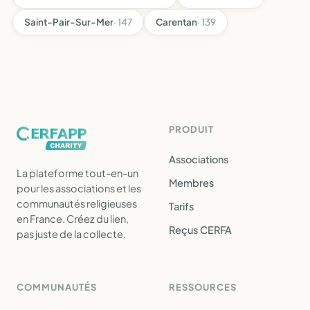
Saint-Pair-Sur-Mer
· 147
Carentan
· 139
PRODUIT
Associations
La plateforme tout-en-un
Membres
pour les associations et les
communautés religieuses
Tarifs
en France. Créez du lien,
Reçus CERFA
pas juste de la collecte.
COMMUNAUTÉS
RESSOURCES