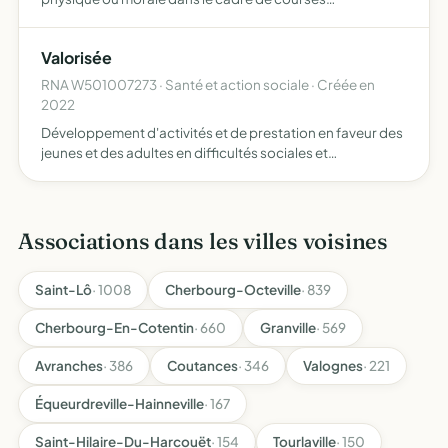
automobiles.
Valorisée
RNA W501007273 · Santé et action sociale · Créée en
2022
Développement d'activités et de prestation en faveur des
jeunes et des adultes en difficultés sociales et
professionnelles ayant des difficultés d'accès à l'emploi
Proposer l'accès à l'emploi à un public éloigné du
marché…
Associations dans les villes voisines
Saint-Lô
· 1008
Cherbourg-Octeville
· 839
Cherbourg-En-Cotentin
· 660
Granville
· 569
Avranches
· 386
Coutances
· 346
Valognes
· 221
Équeurdreville-Hainneville
· 167
Saint-Hilaire-Du-Harcouët
· 154
Tourlaville
· 150