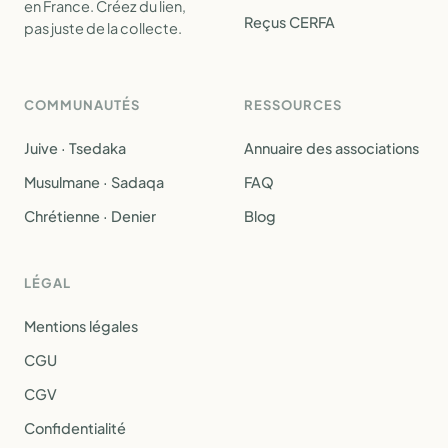
en France. Créez du lien,
Reçus CERFA
pas juste de la collecte.
COMMUNAUTÉS
RESSOURCES
Juive · Tsedaka
Annuaire des associations
Musulmane · Sadaqa
FAQ
Chrétienne · Denier
Blog
LÉGAL
Mentions légales
CGU
CGV
Confidentialité