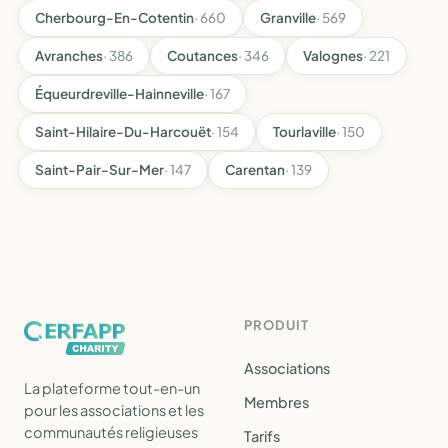
Cherbourg-En-Cotentin
· 660
Granville
· 569
Avranches
· 386
Coutances
· 346
Valognes
· 221
Équeurdreville-Hainneville
· 167
Saint-Hilaire-Du-Harcouët
· 154
Tourlaville
· 150
Saint-Pair-Sur-Mer
· 147
Carentan
· 139
PRODUIT
Associations
La plateforme tout-en-un
Membres
pour les associations et les
communautés religieuses
Tarifs