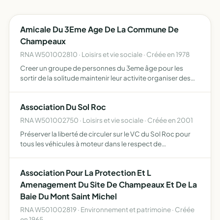
Amicale Du 3Eme Age De La Commune De
Champeaux
RNA W501002810 · Loisirs et vie sociale · Créée en 1978
Creer un groupe de personnes du 3eme âge pour les
sortir de la solitude maintenir leur activite organiser des
loisirs resserrer les liens amicaux entre les personnes
âgees de la commune et, au besoin, les aider.
Association Du Sol Roc
RNA W501002750 · Loisirs et vie sociale · Créée en 2001
Préserver la liberté de circuler sur le VC du Sol Roc pour
tous les véhicules à moteur dans le respect de
l'environnement
Association Pour La Protection Et L
Amenagement Du Site De Champeaux Et De La
Baie Du Mont Saint Michel
RNA W501002819 · Environnement et patrimoine · Créée
en 1965