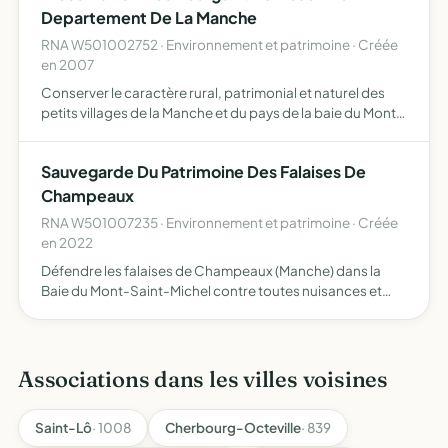
Departement De La Manche
RNA W501002752 · Environnement et patrimoine · Créée
en 2007
Conserver le caractère rural, patrimonial et naturel des
petits villages de la Manche et du pays de la baie du Mont
Saint-Michel en particulier tendre à éviter la détérioration
des bourgs ruraux qui ont gardé toute leur a…
Sauvegarde Du Patrimoine Des Falaises De
Champeaux
RNA W501007235 · Environnement et patrimoine · Créée
en 2022
Défendre les falaises de Champeaux (Manche) dans la
Baie du Mont-Saint-Michel contre toutes nuisances et
toutes opérations pouvant fragiliser ou porter atteinte au
site assurer la préservation de l'intégrité de l'espace b…
Associations dans les villes voisines
Saint-Lô
· 1008
Cherbourg-Octeville
· 839