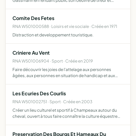
Gassmann en rendant public son oeuvre de tireur et
photographe, laquelle retrace l'Histoire de la
photographie de 1950 à nos jours contribuer à la
Comite Des Fetes
préservation des oeuvre…
RNA W501000588 · Loisirs et vie sociale · Créée en 1971
Distraction et developpement touristique.
Criniere Au Vent
RNA W501006904 · Sport · Créée en 2019
Faire découvrir les joies de l'attelage aux personnes
âgées, aux personnes en situation de handicap et aux
familles lors de promenade, de mariage, de fêtes de
village
Les Ecuries Des Courlis
RNA W501002751 · Sport · Créée en 2003
Créer un lieu culturel et sportif à Champeaux autour du
cheval, ouvert à tous faire connaître la culture équestre
grâce à une bibliothèque et un musée proposer une
approche approfondie et variée des pratiques équestres,
Preservation Des Bourgs Et Hameaux Du
e…