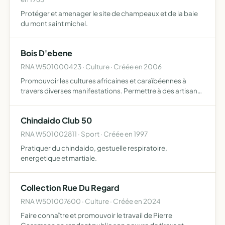
Protéger et amenager le site de champeaux et de la baie
du mont saint michel.
Bois D'ebene
RNA W501000423 · Culture · Créée en 2006
Promouvoir les cultures africaines et caraïbéennes à
travers diverses manifestations. Permettre à des artisans
de pays africains de faire perdurer leurs activités à travers
un commerce équitable
Chindaido Club 50
RNA W501002811 · Sport · Créée en 1997
Pratiquer du chindaido, gestuelle respiratoire,
energetique et martiale.
Collection Rue Du Regard
RNA W501007600 · Culture · Créée en 2024
Faire connaître et promouvoir le travail de Pierre