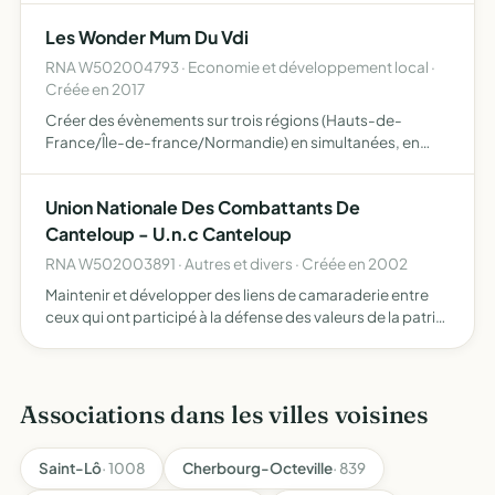
Les Wonder Mum Du Vdi
RNA W502004793 · Economie et développement local ·
Créée en 2017
Créer des évènements sur trois régions (Hauts-de-
France/Île-de-france/Normandie) en simultanées, en
relation avec l'activité VDI - vente à domicile indépendant
Union Nationale Des Combattants De
Canteloup - U.n.c Canteloup
RNA W502003891 · Autres et divers · Créée en 2002
Maintenir et développer des liens de camaraderie entre
ceux qui ont participé à la défense des valeurs de la patrie
défendre les intérêts moraux, sociaux et matériels de ses
membres perpétuer le souvenir des combattants m…
Associations dans les villes voisines
Saint-Lô
· 1008
Cherbourg-Octeville
· 839