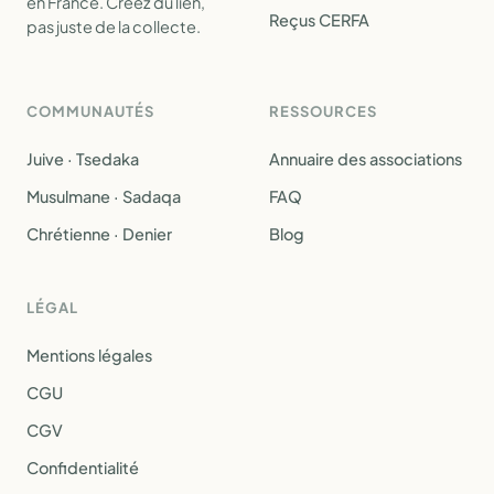
en France. Créez du lien,
Reçus CERFA
pas juste de la collecte.
COMMUNAUTÉS
RESSOURCES
Juive · Tsedaka
Annuaire des associations
Musulmane · Sadaqa
FAQ
Chrétienne · Denier
Blog
LÉGAL
Mentions légales
CGU
CGV
Confidentialité