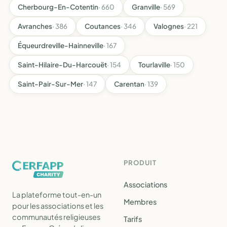
Cherbourg-En-Cotentin
· 660
Granville
· 569
Avranches
· 386
Coutances
· 346
Valognes
· 221
Équeurdreville-Hainneville
· 167
Saint-Hilaire-Du-Harcouët
· 154
Tourlaville
· 150
Saint-Pair-Sur-Mer
· 147
Carentan
· 139
PRODUIT
Associations
La plateforme tout-en-un
Membres
pour les associations et les
communautés religieuses
Tarifs