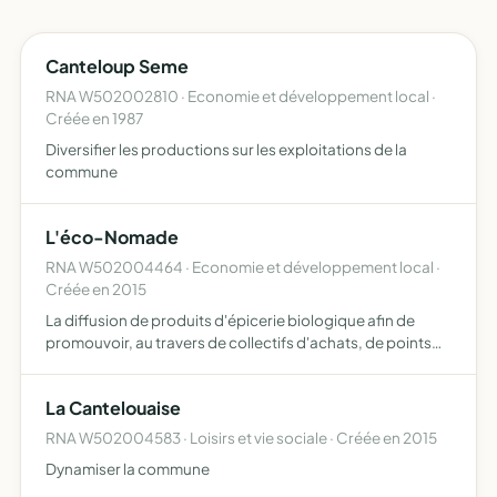
Canteloup Seme
RNA W502002810 · Economie et développement local ·
Créée en 1987
Diversifier les productions sur les exploitations de la
commune
L'éco-Nomade
RNA W502004464 · Economie et développement local ·
Créée en 2015
La diffusion de produits d'épicerie biologique afin de
promouvoir, au travers de collectifs d'achats, de points
relais, de marchés ou de restaurations scolaires, des
produits sains et respectueux de l'environnement
La Cantelouaise
RNA W502004583 · Loisirs et vie sociale · Créée en 2015
Dynamiser la commune