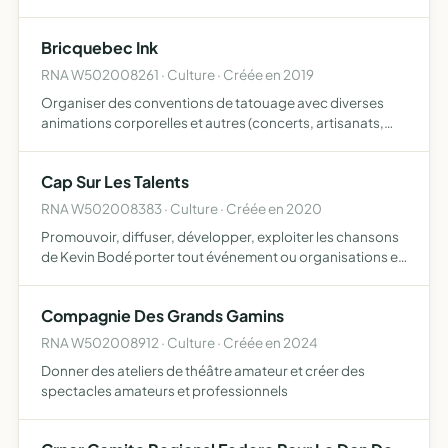
une pratique sociale conviviale
Bricquebec Ink
RNA W502008261 · Culture · Créée en 2019
Organiser des conventions de tatouage avec diverses
animations corporelles et autres (concerts, artisanats,
vente de boissons, objets publicitaire)
Cap Sur Les Talents
RNA W502008383 · Culture · Créée en 2020
Promouvoir, diffuser, développer, exploiter les chansons
de Kevin Bodé porter tout événement ou organisations en
liens avec les chansons de Kevin Bodé partager et créer
des collaborations culturelles et sociales
Compagnie Des Grands Gamins
RNA W502008912 · Culture · Créée en 2024
Donner des ateliers de théâtre amateur et créer des
spectacles amateurs et professionnels