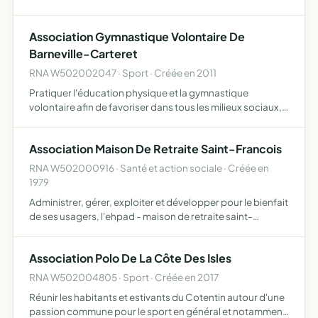
la commune de denneville l'étude, la mise en route et la
gestion éventuelle d'un secteur d'action gérontologiq…
Association Gymnastique Volontaire De
Barneville-Carteret
RNA W502002047 · Sport · Créée en 2011
Pratiquer l'éducation physique et la gymnastique
volontaire afin de favoriser dans tous les milieux sociaux,
l'épanouissement de chacun par la pratique éducative
des activités physiques à toutes les périodes de la vie
Association Maison De Retraite Saint-Francois
RNA W502000916 · Santé et action sociale · Créée en
1979
Administrer, gérer, exploiter et développer pour le bienfait
de ses usagers, l'ehpad - maison de retraite saint-
francois acquérir à ses frais tous terrains, immeubles,
matériels de toute nature strictement nécessaires à l…
Association Polo De La Côte Des Isles
RNA W502004805 · Sport · Créée en 2017
Réunir les habitants et estivants du Cotentin autour d'une
passion commune pour le sport en général et notamment