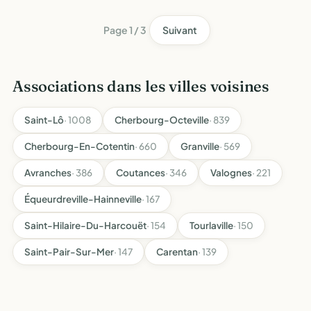
Page 1 / 3
Suivant
Associations dans les villes voisines
Saint-Lô
· 1008
Cherbourg-Octeville
· 839
Cherbourg-En-Cotentin
· 660
Granville
· 569
Avranches
· 386
Coutances
· 346
Valognes
· 221
Équeurdreville-Hainneville
· 167
Saint-Hilaire-Du-Harcouët
· 154
Tourlaville
· 150
Saint-Pair-Sur-Mer
· 147
Carentan
· 139