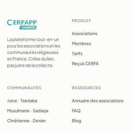
PRODUIT
Associations
La plateforme tout-en-un
Membres
pour les associations et les
communautés religieuses
Tarifs
en France. Créez du lien,
Reçus CERFA
pas juste de la collecte.
COMMUNAUTÉS
RESSOURCES
Juive · Tsedaka
Annuaire des associations
Musulmane · Sadaqa
FAQ
Chrétienne · Denier
Blog