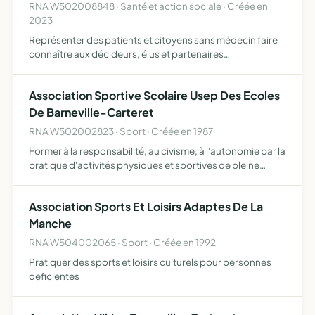
RNA W502008848 · Santé et action sociale · Créée en
2023
Représenter des patients et citoyens sans médecin faire
connaître aux décideurs, élus et partenaires
institutionnels, le souhait de la population de la Côte des
Isles en zone sous-dense, de créer un centre de santé
Association Sportive Scolaire Usep Des Ecoles
local,…
De Barneville-Carteret
RNA W502002823 · Sport · Créée en 1987
Former à la responsabilité, au civisme, à l'autonomie par la
pratique d'activités physiques et sportives de pleine
nature dans le cadre d'un fonctionnement démocratique
contribuer à l'éducation globale des enfants
Association Sports Et Loisirs Adaptes De La
Manche
RNA W504002065 · Sport · Créée en 1992
Pratiquer des sports et loisirs culturels pour personnes
deficientes