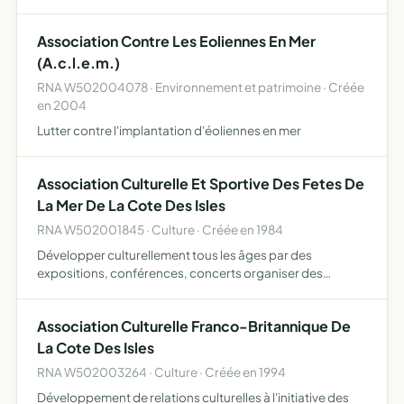
culturelles ou artistiques permanentes, occasionnelles ou
temporaires école de cirque, tournois, rencontr…
Association Contre Les Eoliennes En Mer
(A.c.l.e.m.)
RNA W502004078 · Environnement et patrimoine · Créée
en 2004
Lutter contre l'implantation d'éoliennes en mer
Association Culturelle Et Sportive Des Fetes De
La Mer De La Cote Des Isles
RNA W502001845 · Culture · Créée en 1984
Développer culturellement tous les âges par des
expositions, conférences, concerts organiser des
activités sportives et des manifestations diverses
capables de créer une animation sur le territoire de la
Association Culturelle Franco-Britannique De
commune de Barnev…
La Cote Des Isles
RNA W502003264 · Culture · Créée en 1994
Développement de relations culturelles à l'initiative des