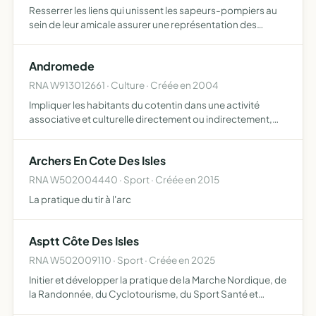
Resserrer les liens qui unissent les sapeurs-pompiers au
sein de leur amicale assurer une représentation des
sapeurs-pompiers auprès de toutes instances ou au
cours de manifestations promouvoir toutes actions
Andromede
sportives, r…
RNA W913012661 · Culture · Créée en 2004
Impliquer les habitants du cotentin dans une activité
associative et culturelle directement ou indirectement,
sous quelque forme que ce soit, en France ou à l'étranger,
d'assurer la promotion du théâtre sous toutes ses fo…
Archers En Cote Des Isles
RNA W502004440 · Sport · Créée en 2015
La pratique du tir à l'arc
Asptt Côte Des Isles
RNA W502009110 · Sport · Créée en 2025
Initier et développer la pratique de la Marche Nordique, de
la Randonnée, du Cyclotourisme, du Sport Santé et
d'autres activités sportives