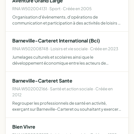
Aventure Grand Large
RNA W502004131 · Sport · Créée en 2005
Organisation d'évènements, d'opérations de
communication et participation à des activités de loisirs et
de détente à caractère sportif en compétition ou non.
Barneville-Carteret International (Bci)
RNA W502008748 · Loisirs et vie sociale · Créée en 2023
Jumelages culturels et scolaires ainsi que le
développement économique entre les acteurs de
Barneville-Carteret, le département de la Manche et les
partenaires à l'international (îles Anglo-Normandes,
Barneville-Carteret Sante
Allemagne etc)
RNA W502002166 · Santé et action sociale · Créée en
2012
Regrouper les professionnels de santé en activité,
exerçant sur Barneville-Carteret ou souhaitant y exercer,
afin d'organiser la continuité des soins pérenniser l'accès
aux soins améliorer la prise en charge des maladies …
Bien Vivre