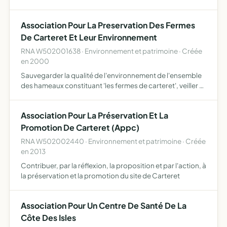
le polo et toutes formes d'équitation proposer et
organiser des actions autour du polo, soit seul ou avec le…
Association Pour La Preservation Des Fermes
De Carteret Et Leur Environnement
RNA W502001638 · Environnement et patrimoine · Créée
en 2000
Sauvegarder la qualité de l'environnement de l'ensemble
des hameaux constituant 'les fermes de carteret', veiller à
la non-prolifération de lotissements et de constructions
afin de préserver le caractère authentique et sa…
Association Pour La Préservation Et La
Promotion De Carteret (Appc)
RNA W502002440 · Environnement et patrimoine · Créée
en 2013
Contribuer, par la réflexion, la proposition et par l'action, à
la préservation et la promotion du site de Carteret
Association Pour Un Centre De Santé De La
Côte Des Isles