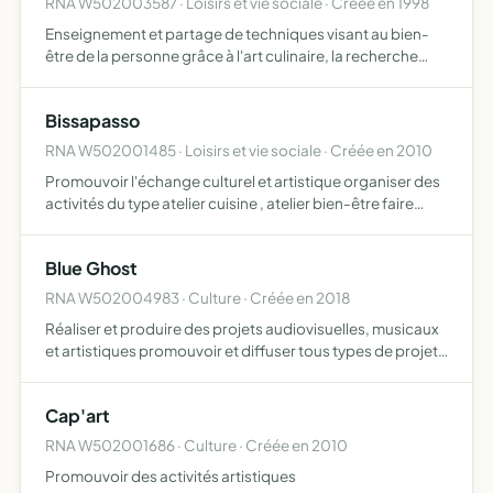
RNA W502003587 · Loisirs et vie sociale · Créée en 1998
Enseignement et partage de techniques visant au bien-
être de la personne grâce à l'art culinaire, la recherche
personnelle, le ressenti de soi-même tant sur le plan
corporel qu'émotionnel
Bissapasso
RNA W502001485 · Loisirs et vie sociale · Créée en 2010
Promouvoir l'échange culturel et artistique organiser des
activités du type atelier cuisine , atelier bien-être faire
découvrir la culture africaine à travers la danse, la
musique, les chants, contes et légendes organiser…
Blue Ghost
RNA W502004983 · Culture · Créée en 2018
Réaliser et produire des projets audiovisuelles, musicaux
et artistiques promouvoir et diffuser tous types de projets
artistiques ayant trait à l'image et le son création de
contenu audiovisuel, cinématographique et phono…
Cap'art
RNA W502001686 · Culture · Créée en 2010
Promouvoir des activités artistiques