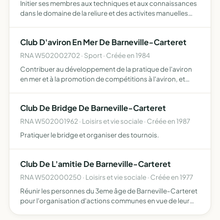
Initier ses membres aux techniques et aux connaissances
dans le domaine de la reliure et des activites manuelles
artistiques.
Club D'aviron En Mer De Barneville-Carteret
RNA W502002702 · Sport · Créée en 1984
Contribuer au développement de la pratique de l'aviron
en mer et à la promotion de compétitions à l'aviron, et
favoriser la rencontre et les échanges entre pratiquants
du même loisir, indépendamment de toute
Club De Bridge De Barneville-Carteret
considération…
RNA W502001962 · Loisirs et vie sociale · Créée en 1987
Pratiquer le bridge et organiser des tournois.
Club De L'amitie De Barneville-Carteret
RNA W502000250 · Loisirs et vie sociale · Créée en 1977
Réunir les personnes du 3eme âge de Barneville-Carteret
pour l'organisation d'actions communes en vue de leur
distraction.