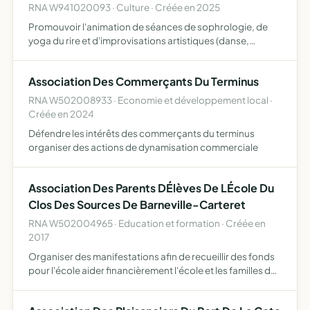
RNA W941020093 · Culture · Créée en 2025
Promouvoir l'animation de séances de sophrologie, de
yoga du rire et d'improvisations artistiques (danse,
théâtre, musique, etc )
Association Des Commerçants Du Terminus
RNA W502008933 · Economie et développement local ·
Créée en 2024
Défendre les intérêts des commerçants du terminus
organiser des actions de dynamisation commerciale
Association Des Parents DÉlèves De LÉcole Du
Clos Des Sources De Barneville-Carteret
RNA W502004965 · Education et formation · Créée en
2017
Organiser des manifestations afin de recueillir des fonds
pour l'école aider financièrement l'école et les familles des
enfants scolarisés représenter les parents d'élèves
auprès des différents services publics constituer…