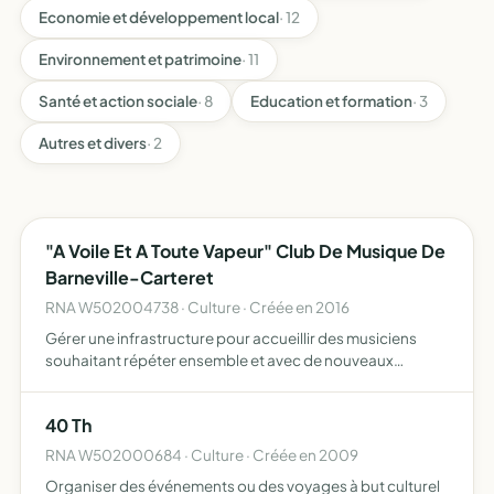
Economie et développement local
· 12
Environnement et patrimoine
· 11
Santé et action sociale
· 8
Education et formation
· 3
Autres et divers
· 2
"A Voile Et A Toute Vapeur" Club De Musique De
Barneville-Carteret
RNA W502004738 · Culture · Créée en 2016
Gérer une infrastructure pour accueillir des musiciens
souhaitant répéter ensemble et avec de nouveaux
musiciens enregistrer des maquettes musicales mettre à
disposition de professeurs de musique indépendants des
40 Th
salles e…
RNA W502000684 · Culture · Créée en 2009
Organiser des événements ou des voyages à but culturel