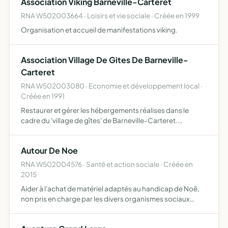
Association Viking Barneville-Carteret
RNA W502003664 · Loisirs et vie sociale · Créée en 1999
Organisation et accueil de manifestations viking.
Association Village De Gites De Barneville-
Carteret
RNA W502003080 · Economie et développement local ·
Créée en 1991
Restaurer et gérer les hébergements réalises dans le
cadre du 'village de gîtes' de Barneville-Carteret.
promouvoir le 'village de gîtes' de Barneville-Carteret et
en assurer l'animation avec le concours de l'association …
Autour De Noe
RNA W502004576 · Santé et action sociale · Créée en
2015
Aider à l'achat de matériel adaptés au handicap de Noë,
non pris en charge par les divers organismes sociaux
(sécurité sociale, MDPH) faire connaitre l'amyotrophie
spinale