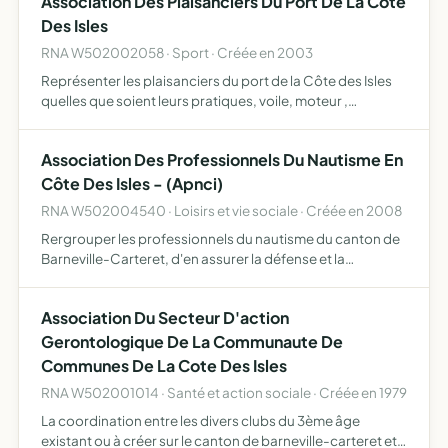
Association Des Plaisanciers Du Port De La Cote
Des Isles
RNA W502002058 · Sport · Créée en 2003
Représenter les plaisanciers du port de la Côte des Isles
quelles que soient leurs pratiques, voile, moteur ,
croisière, pêche de loisir, promenade défendre leurs
intérêts auprès des autorités compétentes animer des
Association Des Professionnels Du Nautisme En
activ…
Côte Des Isles - (Apnci)
RNA W502004540 · Loisirs et vie sociale · Créée en 2008
Rergrouper les professionnels du nautisme du canton de
Barneville-Carteret, d'en assurer la défense et la
promotion favoriser et soutenir par tout moyen, toutes
entreprises, initiatives et oeuvres de nature à servir, et d…
Association Du Secteur D'action
Gerontologique De La Communaute De
Communes De La Cote Des Isles
RNA W502001014 · Santé et action sociale · Créée en 1979
La coordination entre les divers clubs du 3ème âge
existant ou à créer sur le canton de barneville-carteret et