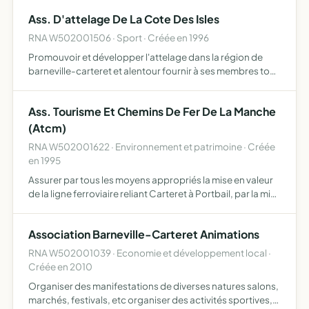
Ass. D'attelage De La Cote Des Isles
RNA W502001506 · Sport · Créée en 1996
Promouvoir et développer l'attelage dans la région de
barneville-carteret et alentour fournir à ses membres tous
services possibles, qu'ils soient d'ordre technique ou
administratif organiser toutes activités ou manifesta…
Ass. Tourisme Et Chemins De Fer De La Manche
(Atcm)
RNA W502001622 · Environnement et patrimoine · Créée
en 1995
Assurer par tous les moyens appropriés la mise en valeur
de la ligne ferroviaire reliant Carteret à Portbail, par la mise
en circulation d'un train touristique des années 1950 ou
tout autre matériel roulant ferroviaire pr…
Association Barneville-Carteret Animations
RNA W502001039 · Economie et développement local ·
Créée en 2010
Organiser des manifestations de diverses natures salons,
marchés, festivals, etc organiser des activités sportives,