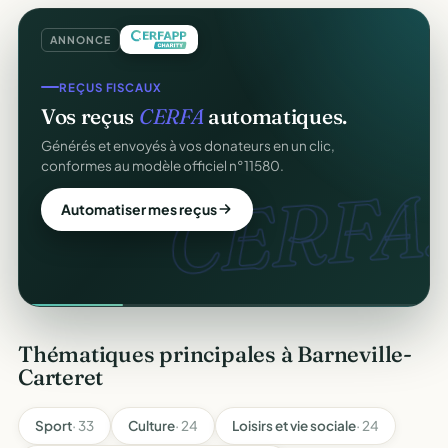
ANNONCE
REÇUS FISCAUX
Vos reçus
CERFA
automatiques.
Générés et envoyés à vos donateurs en un clic,
conformes au modèle officiel n°11580.
CERFA.
Automatiser mes reçus
Thématiques principales à Barneville-
Carteret
Sport
· 33
Culture
· 24
Loisirs et vie sociale
· 24