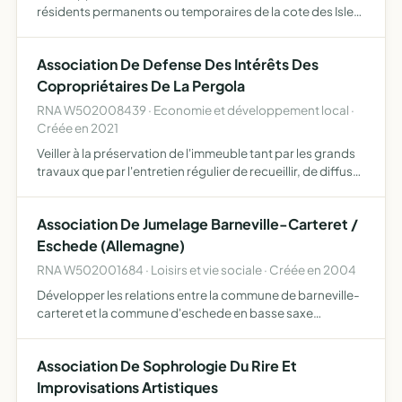
résidents permanents ou temporaires de la cote des Isles
et des environs, de langue francaise ou de langue
anglaise
Association De Defense Des Intérêts Des
Copropriétaires De La Pergola
RNA W502008439 · Economie et développement local ·
Créée en 2021
Veiller à la préservation de l'immeuble tant par les grands
travaux que par l'entretien régulier de recueillir, de diffuser
toute information relative à la copropriété la résidence La
Pergola veiller au respect de leur pr…
Association De Jumelage Barneville-Carteret /
Eschede (Allemagne)
RNA W502001684 · Loisirs et vie sociale · Créée en 2004
Développer les relations entre la commune de barneville-
carteret et la commune d'eschede en basse saxe
(allemagne) échanges scolaires, échanges entre les
associations football, chorale, pompiers, offices de
Association De Sophrologie Du Rire Et
tourisme, etc.…
Improvisations Artistiques