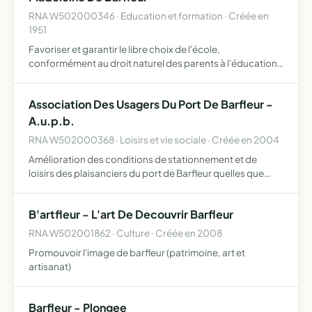
RNA W502000346 · Education et formation · Créée en
1951
Favoriser et garantir le libre choix de l'école,
conformément au droit naturel des parents à l'éducation
et à l'instruction de leurs enfants, selon leur conscience
promouvoir le caractère propre de l'enseignement
Association Des Usagers Du Port De Barfleur -
catholiq…
A.u.p.b.
RNA W502000368 · Loisirs et vie sociale · Créée en 2004
Amélioration des conditions de stationnement et de
loisirs des plaisanciers du port de Barfleur quelles que
soient leurs pratiques, voile, moteur, croisière, pêche de
loisir, promenade ......
B'artfleur - L'art De Decouvrir Barfleur
RNA W502001862 · Culture · Créée en 2008
Promouvoir l'image de barfleur (patrimoine, art et
artisanat)
Barfleur - Plongee