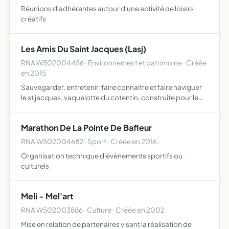
Réunions d'adhérentes autour d'une activité de loisirs
créatifs
Les Amis Du Saint Jacques (Lasj)
RNA W502004456 · Environnement et patrimoine · Créée
en 2015
Sauvegarder, entretenir, faire connaitre et faire naviguer
le st jacques, vaquelotte du cotentin, construite pour le
travail à la voile en aout 1937 par les chantiers bellot à saint
vaast la hougue, immatriculée ch 273 74…
Marathon De La Pointe De Bafleur
RNA W502004682 · Sport · Créée en 2016
Organisation technique d'évènements sportifs ou
culturels
Meli - Mel'art
RNA W502003886 · Culture · Créée en 2002
Mise en relation de partenaires visant la réalisation de