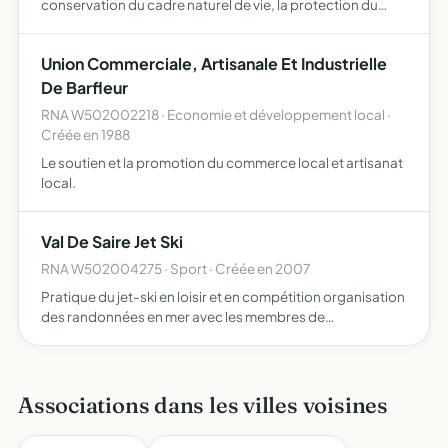
conservation du cadre naturel de vie, la protection du
littoral, l'amélioration de la qualité de la vie en ce qui
concerne la sécurité, les nuisances, la pollution.…
Union Commerciale, Artisanale Et Industrielle
De Barfleur
RNA W502002218 · Economie et développement local ·
Créée en 1988
Le soutien et la promotion du commerce local et artisanat
local.
Val De Saire Jet Ski
RNA W502004275 · Sport · Créée en 2007
Pratique du jet-ski en loisir et en compétition organisation
des randonnées en mer avec les membres de
l'association, des manifestations, des compétitions en jet
ski promotion du jet ski dans le département de la manche
o…
Associations dans les villes voisines