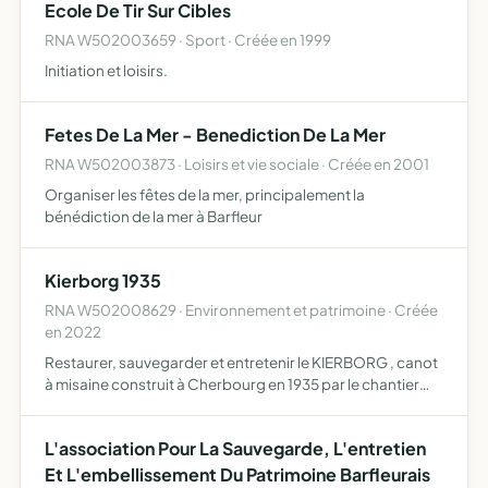
Ecole De Tir Sur Cibles
RNA W502003659 · Sport · Créée en 1999
Initiation et loisirs.
Fetes De La Mer - Benediction De La Mer
RNA W502003873 · Loisirs et vie sociale · Créée en 2001
Organiser les fêtes de la mer, principalement la
bénédiction de la mer à Barfleur
Kierborg 1935
RNA W502008629 · Environnement et patrimoine · Créée
en 2022
Restaurer, sauvegarder et entretenir le KIERBORG , canot
à misaine construit à Cherbourg en 1935 par le chantier
Bellot, témoin du patrimoine maritime Normand du
Cotentin
L'association Pour La Sauvegarde, L'entretien
Et L'embellissement Du Patrimoine Barfleurais