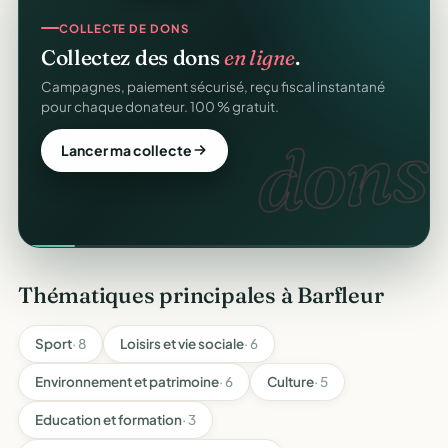
COLLECTE DE DONS
Collectez des dons
en ligne
.
Campagnes, paiement sécurisé, reçu fiscal instantané
pour chaque donateur. 100 % gratuit.
dons.
Lancer ma collecte
Thématiques principales à Barfleur
Sport
· 8
Loisirs et vie sociale
· 6
Environnement et patrimoine
· 6
Culture
· 5
Education et formation
· 3