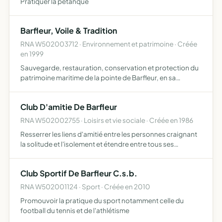
Pratiquer la pétanque
Barfleur, Voile & Tradition
RNA W502003712 · Environnement et patrimoine · Créée
en 1999
Sauvegarde, restauration, conservation et protection du
patrimoine maritime de la pointe de Barfleur, en sa
possession ou dont la jouissance lui aurait été confiée
rassembler les éléments de ce patrimoine et de les
Club D'amitie De Barfleur
conser…
RNA W502002755 · Loisirs et vie sociale · Créée en 1986
Resserrer les liens d'amitié entre les personnes craignant
la solitude et l'isolement et étendre entre tous ses
adhérents les sentiments de solidarité et de mutuel
soutien qui sont la base de tout ordre social.
Club Sportif De Barfleur C.s.b.
RNA W502001124 · Sport · Créée en 2010
Promouvoir la pratique du sport notamment celle du
football du tennis et de l'athlétisme