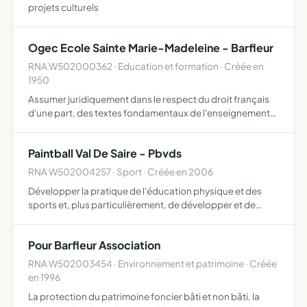
projets culturels
Ogec Ecole Sainte Marie-Madeleine - Barfleur
RNA W502000362 · Education et formation · Créée en
1950
Assumer juridiquement dans le respect du droit français
d'une part, des textes fondamentaux de l'enseignement
catholique et des accords conclus en son sein d'autre
part, la gestion d'établissements d'enseignement fondés
Paintball Val De Saire - Pbvds
p…
RNA W502004257 · Sport · Créée en 2006
Développer la pratique de l'éducation physique et des
sports et, plus particulièrement, de développer et de
favoriser par tous les moyens appropriés, sur le plan
sportif et accessoirement artistique et scientifique la pra…
Pour Barfleur Association
RNA W502003454 · Environnement et patrimoine · Créée
en 1996
La protection du patrimoine foncier bâti et non bâti, la