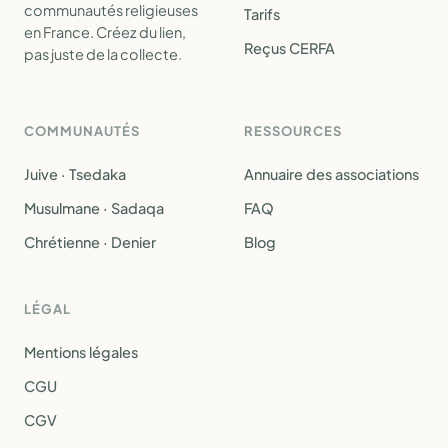
communautés religieuses
Tarifs
en France. Créez du lien,
Reçus CERFA
pas juste de la collecte.
COMMUNAUTÉS
RESSOURCES
Juive · Tsedaka
Annuaire des associations
Musulmane · Sadaqa
FAQ
Chrétienne · Denier
Blog
LÉGAL
Mentions légales
CGU
CGV