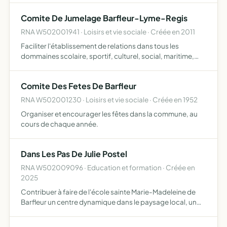
Comite De Jumelage Barfleur-Lyme-Regis
RNA W502001941 · Loisirs et vie sociale · Créée en 2011
Faciliter l'établissement de relations dans tous les
dommaines scolaire, sportif, culturel, social, maritime,
économique,afin de permettreune meilleur connaissance
réciproque sensibiliser les citoyens aux réalités europée…
Comite Des Fetes De Barfleur
RNA W502001230 · Loisirs et vie sociale · Créée en 1952
Organiser et encourager les fêtes dans la commune, au
cours de chaque année.
Dans Les Pas De Julie Postel
RNA W502009096 · Education et formation · Créée en
2025
Contribuer à faire de l'école sainte Marie-Madeleine de
Barfleur un centre dynamique dans le paysage local, un
lieu de culture, d'art et d'histoire assurer et entretenir un
lien amical entre les anciens élèves de l'école,…