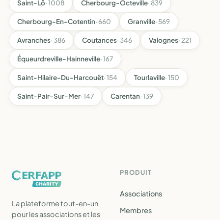
Saint-Lô
· 1008
Cherbourg-Octeville
· 839
Cherbourg-En-Cotentin
· 660
Granville
· 569
Avranches
· 386
Coutances
· 346
Valognes
· 221
Équeurdreville-Hainneville
· 167
Saint-Hilaire-Du-Harcouët
· 154
Tourlaville
· 150
Saint-Pair-Sur-Mer
· 147
Carentan
· 139
PRODUIT
Associations
La plateforme tout-en-un
Membres
pour les associations et les