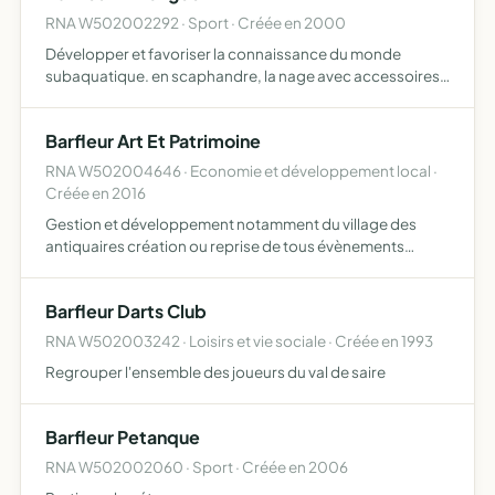
RNA W502002292 · Sport · Créée en 2000
Développer et favoriser la connaissance du monde
subaquatique. en scaphandre, la nage avec accessoires
pratiquée en mer, piscine, lac ou eau vive.
Barfleur Art Et Patrimoine
RNA W502004646 · Economie et développement local ·
Créée en 2016
Gestion et développement notamment du village des
antiquaires création ou reprise de tous évènements
pouvant augmenter la notoriété et l'attractivité de
Barfleur toutes activités annexes et connexes
Barfleur Darts Club
RNA W502003242 · Loisirs et vie sociale · Créée en 1993
Regrouper l'ensemble des joueurs du val de saire
Barfleur Petanque
RNA W502002060 · Sport · Créée en 2006