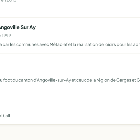
ngoville Sur Ay
n 1999
ée par les communes avec Métabief et la réalisation de loisirs pour les a
du foot du canton d'Angoville-sur-Ay et ceux de la région de Garges et 
tball