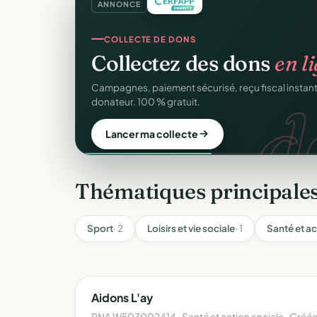
ANNONCE
COLLECTE DE DONS
Collectez des dons
en l
d
Campagnes, paiement sécurisé, reçu fiscal insta
donateur. 100 % gratuit.
Lancer ma collecte
Thématiques principales
Sport
· 2
Loisirs et vie sociale
· 1
Santé et ac
Aidons L'ay
RNA W503002414 · Santé et action sociale · Créée