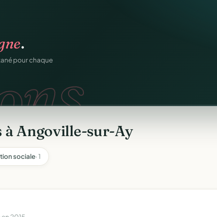
igne
.
ons.
ntané pour chaque
 à Angoville-sur-Ay
tion sociale
· 1
 en 2015