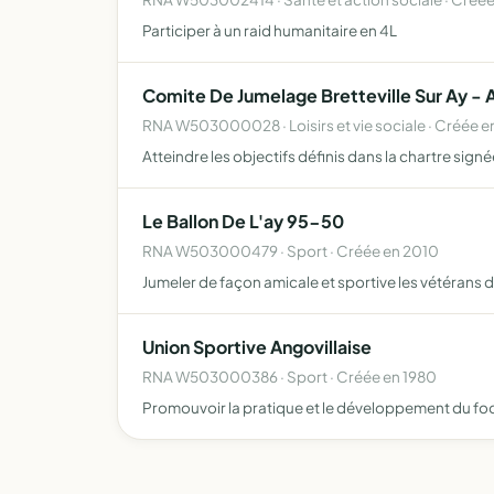
Participer à un raid humanitaire en 4L
Comite De Jumelage Bretteville Sur Ay - A
RNA W503000028 · Loisirs et vie sociale · Créée e
Atteindre les objectifs définis dans la chartre sign
Le Ballon De L'ay 95-50
RNA W503000479 · Sport · Créée en 2010
Jumeler de façon amicale et sportive les vétérans 
Union Sportive Angovillaise
RNA W503000386 · Sport · Créée en 1980
Promouvoir la pratique et le développement du foo