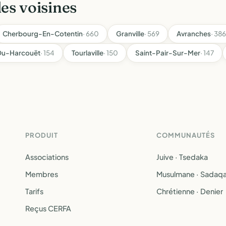
les voisines
Cherbourg-En-Cotentin
· 660
Granville
· 569
Avranches
· 386
-Du-Harcouët
· 154
Tourlaville
· 150
Saint-Pair-Sur-Mer
· 147
PRODUIT
COMMUNAUTÉS
Associations
Juive · Tsedaka
Membres
Musulmane · Sadaq
Tarifs
Chrétienne · Denier
Reçus CERFA