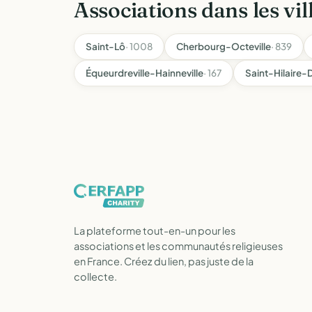
Associations dans les vil
Saint-Lô
· 1008
Cherbourg-Octeville
· 839
Équeurdreville-Hainneville
· 167
Saint-Hilaire
La plateforme tout-en-un pour les
associations et les communautés religieuses
en France. Créez du lien, pas juste de la
collecte.