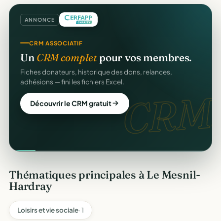
ANNONCE
CRM ASSOCIATIF
Un
CRM complet
pour vos membres.
Fiches donateurs, historique des dons, relances,
adhésions — fini les fichiers Excel.
CRM.
Découvrir le CRM gratuit
Thématiques principales à Le Mesnil-
Hardray
Loisirs et vie sociale
· 1