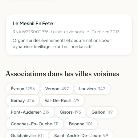
Le Mesnil En Fete
RNA W273002976 · Loisirs et vie sociale · Créée en 2013
Organiser des évènements et des animations pour
dynamiser le village, le but est non lucratif
Associations dans les villes voisines
Évreux
· 1296
Vernon
· 497
Louviers
· 342
Bernay
· 326
Val-De-Reuil
· 279
Pont-Audemer
· 219
Gisors
· 195
Gaillon
· 119
Conches-En-Ouche
· 111
Brionne
· 101
Guichainville
· 101
Saint-André-De-L'eure
· 99