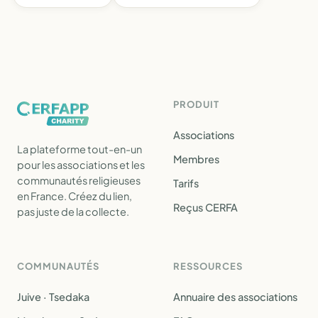
PRODUIT
Associations
La plateforme tout-en-un
Membres
pour les associations et les
communautés religieuses
Tarifs
en France. Créez du lien,
Reçus CERFA
pas juste de la collecte.
COMMUNAUTÉS
RESSOURCES
Juive · Tsedaka
Annuaire des associations