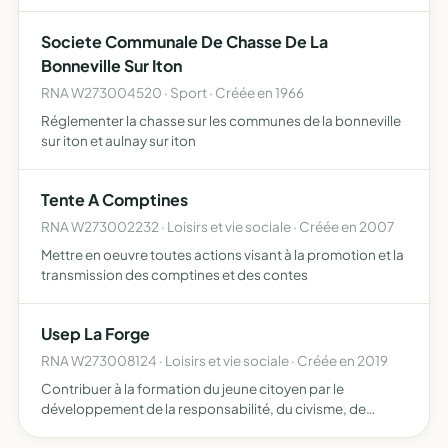
d'accompagnement sportif spécifique, pour un public
enfant et adulte
Societe Communale De Chasse De La
Bonneville Sur Iton
RNA W273004520 · Sport · Créée en 1966
Réglementer la chasse sur les communes de la bonneville
sur iton et aulnay sur iton
Tente A Comptines
RNA W273002232 · Loisirs et vie sociale · Créée en 2007
Mettre en oeuvre toutes actions visant à la promotion et la
transmission des comptines et des contes
Usep La Forge
RNA W273008124 · Loisirs et vie sociale · Créée en 2019
Contribuer à la formation du jeune citoyen par le
développement de la responsabilité, du civisme, de
l'autonomie au travers de la pratique d'activités