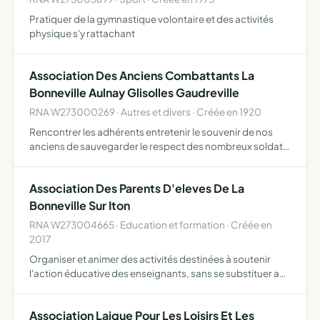
Pratiquer de la gymnastique volontaire et des activités
physique s'y rattachant
Association Des Anciens Combattants La
Bonneville Aulnay Glisolles Gaudreville
RNA W273000269 · Autres et divers · Créée en 1920
Rencontrer les adhérents entretenir le souvenir de nos
anciens de sauvegarder le respect des nombreux soldats
dévoués à notre patrie se réunir aux différentes
manifestations cérémonies commémoratives se recueillir
Association Des Parents D'eleves De La
au monu…
Bonneville Sur Iton
RNA W273004665 · Education et formation · Créée en
2017
Organiser et animer des activités destinées à soutenir
l'action éducative des enseignants, sans se substituer au
rôle pédagogique de ceux-ci et à promouvoir l'éveil de
l'enfant, chercher, étudier et réaliser en commun tou…
Association Laique Pour Les Loisirs Et Les