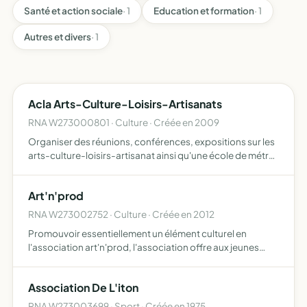
Santé et action sociale
· 1
Education et formation
· 1
Autres et divers
· 1
Acla Arts-Culture-Loisirs-Artisanats
RNA W273000801 · Culture · Créée en 2009
Organiser des réunions, conférences, expositions sur les
arts-culture-loisirs-artisanat ainsi qu'une école de métrés
en bâtiment (techniciens en étude du bâtiment), réaliser
des séminaires sur l'architecture, le sport, ex…
Art'n'prod
RNA W273002752 · Culture · Créée en 2012
Promouvoir essentiellement un élément culturel en
l'association art'n'prod, l'association offre aux jeunes
comme aux adultes toutes formes d'activités favorisant la
création artistique, la production et la diffusion, de p…
Association De L'iton
RNA W273003699 · Sport · Créée en 1975