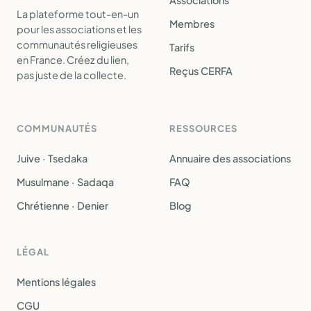
Associations
La plateforme tout-en-un
Membres
pour les associations et les
communautés religieuses
Tarifs
en France. Créez du lien,
Reçus CERFA
pas juste de la collecte.
COMMUNAUTÉS
RESSOURCES
Juive · Tsedaka
Annuaire des associations
Musulmane · Sadaqa
FAQ
Chrétienne · Denier
Blog
LÉGAL
Mentions légales
CGU