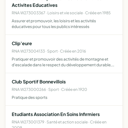
Activites Educatives
RNA W273003367 · Loisirs et vie sociale · Créée en 1985
Assurer et promouvoir, les loisirs et les activités
éducatives pour tous les publics intéressés
Clip'eure
RNA W273004133 · Sport · Créée en 2016
Pratiquer et promouvoir des activités de montagne et
d'escalade dans le respect du développement durable,
alpinisme, ski-alpinisme, expéditions, escalade,
randonnée montagne et toute action compatible avec
Club Sportif Bonnevillois
cet objet qui s…
RNA W273000266 · Sport · Créée en 1920
Pratique des sports
Etudiants Association En Soins Infirmiers
RNA W273001379 · Santé et action sociale · Créée en
2009