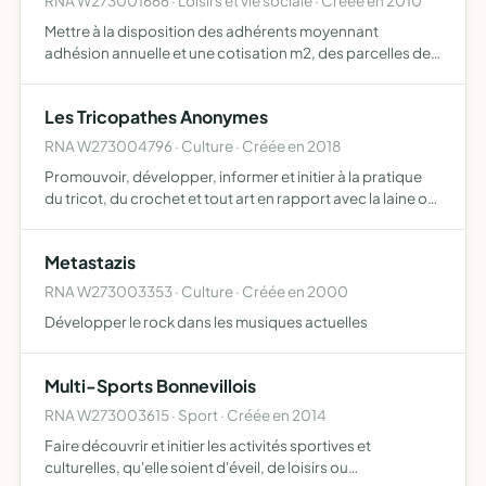
RNA W273001666 · Loisirs et vie sociale · Créée en 2010
Mettre à la disposition des adhérents moyennant
adhésion annuelle et une cotisation m2, des parcelles de
terrains destinées à être cultivées par eux et au profit de
leur famille, faciliter l'acquisition d'engrais, d'outil…
Les Tricopathes Anonymes
RNA W273004796 · Culture · Créée en 2018
Promouvoir, développer, informer et initier à la pratique
du tricot, du crochet et tout art en rapport avec la laine ou
le fil de manière légale, responsable et sécuritaire, dans ce
but, l'association peut organiser et pa…
Metastazis
RNA W273003353 · Culture · Créée en 2000
Développer le rock dans les musiques actuelles
Multi-Sports Bonnevillois
RNA W273003615 · Sport · Créée en 2014
Faire découvrir et initier les activités sportives et
culturelles, qu'elle soient d'éveil, de loisirs ou