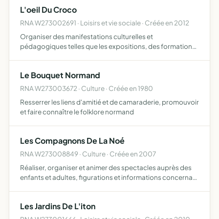
L'oeil Du Croco
RNA W273002691 · Loisirs et vie sociale · Créée en 2012
Organiser des manifestations culturelles et
pédagogiques telles que les expositions, des formations
et des conférences sur le thème des reptiles, amphibiens
et arthropodes, participer à des échanges associatifs
Le Bouquet Normand
avec d'aut…
RNA W273003672 · Culture · Créée en 1980
Resserrer les liens d'amitié et de camaraderie, promouvoir
et faire connaître le folklore normand
Les Compagnons De La Noé
RNA W273008849 · Culture · Créée en 2007
Réaliser, organiser et animer des spectacles auprès des
enfants et adultes, figurations et informations concernant
l'époque antique et médiévale
Les Jardins De L'iton