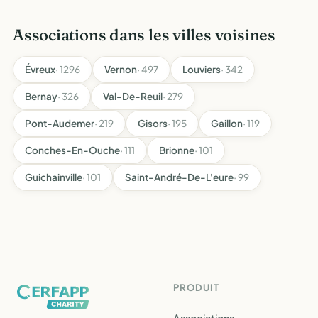
physiques, sportives, d'activités socioculturelles, se
situant dans un…
Associations dans les villes voisines
Évreux
· 1296
Vernon
· 497
Louviers
· 342
Bernay
· 326
Val-De-Reuil
· 279
Pont-Audemer
· 219
Gisors
· 195
Gaillon
· 119
Conches-En-Ouche
· 111
Brionne
· 101
Guichainville
· 101
Saint-André-De-L'eure
· 99
PRODUIT