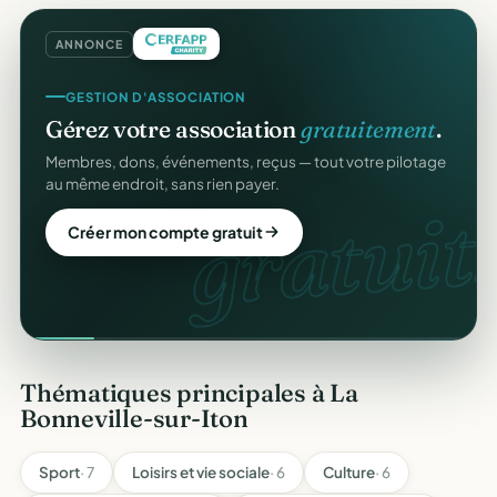
ANNONCE
GESTION D'ASSOCIATION
Gérez votre association
gratuitement
.
Membres, dons, événements, reçus — tout votre pilotage
au même endroit, sans rien payer.
gratuit.
Créer mon compte gratuit
Thématiques principales à La
Bonneville-sur-Iton
Sport
· 7
Loisirs et vie sociale
· 6
Culture
· 6