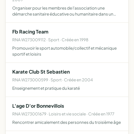
Organiser pour les membres de l'association une
démarche sanitaire éducative ou humanitaire dans un
pays africain aux fins de réalisation du dit projet
l'association utilisera les moyens d'actions suivants
Fb Racing Team
ventes et organ…
RNA W273009112 · Sport · Créée en 1998
Promouvoir le sport automobile/collectif et mécanique
sportif et loisirs
Karate Club St Sebastien
RNA W273000599 · Sport · Créée en 2004
Enseignement et pratique du karaté
L'age D'or Bonnevillois
RNA W273001679 · Loisirs et vie sociale · Créée en 1977
Rencontrer amicalement des personnes du troisième âge