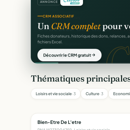
ANNONCE
CRM ASSOCIATIF
Un
CRM complet
pour v
C
Fiches donateurs, historique des dons, relances, a
fichiers Excel.
Découvrir le CRM gratuit
Thématiques principales 
Loisirs et vie sociale
· 3
Culture
· 3
Economie
Bien-Etre De L'etre
RNA W273004759 · Loisirs et vie sociale