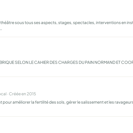
héâtre sous tous ses aspects, stages, spectacles, interventions en inst
t…
ABRIQUE SELON LE CAHIER DES CHARGES DU PAIN NORMAND ET COORD
al · Créée en 2015
ur améliorer la fertilité des sols, gérer le salissement et les ravageurs