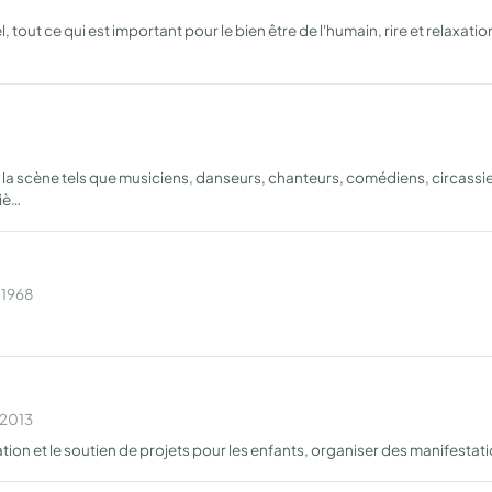
el, tout ce qui est important pour le bien être de l'humain, rire et relaxati
 la scène tels que musiciens, danseurs, chanteurs, comédiens, circassie
iè…
 1968
 2013
tion et le soutien de projets pour les enfants, organiser des manifestat