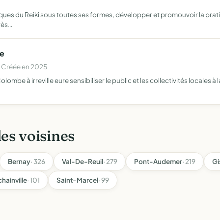
iques du Reiki sous toutes ses formes, développer et promouvoir la pr
rès…
le
 Créée en 2025
lombe à irreville eure sensibiliser le public et les collectivités locales à
les voisines
Bernay
· 326
Val-De-Reuil
· 279
Pont-Audemer
· 219
Gi
hainville
· 101
Saint-Marcel
· 99