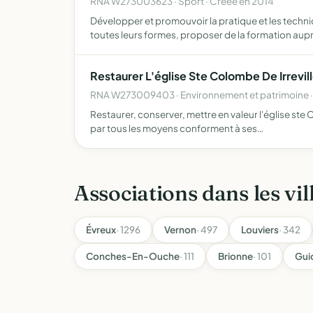
RNA W273003623 · Sport · Créée en 2014
Développer et promouvoir la pratique et les techn
toutes leurs formes, proposer de la formation aup
Restaurer L'église Ste Colombe De Irrevil
RNA W273009403 · Environnement et patrimoine ·
Restaurer, conserver, mettre en valeur l'église ste Co
par tous les moyens conforment à ses…
Associations dans les vil
Évreux
· 1296
Vernon
· 497
Louviers
· 342
Conches-En-Ouche
· 111
Brionne
· 101
Guic