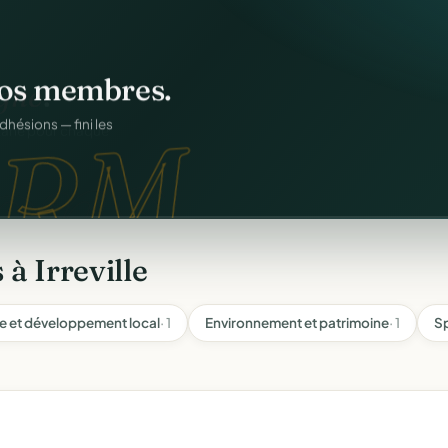
os membres.
RM.
dhésions — fini les
à Irreville
 et développement local
· 1
Environnement et patrimoine
· 1
S