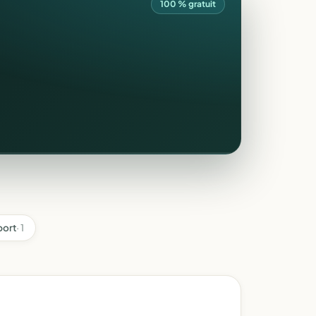
100 % gratuit
port
· 1