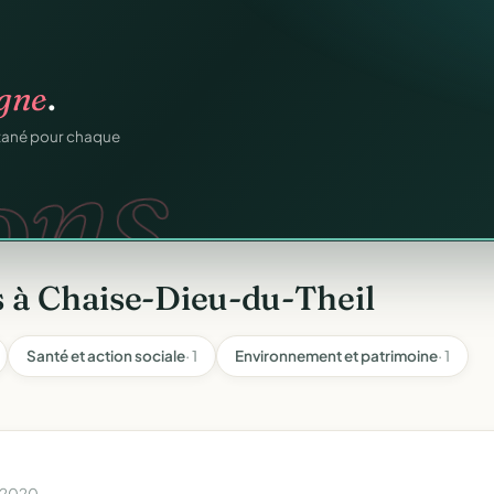
os membres.
igne
.
RM.
dhésions — fini les
ons.
ntané pour chaque
 à Chaise-Dieu-du-Theil
Santé et action sociale
· 1
Environnement et patrimoine
· 1
n 2020