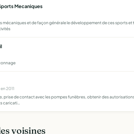
 Sports Mecaniques
s mécaniques et de façon générale le développement de ces sports et 
ivités
l
aconnage
 en 2011
, prise de contact avec les pompes funèbres, obtenir des autorisations 
s caricati…
les voisines