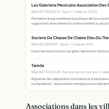
Les Galeriens Mexicains Association Des
RNA W273000674 · Sport · Créée en 2000
Permettre à ses membres la pratique de tous sport
rapportant directement ou indirectement à ces act
Societe De Chasse De Chaise Dieu Du Thei
RNA W273001911 · Sport · Créée en 1954
Favoriser la protection du giber répréssion du br
Tamda
RNA W273002245 · Santé et action sociale · Créée
Rapatrier des dépouilles mortuaires et d'assistance
humanitaires, l'association tamda poursuit des but
Associations dans les vil