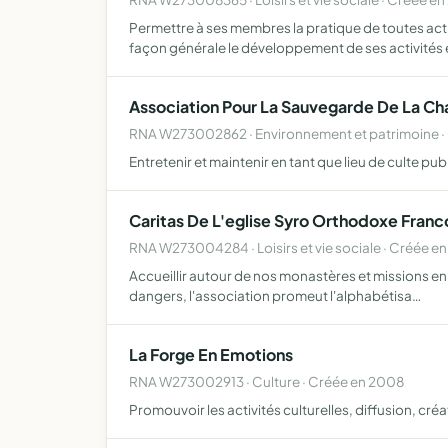
Permettre à ses membres la pratique de toutes activ
façon générale le développement de ses activités
Association Pour La Sauvegarde De La Cha
RNA W273002862 · Environnement et patrimoine · 
Entretenir et maintenir en tant que lieu de culte pub
Caritas De L'eglise Syro Orthodoxe Franc
RNA W273004284 · Loisirs et vie sociale · Créée e
Accueillir autour de nos monastères et missions en 
dangers, l'association promeut l'alphabétisa…
La Forge En Emotions
RNA W273002913 · Culture · Créée en 2008
Promouvoir les activités culturelles, diffusion, cré