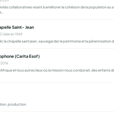
ités collaboratives visant à améliorer la cohésion de la population au s
 e…
pelle Saint- Jean
Créée en 1969
lic la chapelle saint jean, sauvegarder le patrimoine et la pérennisation d
ophone (Carita Esof)
n 2016
Afrique et tous autres lieux où la mission nous conduirait, des enfants d
ation, production