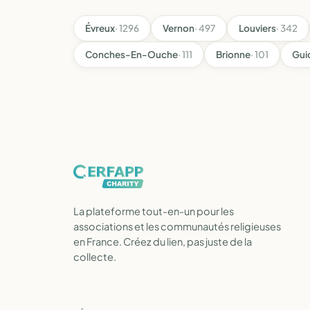
Évreux
· 1296
Vernon
· 497
Louviers
· 342
Conches-En-Ouche
· 111
Brionne
· 101
Guic
La plateforme tout-en-un pour les
associations et les communautés religieuses
en France. Créez du lien, pas juste de la
collecte.