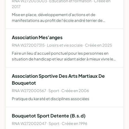
RNA W272003003 · Education et formation · Créée en
2017
Mise en place, développement d'actions et de
manifestations au profit de l'école andré terrier de
bouquetot
Association Mes'anges
RNA W272007315 · Loisirs et vie sociale · Créée en 2025
Faire un lieu d'accueil ponctuel pour les personnes en
situation de handicap et leur aidant aider à mieux vivre leur
handicap en créant de nouveau lien social, un lieu
d'écoute et d'entraide dans une ambiance familiale ma…
Association Sportive Des Arts Martiaux De
Bouquetot
RNA W272000567 · Sport · Créée en 2006
Pratique du karaté et disciplines associées
Bouquetot Sport Detente (B.s.d)
RNA W272002047 · Sport · Créée en 1996