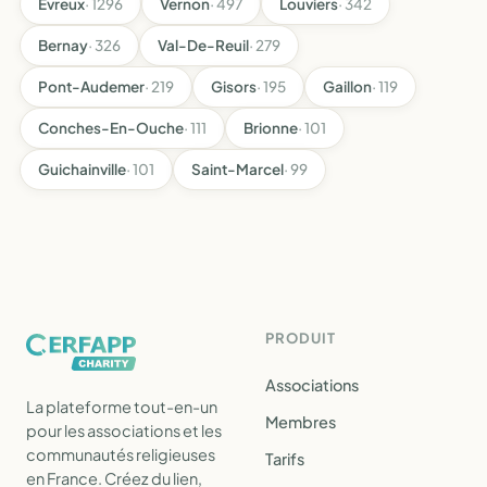
Évreux
· 1296
Vernon
· 497
Louviers
· 342
Bernay
· 326
Val-De-Reuil
· 279
Pont-Audemer
· 219
Gisors
· 195
Gaillon
· 119
Conches-En-Ouche
· 111
Brionne
· 101
Guichainville
· 101
Saint-Marcel
· 99
PRODUIT
Associations
La plateforme tout-en-un
Membres
pour les associations et les
communautés religieuses
Tarifs
en France. Créez du lien,