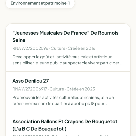
Environnement et patrimoine
· 1
"Jeunesses Musicales De France" De Roumois
Seine
RNA W272002596 · Culture · Créée en 2016
Développer le goût et l'activité musicale et artistique
sensibiliser le jeune public au spectacle vivant participer à
l'ouverture et à la vie de la culture musicale en milieu
scolaire promouvoir les jeunes artistes encour…
Asso Denilou 27
RNA W272006917 · Culture · Créée en 2023
Promouvoir les activités culturelles africaines, afin de
créer une maison de quartier à abobo pk 18 pour
permettre à tous les jeunes de se réunir pour
l'apprentissage d'activités culturelles (percussions,
Association Ballons Et Crayons De Bouquetot
danse, lecture) …
(L'a B C De Bouquetot )