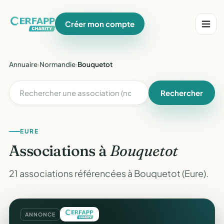
Créer mon compte
Annuaire
›
Normandie
›
Bouquetot
Rechercher
EURE
Associations à
Bouquetot
21 associations référencées à Bouquetot (Eure).
ANNONCE