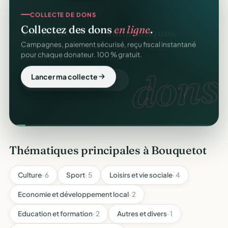
COLLECTE DE DONS
Collectez des dons
en ligne
.
Campagnes, paiement sécurisé, reçu fiscal instantané
pour chaque donateur. 100 % gratuit.
dons.
Lancer ma collecte
Thématiques principales à Bouquetot
Culture
· 6
Sport
· 5
Loisirs et vie sociale
· 4
Economie et développement local
· 2
Education et formation
· 2
Autres et divers
· 1