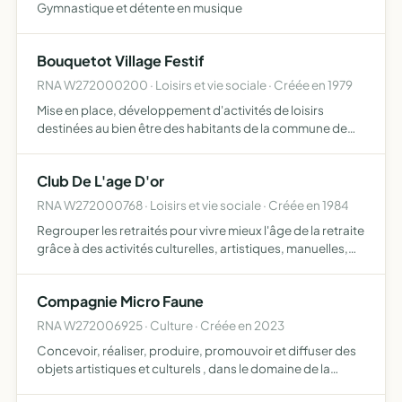
Gymnastique et détente en musique
Bouquetot Village Festif
RNA W272000200 · Loisirs et vie sociale · Créée en 1979
Mise en place, développement d'activités de loisirs
destinées au bien être des habitants de la commune de
bouquetot ainsi que l'organisation de manifestations
dans l'esprit des traditions villageoises tant dans la
Club De L'age D'or
commune…
RNA W272000768 · Loisirs et vie sociale · Créée en 1984
Regrouper les retraités pour vivre mieux l'âge de la retraite
grâce à des activités culturelles, artistiques, manuelles,
récréatives, à la réalisation de service d'entraide,
d'information, d'éducation sanitaire, de survei…
Compagnie Micro Faune
RNA W272006925 · Culture · Créée en 2023
Concevoir, réaliser, produire, promouvoir et diffuser des
objets artistiques et culturels , dans le domaine de la
musique, à travers des valeurs d'équité et d'égalité et à