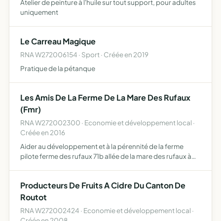
Atelier de peinture à l'huile sur tout support, pour adultes
uniquement
Le Carreau Magique
RNA W272006154 · Sport · Créée en 2019
Pratique de la pétanque
Les Amis De La Ferme De La Mare Des Rufaux
(Fmr)
RNA W272002300 · Economie et développement local ·
Créée en 2016
Aider au développement et à la pérennité de la ferme
pilote ferme des rufaux 71b allée de la mare des rufaux à
bouquetot 27310 mettre en place des projets pilotes et
d'expérimentations de pratiques culturales innovantes e…
Producteurs De Fruits A Cidre Du Canton De
Routot
RNA W272002424 · Economie et développement local ·
Créée en 2008