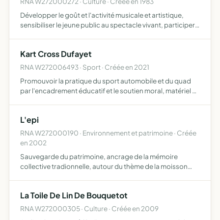
RNA W272000272 · Culture · Créée en 1983
Développer le goût et l'activité musicale et artistique,
sensibiliser le jeune public au spectacle vivant, participer à
l'ouverture et à la vie de la culture musicale en milieu
scolaire, promouvoir les jeunes artistes not…
Kart Cross Dufayet
RNA W272006493 · Sport · Créée en 2021
Promouvoir la pratique du sport automobile et du quad
par l'encadrement éducatif et le soutien moral, matériel et
/ ou financier apporté à des pilotes amateurs
L'epi
RNA W272000190 · Environnement et patrimoine · Créée
en 2002
Sauvegarde du patrimoine, ancrage de la mémoire
collective tradionnelle, autour du thème de la moisson
vulgarisation des efforts d'adaptation du monde agricole
au monde moderne
La Toile De Lin De Bouquetot
RNA W272000305 · Culture · Créée en 2009