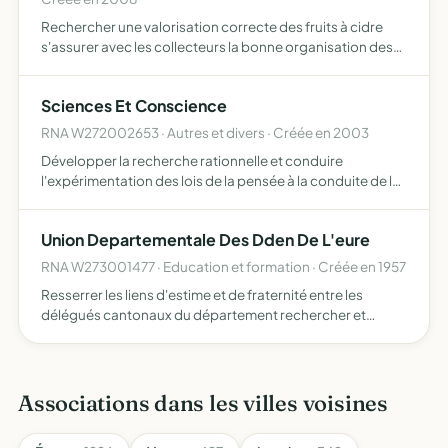
Rechercher une valorisation correcte des fruits à cidre
s'assurer avec les collecteurs la bonne organisation des
livraisons. veiller au renouvellement des plantations et à
l'amélioration du verger participer à la défense …
Sciences Et Conscience
RNA W272002653 · Autres et divers · Créée en 2003
Développer la recherche rationnelle et conduire
l'expérimentation des lois de la pensée à la conduite de la
vie. d'apporter ainsi sa part de contribution à l'évolution
humaine, de diffuser des travaux effectués dans ce se…
Union Departementale Des Dden De L'eure
RNA W273001477 · Education et formation · Créée en 1957
Resserrer les liens d'estime et de fraternité entre les
délégués cantonaux du département rechercher et
appliquer les moyens propres à permettre aux délégués
cantonaux de remplir d'une manière efficace leur rôle
social de…
Associations dans les villes voisines