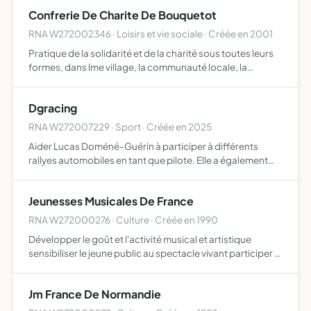
visée de divers publics plus généralement concevo…
Confrerie De Charite De Bouquetot
RNA W272002346 · Loisirs et vie sociale · Créée en 2001
Pratique de la solidarité et de la charité sous toutes leurs
formes, dans lme village, la communauté locale, la
paroisse, le diocèse, à titre individuel ou en lien avec les
structures civiles ou religieuses en place prati…
Dgracing
RNA W272007229 · Sport · Créée en 2025
Aider Lucas Doméné-Guérin à participer à différents
rallyes automobiles en tant que pilote. Elle a également
pour but de développer, de promouvoir et rassembler ses
membres et partenaires autour d'une même passion lors
Jeunesses Musicales De France
de…
RNA W272000276 · Culture · Créée en 1990
Développer le goût et l'activité musical et artistique
sensibiliser le jeune public au spectacle vivant participer à
l'ouverture et à la vie de la culture musicale en milieu
scolaire promouvoir les jeunes artistes notamme…
Jm France De Normandie