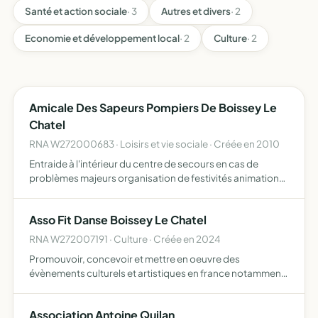
Santé et action sociale
· 3
Autres et divers
· 2
Economie et développement local
· 2
Culture
· 2
Amicale Des Sapeurs Pompiers De Boissey Le
Chatel
RNA W272000683 · Loisirs et vie sociale · Créée en 2010
Entraide à l'intérieur du centre de secours en cas de
problèmes majeurs organisation de festivités animation
et pratique sportive organisation de toute activité de
loisirs ou de plein air subvenir aux frais exceptionnels …
Asso Fit Danse Boissey Le Chatel
RNA W272007191 · Culture · Créée en 2024
Promouvoir, concevoir et mettre en oeuvre des
évènements culturels et artistiques en france notamment
les missions ci-dessous développer la pratique et la
remise en forme du sport santé pratique d'enseignement,
Association Antoine Quilan
prévention…