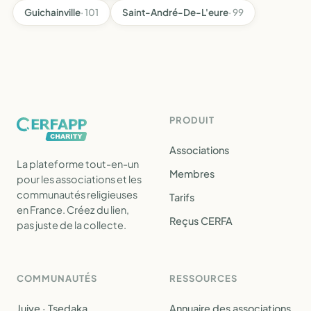
Guichainville
· 101
Saint-André-De-L'eure
· 99
PRODUIT
Associations
La plateforme tout-en-un
Membres
pour les associations et les
communautés religieuses
Tarifs
en France. Créez du lien,
Reçus CERFA
pas juste de la collecte.
COMMUNAUTÉS
RESSOURCES
Juive · Tsedaka
Annuaire des associations