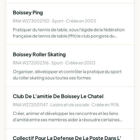
Boissey Ping
RNA W273002150 · Sport · Créée en 2003
Pratiquer du tennis de table, sous l'égide de la fédération
française de tennis de table (fftt) le club pongiste du
roumois pourra également organiser pour ses membres
des loisirs tels que bals, soirées récréatives, sorti…
Boissey Roller Skating
RNA W272002316 · Sport · Créée en 2003
Organiser, développer et contrôler la pratique du sport
du roller skating sous toutes ses formes
Club De L'amitie De Boissey Le Chatel
RNA W272001147 · Loisirs et vie sociale · Créée en 1976
Créer, animer et développer les rencontres et les liens
d'amitié entre ses membres aider à résoudre certaines
difficultés des membres en les informant, les conseillant
et les soutenant participer à l'animation de la vie c…
Collectif Pour La Defense De La Poste Dans L'