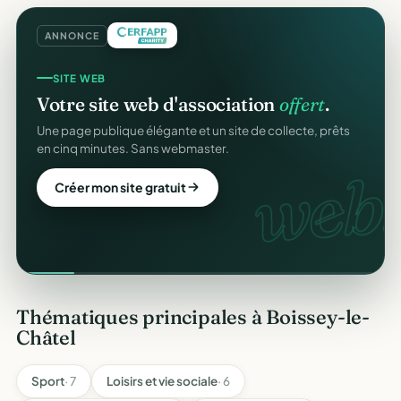
ANNONCE
SITE WEB
Votre site web d'association
offert
.
Une page publique élégante et un site de collecte, prêts
en cinq minutes. Sans webmaster.
web.
Créer mon site gratuit
Thématiques principales à Boissey-le-
Châtel
Sport
· 7
Loisirs et vie sociale
· 6