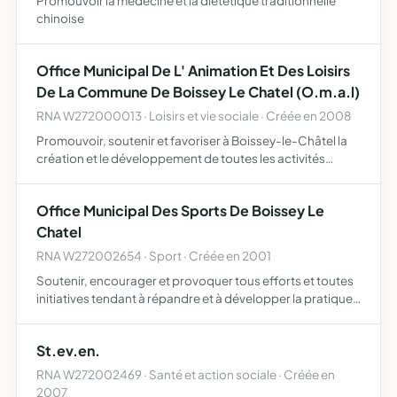
Promouvoir la médecine et la diététique traditionnelle
chinoise
Office Municipal De L' Animation Et Des Loisirs
De La Commune De Boissey Le Chatel (O.m.a.l)
RNA W272000013 · Loisirs et vie sociale · Créée en 2008
Promouvoir, soutenir et favoriser à Boissey-le-Châtel la
création et le développement de toutes les activités
d'ordre social, culturel, de loisirs et d'éducation pour les
jeunes et les adultes ainsi que l'animation de la …
Office Municipal Des Sports De Boissey Le
Chatel
RNA W272002654 · Sport · Créée en 2001
Soutenir, encourager et provoquer tous efforts et toutes
initiatives tendant à répandre et à développer la pratique
de l'éducation physique et des sports et le contrôle
médico-sportif et assurer dans les mêmes domaines un…
St.ev.en.
RNA W272002469 · Santé et action sociale · Créée en
2007