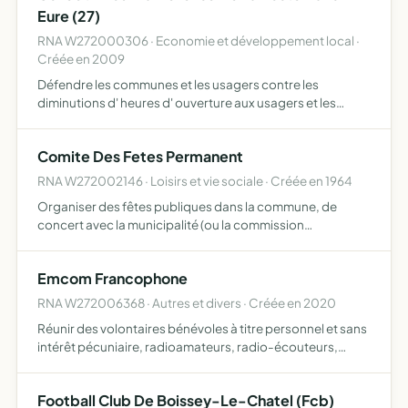
Eure (27)
RNA W272000306 · Economie et développement local ·
Créée en 2009
Défendre les communes et les usagers contre les
diminutions d' heures d' ouverture aux usagers et les
fermetures abusives des guichets ainsi que les différents
disfonctionnements éviter que la poste se désengage au
Comite Des Fetes Permanent
détrim…
RNA W272002146 · Loisirs et vie sociale · Créée en 1964
Organiser des fêtes publiques dans la commune, de
concert avec la municipalité (ou la commission
municipale) afin d'accroître la prospérité du commerce et
de l'animation locale
Emcom Francophone
RNA W272006368 · Autres et divers · Créée en 2020
Réunir des volontaires bénévoles à titre personnel et sans
intérêt pécuniaire, radioamateurs, radio-écouteurs,
pmriste, cbiste, et toute personnes s'intéressant à la
technique de la radiocommunication, à l'entraide, et au…
Football Club De Boissey-Le-Chatel (Fcb)