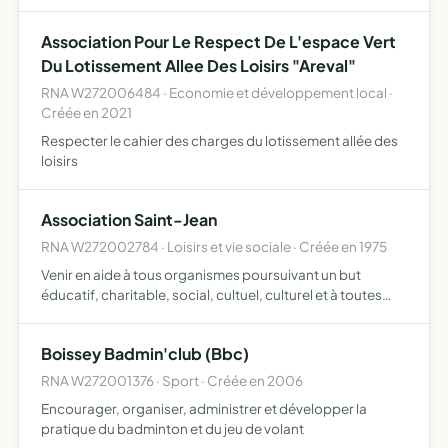
d'assistantes maternelles afin de permettre la prise en
charge de chaque enfant accueilli dans son individualité
Association Pour Le Respect De L'espace Vert
tou…
Du Lotissement Allee Des Loisirs "Areval"
RNA W272006484 · Economie et développement local ·
Créée en 2021
Respecter le cahier des charges du lotissement allée des
loisirs
Association Saint-Jean
RNA W272002784 · Loisirs et vie sociale · Créée en 1975
Venir en aide à tous organismes poursuivant un but
éducatif, charitable, social, cultuel, culturel et à toutes
oeuvres de même caractère.
Boissey Badmin'club (Bbc)
RNA W272001376 · Sport · Créée en 2006
Encourager, organiser, administrer et développer la
pratique du badminton et du jeu de volant