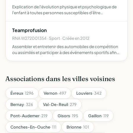
Explication de l'évolution physique et psychologique de
l'enfant à toutes personnes susceptibles d'être
intéressées par ces étapes capitales
Teamprofusion
RNA W272001354 · Sport · Créée en 2012
Assembler et entretenir des automobiles de compétition
ou assimilés et participer à des événements sportifs afin
de promouvoir le sport automobile
Associations dans les villes voisines
Évreux
· 1296
Vernon
· 497
Louviers
· 342
Bernay
· 326
Val-De-Reuil
· 279
Pont-Audemer
· 219
Gisors
· 195
Gaillon
· 119
Conches-En-Ouche
· 111
Brionne
· 101