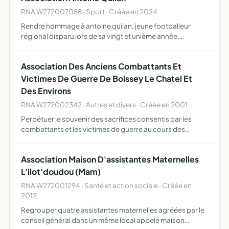
RNA W272007058 · Sport · Créée en 2024
Rendre hommage à antoine quilan, jeune footballeur
régional disparu lors de sa vingt et unième année,
notamment par l'organisation annuelle d'un tournoi de
football les bénéfices réalisés lors de cette manifestation
Association Des Anciens Combattants Et
seron…
Victimes De Guerre De Boissey Le Chatel Et
Des Environs
RNA W272002342 · Autres et divers · Créée en 2001
Perpétuer le souvenir des sacrifices consentis par les
combattants et les victimes de guerre au cours des
différents conflits et opérations extérieures auxquel ont
participé ou participeront les armées françaises créer et…
Association Maison D'assistantes Maternelles
L'ilot'doudou (Mam)
RNA W272001294 · Santé et action sociale · Créée en
2012
Regrouper quatre assistantes maternelles agréées par le
conseil général dans un même local appelé maison