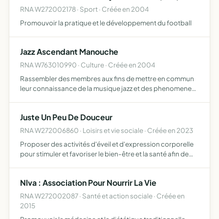
RNA W272002178 · Sport · Créée en 2004
Promouvoir la pratique et le développement du football
Jazz Ascendant Manouche
RNA W763010990 · Culture · Créée en 2004
Rassembler des membres aux fins de mettre en commun
leur connaissance de la musique jazz et des phenomenes
sociaux cultyurels afferents a ses origines et son evolution
notamment s'agissant de l'influence des echanges avec…
Juste Un Peu De Douceur
RNA W272006860 · Loisirs et vie sociale · Créée en 2023
Proposer des activités d'éveil et d'expression corporelle
pour stimuler et favoriser le bien-être et la santé afin de
vivre en harmonie avec soi-même, avec les autres et avec
son environnement
Nlva : Association Pour Nourrir La Vie
RNA W272002087 · Santé et action sociale · Créée en
2015