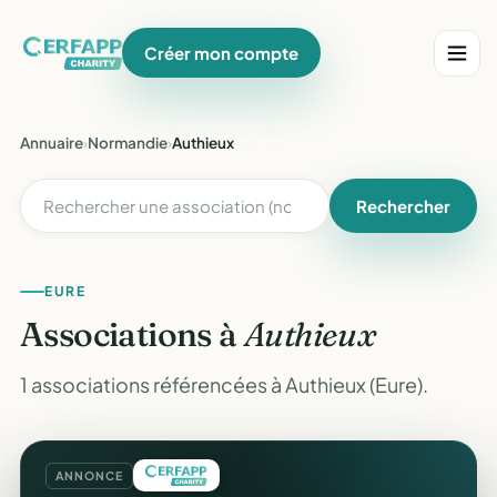
Créer mon compte
Annuaire
›
Normandie
›
Authieux
Rechercher
EURE
Associations à
Authieux
1 associations référencées à Authieux (Eure).
ANNONCE