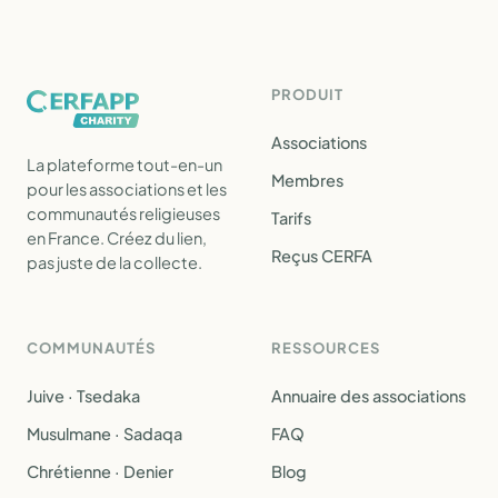
PRODUIT
Associations
La plateforme tout-en-un
Membres
pour les associations et les
communautés religieuses
Tarifs
en France. Créez du lien,
Reçus CERFA
pas juste de la collecte.
COMMUNAUTÉS
RESSOURCES
Juive · Tsedaka
Annuaire des associations
Musulmane · Sadaqa
FAQ
Chrétienne · Denier
Blog