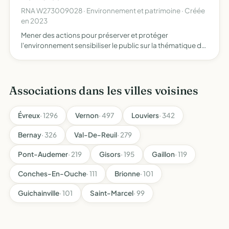
RNA W273009028 · Environnement et patrimoine · Créée
en 2023
Mener des actions pour préserver et protéger
l'environnement sensibiliser le public sur la thématique de
l'écologie
Associations dans les villes voisines
Évreux
· 1296
Vernon
· 497
Louviers
· 342
Bernay
· 326
Val-De-Reuil
· 279
Pont-Audemer
· 219
Gisors
· 195
Gaillon
· 119
Conches-En-Ouche
· 111
Brionne
· 101
Guichainville
· 101
Saint-Marcel
· 99