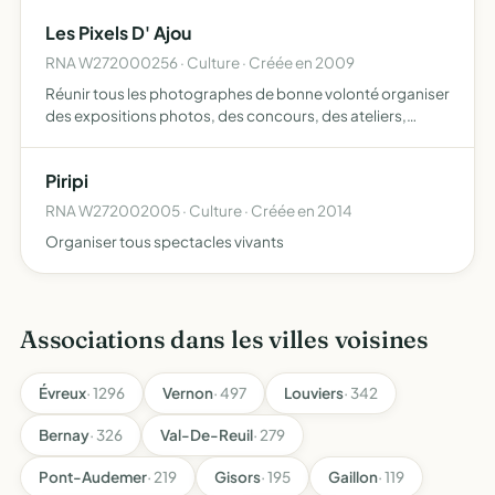
Les Pixels D' Ajou
RNA W272000256 · Culture · Créée en 2009
Réunir tous les photographes de bonne volonté organiser
des expositions photos, des concours, des ateliers,
(formation, initiation à la photographie, etc) des sorties à
des fins de prises de vues, etc ventes de photograph…
Piripi
RNA W272002005 · Culture · Créée en 2014
Organiser tous spectacles vivants
Associations dans les villes voisines
Évreux
· 1296
Vernon
· 497
Louviers
· 342
Bernay
· 326
Val-De-Reuil
· 279
Pont-Audemer
· 219
Gisors
· 195
Gaillon
· 119