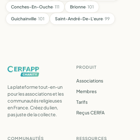
Conches-En-Ouche
· 111
Brionne
· 101
Guichainville
· 101
Saint-André-De-L'eure
· 99
PRODUIT
Associations
La plateforme tout-en-un
Membres
pour les associations et les
communautés religieuses
Tarifs
en France. Créez du lien,
Reçus CERFA
pas juste de la collecte.
COMMUNAUTÉS
RESSOURCES