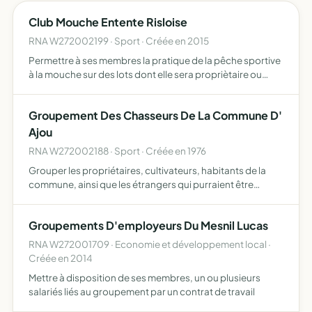
Club Mouche Entente Risloise
RNA W272002199 · Sport · Créée en 2015
Permettre à ses membres la pratique de la pêche sportive
à la mouche sur des lots dont elle sera propriètaire ou
locataire, ou sur des lots mis gracieusement à sa
disposition par les propriètaires riverains faire du monta…
Groupement Des Chasseurs De La Commune D'
Ajou
RNA W272002188 · Sport · Créée en 1976
Grouper les propriétaires, cultivateurs, habitants de la
commune, ainsi que les étrangers qui purraient être
admis, en vue de l'organisation de la chasse, de la
propriété et des récoltes
Groupements D'employeurs Du Mesnil Lucas
RNA W272001709 · Economie et développement local ·
Créée en 2014
Mettre à disposition de ses membres, un ou plusieurs
salariés liés au groupement par un contrat de travail