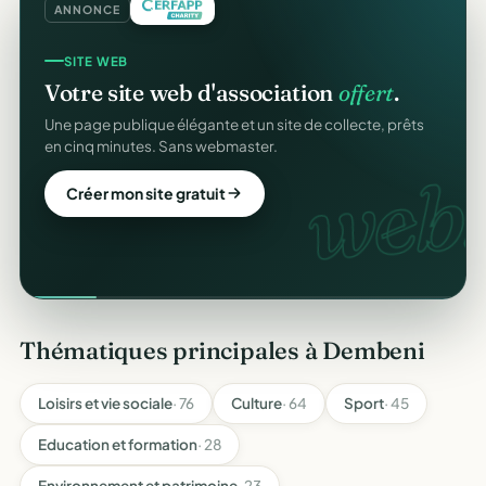
ANNONCE
SITE WEB
Votre site web d'association
offert
.
Une page publique élégante et un site de collecte, prêts
en cinq minutes. Sans webmaster.
web.
Créer mon site gratuit
Thématiques principales à Dembeni
Loisirs et vie sociale
· 76
Culture
· 64
Sport
· 45
Education et formation
· 28
Environnement et patrimoine
· 23