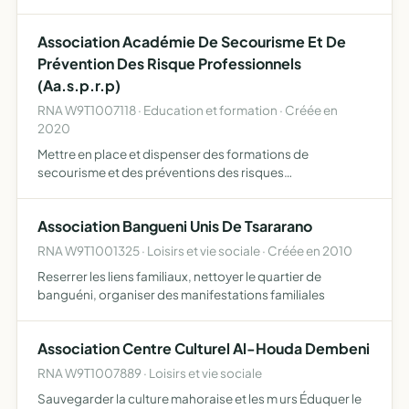
notre village pour sensibiliser les jeunes pour lutter contre
la délinquance, promouvoir la culture mahoraise et…
Association Académie De Secourisme Et De
Prévention Des Risque Professionnels
(Aa.s.p.r.p)
RNA W9T1007118 · Education et formation · Créée en
2020
Mettre en place et dispenser des formations de
secourisme et des préventions des risques
professionnels à Mayotte dans tous les départements de
France, l'océan indien ainsi que dans notre région
Association Bangueni Unis De Tsararano
RNA W9T1001325 · Loisirs et vie sociale · Créée en 2010
Reserrer les liens familiaux, nettoyer le quartier de
banguéni, organiser des manifestations familiales
Association Centre Culturel Al-Houda Dembeni
RNA W9T1007889 · Loisirs et vie sociale
Sauvegarder la culture mahoraise et les m urs Éduquer le