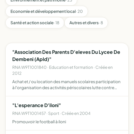
Economie et développement local
· 20
Santé et action sociale
· 18
Autres et divers
· 8
"Association Des Parents D'eleves Du Lycee De
Dembeni (Apld)"
RNA W9T1001840 · Education et formation · Créée en
2012
Achat et / ou location des manuels scolaires participation
à l'organisation des activités périscolaires lutte contre
l'incivilité promotion d'une éducation citoyenne et des
valeurs de l'école laïque
"L'esperance D'iloni"
RNA W9T1001457 · Sport · Créée en 2004
Promouvoir le football à iloni