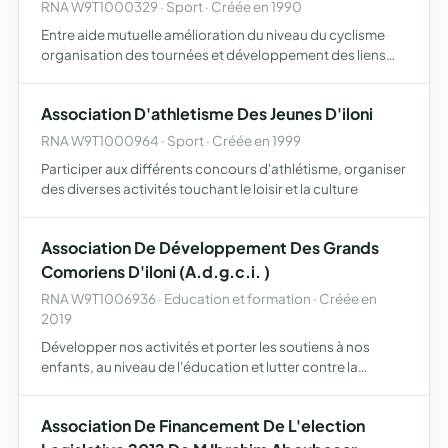
RNA W9T1000329 · Sport · Créée en 1990
Entre aide mutuelle amélioration du niveau du cyclisme
organisation des tournées et développement des liens
d'amitiés entre les sports
Association D'athletisme Des Jeunes D'iloni
RNA W9T1000964 · Sport · Créée en 1999
Participer aux différents concours d'athlétisme, organiser
des diverses activités touchant le loisir et la culture
Association De Développement Des Grands
Comoriens D'iloni (A.d.g.c.i. )
RNA W9T1006936 · Education et formation · Créée en
2019
Développer nos activités et porter les soutiens à nos
enfants, au niveau de l'éducation et lutter contre la
délinquance envisager le développement de la
communauté villageoise et réconcilier l'amitié des jeunes
Association De Financement De L'election
et le spor…