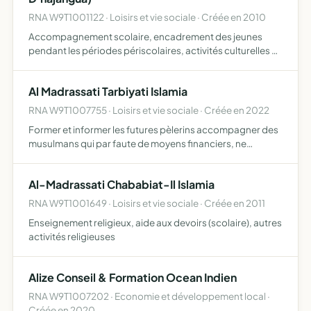
RNA W9T1001122 · Loisirs et vie sociale · Créée en 2010
Accompagnement scolaire, encadrement des jeunes
pendant les périodes périscolaires, activités culturelles et
sportives, sorties organisées
Al Madrassati Tarbiyati Islamia
RNA W9T1007755 · Loisirs et vie sociale · Créée en 2022
Former et informer les futures pèlerins accompagner des
musulmans qui par faute de moyens financiers, ne
peuvent accomplie le pèlerinage soutenir les personnes
démunies et les familles isolées (femmes veuves avec
Al-Madrassati Chababiat-Il Islamia
enfants …
RNA W9T1001649 · Loisirs et vie sociale · Créée en 2011
Enseignement religieux, aide aux devoirs (scolaire), autres
activités religieuses
Alize Conseil & Formation Ocean Indien
RNA W9T1007202 · Economie et développement local ·
Créée en 2020