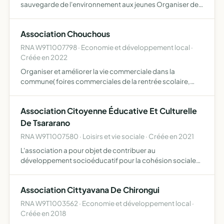
sauvegarde de l'environnement aux jeunes Organiser des
événements culturel Éduquer le civisme et le tolérance aux
jeunes Collaborer avec des associations luttant co…
Association Chouchous
RNA W9T1007798 · Economie et développement local ·
Créée en 2022
Organiser et améliorer la vie commerciale dans la
commune( foires commerciales de la rentrée scolaire,
foire ramadan et autres activités)
Association Citoyenne Éducative Et Culturelle
De Tsararano
RNA W9T1007580 · Loisirs et vie sociale · Créée en 2021
L'association a pour objet de contribuer au
développement socioéducatif pour la cohésion sociale
entre les différentes générations et le bon vivre ensemble
l'association se veut être un lieu de partage, de solidarité,
Association Cittyavana De Chirongui
d'e…
RNA W9T1003562 · Economie et développement local ·
Créée en 2018