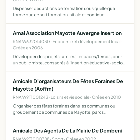
Dispenser des actions de formation sous quelle que
forme que ce soit formation initiale et continue,
apprentissage, compte personnel de formation, etc
accompagner les personnes au travers de toutes actions
Amai Association Mayotte Auvergne Insertion
favorisant leur…
RNA W632014030 · Economie et développement local ·
Créée en 2006
Développer des projets-ateliers-espaces/temps, pour
un public mixte, consacrés à l'insertion éducative-socio
professionnelle-culturelle permettant de mettre en avant
les départements d'outre-mer (Mayotte-Réunion) et
Amicale D'organisateurs De Fêtes Foraines De
celui…
Mayotte (Aoffm)
RNA W9T1001243 · Loisirs et vie sociale · Créée en 2010
Organiser des fêtes foraines dans les communes ou
groupement de communes de Mayotte, parcs
d'attraction et plus généralement, l'organisation
d'activités festives
Amicale Des Agents De La Mairie De Dembeni
RNA W9T1000388 · Sport · Créée en 2009