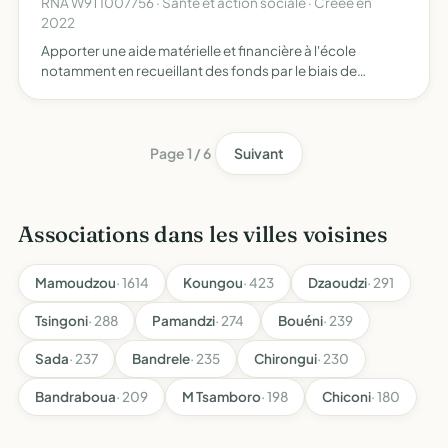
RNA W9T1007756 · Santé et action sociale · Créée en
2022
Apporter une aide matérielle et financière à l'école
notamment en recueillant des fonds par le biais de
diverses actions animer la communauté de parents afin
de créer du lien entre les divers acteurs de la sphère
scolaire…
Page 1 / 6
Suivant
Associations dans les villes voisines
Mamoudzou
· 1614
Koungou
· 423
Dzaoudzi
· 291
Tsingoni
· 288
Pamandzi
· 274
Bouéni
· 239
Sada
· 237
Bandrele
· 235
Chirongui
· 230
Bandraboua
· 209
M Tsamboro
· 198
Chiconi
· 180