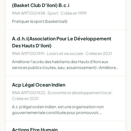
(Basket Club D'iloni) B.c.i
RNA W9T1001458 · Sport · Créée en 1999
Pratiquer le sport (basket ball)
A.d.h.i(Association Pour Le Développement
Des Hauts D'iloni)
RNA W9T1007491 · Loisirs et vie sociale · Créée en 2021
Améliorer l'accès des habitants des Hauts d'Iloni aux
services publics (routes, eau, assainissement) -Améliorer
la qualité de vie des habitants des hauts d'Iloni -
Promouvoir et favoriser toutes initiatives permettant de r…
Acp Légal Ocean Indien
RNA W9T1007422 · Economie et développement local ·
Créée en 2021
A.c.p légal océan indien, est une organisation non
gouvernementale constituée pour promouvoir,
cordonner et développer, le projet intitulé, amélioration
du climat des affaires dans l'océan indien ,en favorisant
Actions Etre Humain
une plus é…