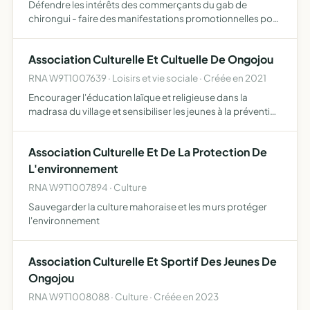
Défendre les intérêts des commerçants du gab de
chirongui - faire des manifestations promotionnelles pour
attirer les clients - organisation des foires commerciales -
nettoyages du site pour la propreté de tous
Association Culturelle Et Cultuelle De Ongojou
RNA W9T1007639 · Loisirs et vie sociale · Créée en 2021
Encourager l'éducation laïque et religieuse dans la
madrasa du village et sensibiliser les jeunes à la prévention
de la délinquance et du radicalisme religieux encadrer les
jeunes du village par des cours de soutien scola…
Association Culturelle Et De La Protection De
L'environnement
RNA W9T1007894 · Culture
Sauvegarder la culture mahoraise et les m urs protéger
l'environnement
Association Culturelle Et Sportif Des Jeunes De
Ongojou
RNA W9T1008088 · Culture · Créée en 2023