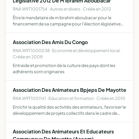
Legislative 2012 De M Ibrahim Aboubacar
RNA W9T1001754 · Autres et divers · Créée en 2012
Être le mandataire de m ibrahim aboubacar pour le
financement de sa campagne pour l'élection législative
prévue en 2012 dans la circonscription n 2 de mayotte
Association Des Amis Du Congo
RNA W9T1000038 · Economie et développement local ·
Créée en 2008
Entraide et promotion de la culture des pays dont les
adhérents sont originaires
Association Des Animateurs Bpjeps De Mayotte
RNA W9T1001141 · Education et formation · Créée en 2010
Enrichir la qualité des activités des animateurs, favoriser le
développement de projets collectifs dans le cadre de
l'éducation populaire, créer des échanges inter-activités
autour de l'animation entre animateur, particip…
Association Des Animateurs Et Educateurs
Communaux De Mayotte (Aaecm)