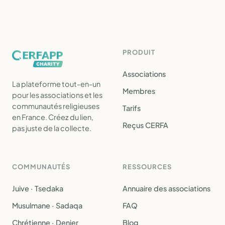
PRODUIT
Associations
La plateforme tout-en-un
Membres
pour les associations et les
communautés religieuses
Tarifs
en France. Créez du lien,
Reçus CERFA
pas juste de la collecte.
COMMUNAUTÉS
RESSOURCES
Juive · Tsedaka
Annuaire des associations
Musulmane · Sadaqa
FAQ
Chrétienne · Denier
Blog