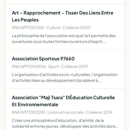
Art - Rapprochement - Tisser Des Liens Entre
Les Peuples
RNA W9T1007261 · Culture · Créée en 2020
La philosophie de l'association est que l'art permette des
ouvertures sous toutes formes ouverture d'esprit,
ouverture à l'autre, ouvrir à une reconnaissance
interculturelle, ouvrir des possibilités d'espaces
Association Sportous 97660
d'exposition…
RNA W9T1006906 · Sport · Créée en 2019
L'organisation d'activités socio-culturelles, l'organisation
d'activités liées au développement durable et à
l'environnement, l'organisation d'actions de solidarité et
de bienveillance
Association "Maji Tsara" DÉducation Culturelle
Et Environnementale
RNA W9T1002283 · Loisirs et vie sociale · Créée en 2014
Créer une atmosphère d'éducation, d'amitié, de la
solidarité entre les jeunes, développer des activités dans