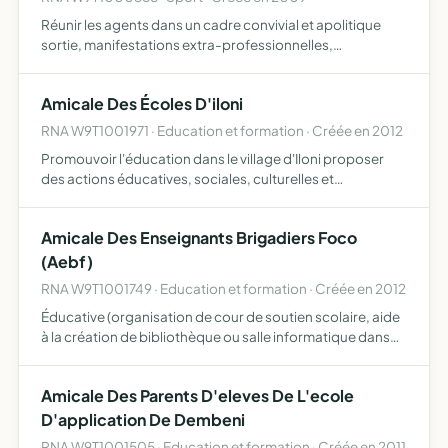
Réunir les agents dans un cadre convivial et apolitique
sortie, manifestations extra-professionnelles,
encouragement divers, sportif
Amicale Des Écoles D'iloni
RNA W9T1001971 · Education et formation · Créée en 2012
Promouvoir l'éducation dans le village d'Iloni proposer
des actions éducatives, sociales, culturelles et
environnementales
Amicale Des Enseignants Brigadiers Foco
(Aebf)
RNA W9T1001749 · Education et formation · Créée en 2012
Éducative (organisation de cour de soutien scolaire, aide
à la création de bibliothèque ou salle informatique dans
les écoles de Mayotte, coopération éducative dans la
région), formative (demander des formations spécifiqu…
Amicale Des Parents D'eleves De L'ecole
D'application De Dembeni
RNA W9T1001505 · Education et formation · Créée en 2011