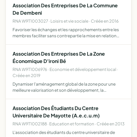
Association Des Entreprises De La Commune
De Dembeni
RNA W9T1003027 · Loisirs et vie sociale · Créée en 2016
Favoriser les échanges et les rapprochements entre les
membres faciliter sans contrepartie la mise en relation
d'affaires être un relais entre les entreprises et les
collectivités publiques
Association Des Entreprises De La Zone
Économique D'ironi Bé
RNA W9T1006976 · Economie et développement local ·
Créée en 2019
Dynamiser l'aménagement global de la zone pour une
meilleure valorisation et son développement, la
promotion et la défense des intérêts des entreprises et du
développement économique dans la zone d'activité
Association Des Étudiants Du Centre
concilier le d…
Universitaire De Mayotte (A.e.c.u.m)
RNA W9T1002188 · Education et formation · Créée en 2013
L'association des étudiants du centre universitaire de