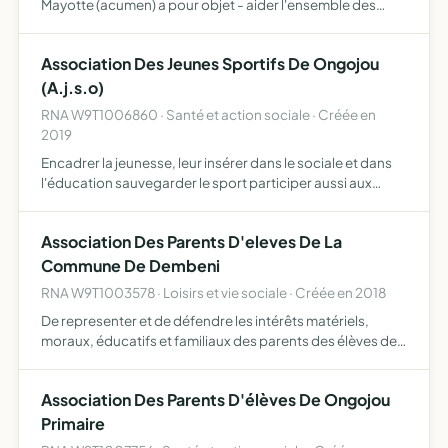
Mayotte (acumen) a pour objet - aider l'ensemble des
étudiants et jeunes de Mayotte à défendre leurs intérêts
afin de mieux réussir leurs études et/ou leurs insertion…
Association Des Jeunes Sportifs De Ongojou
(A.j.s.o)
RNA W9T1006860 · Santé et action sociale · Créée en
2019
Encadrer la jeunesse, leur insérer dans le sociale et dans
l'éducation sauvegarder le sport participer aussi aux
activités environnementales lutte contre la délinquance
dans notre village
Association Des Parents D'eleves De La
Commune De Dembeni
RNA W9T1003578 · Loisirs et vie sociale · Créée en 2018
De representer et de défendre les intérêts matériels,
moraux, éducatifs et familiaux des parents des élèves de
la commune de dembéni devant les diverses instances
locales - d'assurer une liaison permanente entre les
Association Des Parents D'élèves De Ongojou
paren…
Primaire