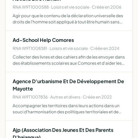
RNA W9T1000588 · Loisirs et vie sociale · Créée en 2006
Agir pour que le contenu de la déclaration universelle des
droits de l'homme soit appliqué à tout être humain sans
distinction aucune tout faire solidairement en sorte que
tout être humain puisse avoir au moins les 3 beso…
Ad-School Help Comores
RNA W9T1008381 · Loisirs et vie sociale · Créée en 2024
Collecter des livres et des cahiers afin de les envoyer dans
des établissements scolaires aux Comores et d'aider les
élèves et les étudiants comoriens
Agence D'urbanisme Et De Développement De
Mayotte
RNA W9T1007836 · Autres et divers · Créée en 2022
Accompagner les territoires dans leurs actions dans un
souci d'harmonisation des politiques territoriales et de
cohérence des projets de ses membres Un centre
interdisciplinaire de ressources, d'études, de recherches,
Ajp (Association Des Jeunes Et Des Parents
de …
D'hajangua)