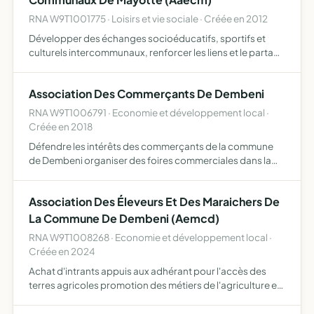
RNA W9T1001775 · Loisirs et vie sociale · Créée en 2012
Développer des échanges socioéducatifs, sportifs et
culturels intercommunaux, renforcer les liens et le partage
d'expériences entre les animateurs et éducateurs,
initiation et l'insertion des jeunes aux métiers d'animateu…
Association Des Commerçants De Dembeni
RNA W9T1006791 · Economie et développement local ·
Créée en 2018
Défendre les intérêts des commerçants de la commune
de Dembeni organiser des foires commerciales dans la
commune de Dembeni organiser des manifestations
commerciales
Association Des Éleveurs Et Des Maraichers De
La Commune De Dembeni (Aemcd)
RNA W9T1008268 · Economie et développement local ·
Créée en 2024
Achat d'intrants appuis aux adhérant pour l'accès des
terres agricoles promotion des métiers de l'agriculture et
de l'environnement agricole diffusion aux adhérents de
techniques agroécologiques, de gestion des sols et la…