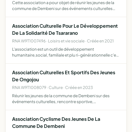
Cette association a pour objet de réunir les jeunes de la
commune de Dembeni sur des événements culturelles
rencontre sportive environnementaux des rencontres
sociaux et éducatifs et autres dans le but de renforcer la
Association Culturelle Pour Le Développement
coh…
De La Solidarité De Tsararano
RNA W9T1007496 · Loisirs et vie sociale · Créée en 2021
L'association est un outil de développement
humanitaire,social, familiale et plu ri-générationnelle c'est
un lieu d intervention sociale concertées et novatrices elle
favorise l'animation de la sociale et humanitaire, par…
Association Culturelles Et Sportifs Des Jeunes
De Ongojou
RNA W9T1008079 · Culture · Créée en 2023
Réunir les jeunes de la commune de Dembeni sur des
événements culturelles, rencontre sportive,
environnementaux, des rencontres sociaux et éducatifs,
et autres dans le but de renforcer la cohésion sociale, le
Association Cyclisme Des Jeunes De La
vivre ensemb…
Commune De Dembeni