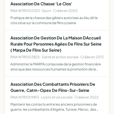
Association De Chasse 'Le Clos'
RNA W781002353 · Sport · Créée en 2002
Pratique de la chasse des gibiers autorises au lieu dit le
clos situe sur la commune de flins s/seine
Association De Gestion De La Maison DAccueil
Rurale Pour Personnes Agées De Flins Sur Seine
( Marpa De Flins Sur Seine)
RNA W781003825 · Santé et action sociale · Créée en 2013
Administrer le MARPA composée de la gestion financière
ainsi que des ressources humaines la promotion de la
MARPA la mise en oeuvre de tout ce qui pourra contribuer
au bien être des personnes âgées résidents en son sein l…
Association Des Combattants Prisoniers De
Guerre, Catm-Opex De Flins-Sur-Seine
RNA W781009813 · Loisirs et vie sociale · Créée en 2022
Maintenir les contacts entre les anciens prisonniers de
guerre, les combattants d'Algérie, Tunisie, Maroc, des