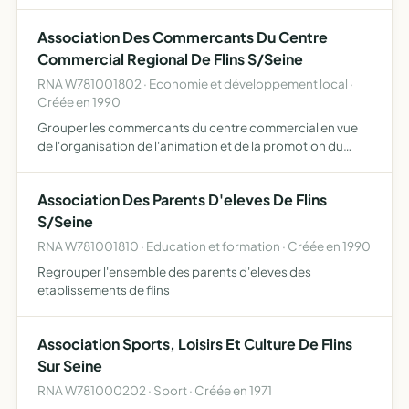
théâtres d'opérations extérieures, des missions
extérieures et leurs veuves et ses autres adhérents de
Association Des Commercants Du Centre
toutes …
Commercial Regional De Flins S/Seine
RNA W781001802 · Economie et développement local ·
Créée en 1990
Grouper les commercants du centre commercial en vue
de l'organisation de l'animation et de la promotion du
centre. defense des interets generaux et en particuliers
de ses membres
Association Des Parents D'eleves De Flins
S/Seine
RNA W781001810 · Education et formation · Créée en 1990
Regrouper l'ensemble des parents d'eleves des
etablissements de flins
Association Sports, Loisirs Et Culture De Flins
Sur Seine
RNA W781000202 · Sport · Créée en 1971