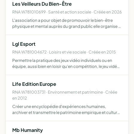
Les Veilleurs Du Bien-Être
RNA W781010699 · Santé et action sociale · Créée en 2026
L'association a pour objet de promouvoir le bien-être
physique et mental auprès du grand public elle organise à
cet effet des événements, ateliers, conférences et
rencontres autour de pratiques telles que la relaxation, l…
Lgl Esport
RNA W781004672 · Loisirs et vie sociale · Créée en 2015
Permettre la pratique des jeux vidéo individuels ou en
équipe, aussi bien en loisir qu'en compétition, le jeu vidéo
en général sur internet ou en réseau local organiser des
compétitions à dotations online ou offline, sur …
Life Edition Europe
RNA W781003731 · Environnement et patrimoine · Créée
en 2012
Créer une encyclopédie d'expériences humaines,
archiver et transmettre le patrimoine empirique et culturel
des êtres humains pour les générations futures, rendre la
rédaction de biographies accessible à tous, participer à…
Mb Humanity