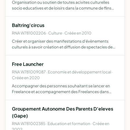
Organisation ou soutien de toutes acivites culturelles
socio educatives et de loisirs dans la commune de flins
s/seine
Baltring'circus
RNA W781002206 · Culture · Créée en 2010
Créer et organiser des manifestations d'évènements
culturels à savoir création et diffusion de spectacles de
cirque musique et théâtre auprès de différents publics
organisation de concerts et tout autre évènement
Free Launcher
culturel…
RNA W781009087 · Economie et développement local ·
Créée en 2020
Accompagner des personnes souhaitant se lancer en
Freelance et accompagnement des Freelances dans
leurs démarches
Groupement Autonome Des Parents D'eleves
(Gape)
RNA W781002385 · Education et formation · Créée en
2002