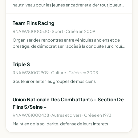
haut niveau pour les jeunes encadrer et aider tout joueur
de tennis dans sa quête d'excellence apporter une
assistance logistique et financière afin de permettre…
Team Flins Racing
RNA W781000530 · Sport · Créée en 2009
Organiser des rencontres entre véhicules anciens et de
prestige, de démocratiser l'accès à la conduite sur circuit
en limitant les frais inhérents à cette activité, d'organiser
un ou plusieurs stages de conduite
Triple S
RNA W781002909 · Culture · Créée en 2003
Soutenir orienter les groupes de musiciens
Union Nationale Des Combattants - Section De
Flins S/Seine -
RNA W781000438 · Autres et divers · Créée en 1973
Maintien de la solidarite. defense de leurs interets