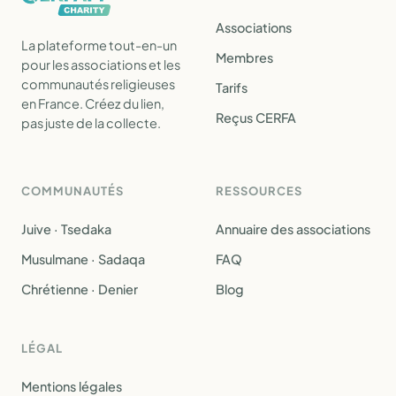
Associations
La plateforme tout-en-un
Membres
pour les associations et les
communautés religieuses
Tarifs
en France. Créez du lien,
Reçus CERFA
pas juste de la collecte.
COMMUNAUTÉS
RESSOURCES
Juive · Tsedaka
Annuaire des associations
Musulmane · Sadaqa
FAQ
Chrétienne · Denier
Blog
LÉGAL
Mentions légales