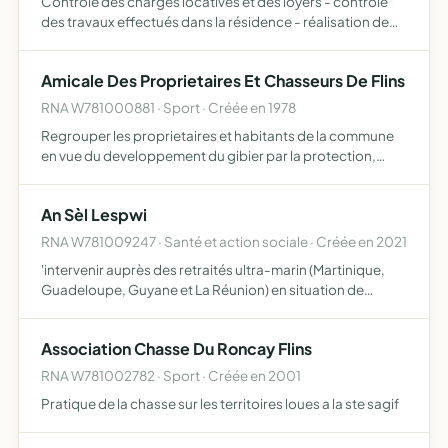
Contrôle des charges locatives et des loyers - contrôle
des travaux effectués dans la résidence - réalisation de
travaux d'entretien, de réparation ou d'embellissement -
information des locataires - possibilité de s'affil…
Amicale Des Proprietaires Et Chasseurs De Flins
RNA W781000881 · Sport · Créée en 1978
Regrouper les proprietaires et habitants de la commune
en vue du developpement du gibier par la protection,
repeuplement, elevage, destruction des nuisibles,
repression du braconnage et exploitation rationelle de la
An Sèl Lespwi
chass…
RNA W781009247 · Santé et action sociale · Créée en 2021
'intervenir auprès des retraités ultra-marin (Martinique,
Guadeloupe, Guyane et La Réunion) en situation de
précarité c'est-à-dire avec une retraite inférieure à 800
en leur complétant leurs revenus Dans ces départements
Association Chasse Du Roncay Flins
…
RNA W781002782 · Sport · Créée en 2001
Pratique de la chasse sur les territoires loues a la ste sagif