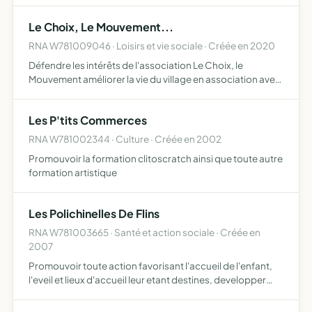
bord d'une Renault 4L
Le Choix, Le Mouvement...
RNA W781009046 · Loisirs et vie sociale · Créée en 2020
Défendre les intérêts de l'association Le Choix, le
Mouvement améliorer la vie du village en association avec
la municipalité organiser différents types d'évènements
(fêtes de quartiers, brocantes, marchés, feux d'artific…
Les P'tits Commerces
RNA W781002344 · Culture · Créée en 2002
Promouvoir la formation clitoscratch ainsi que toute autre
formation artistique
Les Polichinelles De Flins
RNA W781003665 · Santé et action sociale · Créée en
2007
Promouvoir toute action favorisant l'accueil de l'enfant,
l'eveil et lieux d'accueil leur etant destines, developper
toute activite concourant a ce but, avec le soutien, la
collaboration des parents et des assistantes mat…