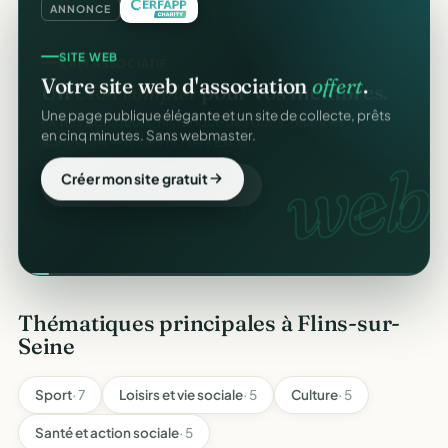
ANNONCE
SITE WEB
Votre site web d'association
offert
.
Une page publique élégante et un site de collecte, prêts
en cinq minutes. Sans webmaster.
web.
Créer mon site gratuit
Thématiques principales à Flins-sur-
Seine
Sport
· 7
Loisirs et vie sociale
· 5
Culture
· 5
Santé et action sociale
· 5