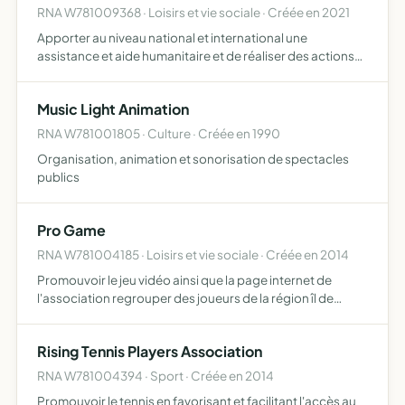
RNA W781009368 · Loisirs et vie sociale · Créée en 2021
Apporter au niveau national et international une
assistance et aide humanitaire et de réaliser des actions
de solidarités et de bienfaisance auprès de populations
vulnérables du fait d'une oppression politique, ethnique,
Music Light Animation
…
RNA W781001805 · Culture · Créée en 1990
Organisation, animation et sonorisation de spectacles
publics
Pro Game
RNA W781004185 · Loisirs et vie sociale · Créée en 2014
Promouvoir le jeu vidéo ainsi que la page internet de
l'association regrouper des joueurs de la région îl de
france et de france organiser des lan de niveau régional,
national et international de jeux en réseau mettre en …
Rising Tennis Players Association
RNA W781004394 · Sport · Créée en 2014
Promouvoir le tennis en favorisant et facilitant l'accès au