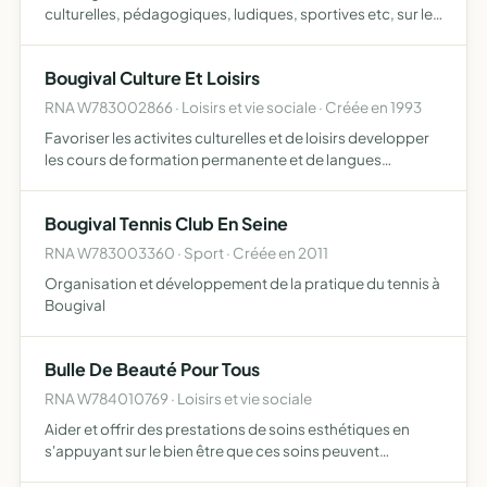
culturelles, pédagogiques, ludiques, sportives etc, sur le
territoire de la commune de Bougival, e, harmonie avec les
différents partenaires locaux (autres associations, p…
Bougival Culture Et Loisirs
RNA W783002866 · Loisirs et vie sociale · Créée en 1993
Favoriser les activites culturelles et de loisirs developper
les cours de formation permanente et de langues
encourager le developpement culturel sous toutes ses
formes
Bougival Tennis Club En Seine
RNA W783003360 · Sport · Créée en 2011
Organisation et développement de la pratique du tennis à
Bougival
Bulle De Beauté Pour Tous
RNA W784010769 · Loisirs et vie sociale
Aider et offrir des prestations de soins esthétiques en
s'appuyant sur le bien être que ces soins peuvent
apporter aux personnes en situation de vulnérabilité