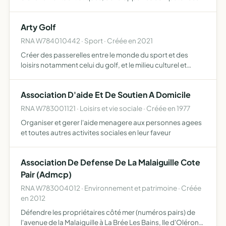
et favoriser la collaboration entre les diverses disciplines
des arts et du spectacle
Arty Golf
RNA W784010442 · Sport · Créée en 2021
Créer des passerelles entre le monde du sport et des
loisirs notamment celui du golf, et le milieu culturel et
artistique, les arts visuels principalement, afin de
renforcer l'offre culturelle dans les régions éloignées d…
Association D'aide Et De Soutien A Domicile
RNA W783001121 · Loisirs et vie sociale · Créée en 1977
Organiser et gerer l'aide menagere aux personnes agees
et toutes autres activites sociales en leur faveur
Association De Defense De La Malaiguille Cote
Pair (Admcp)
RNA W783004012 · Environnement et patrimoine · Créée
en 2012
Défendre les propriétaires côté mer (numéros pairs) de
l'avenue de la Malaiguille à La Brée Les Bains, Ile d'Oléron