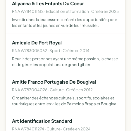
Aliyanna & Les Enfants Du Coeur
RNA W784011612 · Education et formation · Créée en 2025
Investir dans la jeunesse en créant des opportunités pour
les enfants et les jeunes en vue de leur réussite
personnelle , scolaire et professionnelle de promouvoir
l'égalité des chances pour que chaque enfant,
Amicale De Port Royal
indépendamm…
RNA W783005062 · Sport · Créée en 2014
Réunir des personnes ayant une même passion, la chasse
et de gérer les populations de grand gibier
Amitie Franco Portugaise De Bougival
RNA W783004026 · Culture · Créée en 2012
Organiser des échanges culturels, sportifs, scolaires et
touristiques entre les villes de Palmeida Braga et Bougival
Art Identification Standard
RNA W784011274 · Culture · Créée en 2024