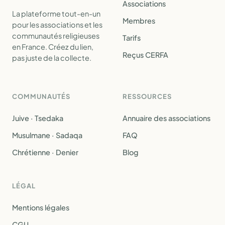
Associations
La plateforme tout-en-un
Membres
pour les associations et les
communautés religieuses
Tarifs
en France. Créez du lien,
Reçus CERFA
pas juste de la collecte.
COMMUNAUTÉS
RESSOURCES
Juive · Tsedaka
Annuaire des associations
Musulmane · Sadaqa
FAQ
Chrétienne · Denier
Blog
LÉGAL
Mentions légales
CGU