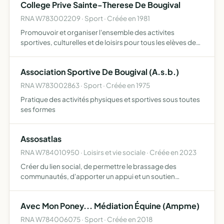
College Prive Sainte-Therese De Bougival
RNA W783002209 · Sport · Créée en 1981
Promouvoir et organiser l'ensemble des activites
sportives, culturelles et de loisirs pour tous les elèves de
l'etablissement
Association Sportive De Bougival (A.s.b.)
RNA W783002863 · Sport · Créée en 1975
Pratique des activités physiques et sportives sous toutes
ses formes
Assosatlas
RNA W784010950 · Loisirs et vie sociale · Créée en 2023
Créer du lien social, de permettre le brassage des
communautés, d'apporter un appui et un soutien
physique, moral, financier aux plus démunis, de
contribuer au développement de nouvelles initiatives, et
Avec Mon Poney... Médiation Équine (Ampme)
de donner la possi…
RNA W784006075 · Sport · Créée en 2018