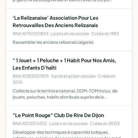
enseignant et de les représenter auprès de toute instance
officielle.....
'La Relizanaise' Association Pour Les
Retrouvailles Des Anciens Relizanais
RNA W792001843 · Loisirs et vie sociale · Créée en 1983
Rassembler les anciens relizanais (algerie)
" 1 Jouet + 1 Peluche + 1 Habit Pour Nos Amis,
Les Enfants D'haïti
RNA W783001909 · Santé et action sociale · Créée en
2010
Collecte sur le territoire national, DOM-TOM inclus, de
jouets, peluches, habits distribués auprès de la
population haïtienne en République d'Haïti
"Le Point Rouge" Club De Rire De Dijon
RNA W212014012 · Loisirs et vie sociale · Créée en 2003
Développer des techniques à capacités ludiques,