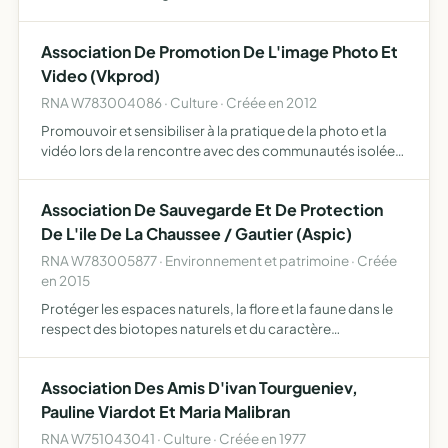
en Charente Maritime, ainsi que tout propriétaire côtier
ayant les mêmes préoccupations, désirant protége…
Association De Promotion De L'image Photo Et
Video (Vkprod)
RNA W783004086 · Culture · Créée en 2012
Promouvoir et sensibiliser à la pratique de la photo et la
vidéo lors de la rencontre avec des communautés isolées
durant des voyages à l'étranger l'objectif étant de mettre
en valeur les modes de vies parfois oubliés du …
Association De Sauvegarde Et De Protection
De L'ile De La Chaussee / Gautier (Aspic)
RNA W783005877 · Environnement et patrimoine · Créée
en 2015
Protéger les espaces naturels, la flore et la faune dans le
respect des biotopes naturels et du caractère
exceptionnel de l'ile de la Chaussée/Gautier située sur le
territoire de la commune de Bougival assurer la sauvegar…
Association Des Amis D'ivan Tourgueniev,
Pauline Viardot Et Maria Malibran
RNA W751043041 · Culture · Créée en 1977