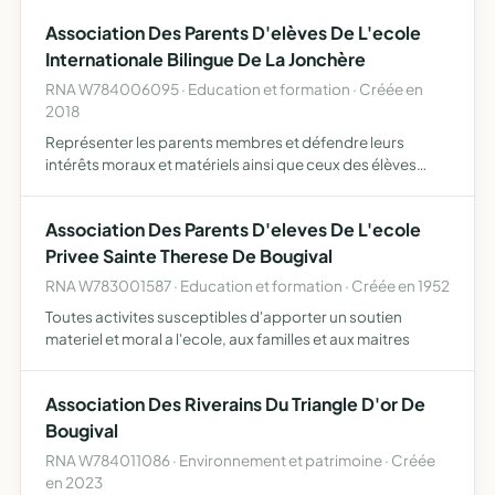
habitants, l'entraide et la solidarité organisa…
Association Des Parents D'elèves De L'ecole
Internationale Bilingue De La Jonchère
RNA W784006095 · Education et formation · Créée en
2018
Représenter les parents membres et défendre leurs
intérêts moraux et matériels ainsi que ceux des élèves
inscrits à l école internationale bilingue de la jonchère
Association Des Parents D'eleves De L'ecole
Privee Sainte Therese De Bougival
RNA W783001587 · Education et formation · Créée en 1952
Toutes activites susceptibles d'apporter un soutien
materiel et moral a l'ecole, aux familles et aux maitres
Association Des Riverains Du Triangle D'or De
Bougival
RNA W784011086 · Environnement et patrimoine · Créée
en 2023