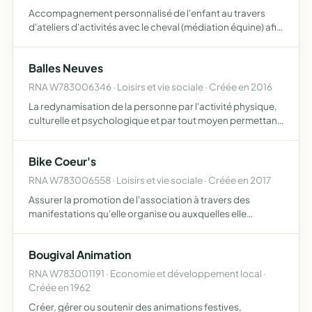
Accompagnement personnalisé de l'enfant au travers
d'ateliers d'activités avec le cheval (médiation équine) afin
de stimuler les fonctions mentales, émotionnelles et
motrices des enfants en difficultés ou en situation de …
Balles Neuves
RNA W783006346 · Loisirs et vie sociale · Créée en 2016
La redynamisation de la personne par l'activité physique,
culturelle et psychologique et par tout moyen permettant
l'épanouissement de l'individu la promotion, la
conception et la réalisation d'opérations de formation
Bike Coeur's
pro…
RNA W783006558 · Loisirs et vie sociale · Créée en 2017
Assurer la promotion de l'association à travers des
manifestations qu'elle organise ou auxquelles elle
participe, mettre en oeuvre des actions caritatives,
participer à des actions caritatives de toutes natures
Bougival Animation
concernant…
RNA W783001191 · Economie et développement local ·
Créée en 1962
Créer, gérer ou soutenir des animations festives,