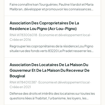
Faire connaître Ivan Tourguéniev, Pauline Viardot et Maria
Malibran, développer et promouvoir les connaissances
sur les personnes et sur leurs uvres ainsi que sur leur
époque, au moyen notamment d'un musée, de
Association Des Coproprietaires De La
collections…
Residence Lou Pigno (Acr Lou-Pigno)
RNA W783006018 · Economie et développement local ·
Créée en 2016
Regrouper les copropriétaires de la résidence Lou Pigno
située rue des fonds verts 83220 Le Pradet resserrer les
liens entre propriétaires témoignant d'un intérêt
particulier pour le site de Lou Pigno fournir à ses membre…
Association Des Locataires De La Maison Du
Gouverneur Et De La Maison Du Receveur De
Bougival
RNA W784010387 · Economie et développement local ·
Créée en 2021
Défense des droits et intérêts des locataires sur toutes les
questions liées à l'habitat, l'urbanisme, les loyers, les
charges locatives etc amélioration du cadre de vie des