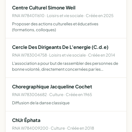
sociale comme la perte d'emploi, en situation de rue, aux
Centre Culturel Simone Weil
pers…
RNA W784011610 · Loisirs et vie sociale · Créée en 2025
Proposer des actions culturelles et éducatives
(formations, colloques)
Cercle Des Dirigeants De L'energie (C.d.e)
RNA W783004758 · Loisirs et vie sociale · Créée en 2014
L'association a pour but de rassembler des personnes de
bonne volonté, directement concernées par les
évolutions de la filière énergie et désireuses de se réunir
pour contribuer à l'évolution de cette dernière dans le
Choregraphique Jacqueline Cochet
res…
RNA W783006682 · Culture · Créée en 1965
Diffusion de la danse classique
ChUr Éphata
RNA W784009200 · Culture · Créée en 2018