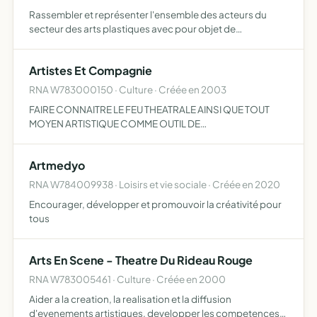
Rassembler et représenter l'ensemble des acteurs du
secteur des arts plastiques avec pour objet de
développer un standard universel permettant l'attribution
d'un identifiant unique pour chaque oeuvre d'art, dont le
Artistes Et Compagnie
but es…
RNA W783000150 · Culture · Créée en 2003
FAIRE CONNAITRE LE FEU THEATRALE AINSI QUE TOUT
MOYEN ARTISTIQUE COMME OUTIL DE
DEVELOPPEMENT...
Artmedyo
RNA W784009938 · Loisirs et vie sociale · Créée en 2020
Encourager, développer et promouvoir la créativité pour
tous
Arts En Scene - Theatre Du Rideau Rouge
RNA W783005461 · Culture · Créée en 2000
Aider a la creation, la realisation et la diffusion
d'evenements artistiques, developper les competences