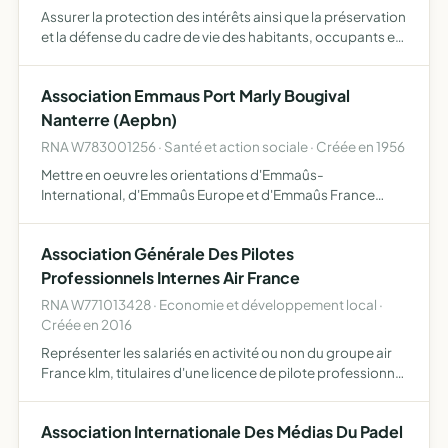
Assurer la protection des intérêts ainsi que la préservation
et la défense du cadre de vie des habitants, occupants et
riverains de la Colline des Impressionnistes de la
commune de Bougival, notamment aux abords de la zon…
Association Emmaus Port Marly Bougival
Nanterre (Aepbn)
RNA W783001256 · Santé et action sociale · Créée en 1956
Mettre en oeuvre les orientations d'Emmaûs-
International, d'Emmaûs Europe et d'Emmaûs France
dans l'esprit du Manifeste Universel d'Emmaûs. Elle
développe des actions de solidarité partagées dans le
Association Générale Des Pilotes
but de lutter contre l…
Professionnels Internes Air France
RNA W771013428 · Economie et développement local ·
Créée en 2016
Représenter les salariés en activité ou non du groupe air
France klm, titulaires d'une licence de pilote professionnel
avion, sans emploi de pilote au sein du groupe, en vue
d'une présentation de ses membres à toutes séle…
Association Internationale Des Médias Du Padel