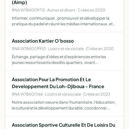
(Aimp)
RNA W784009712 · Autres et divers · Créée en 2020
Informer, communiquer , promouvoir et développer la
pratique du padel et réunir les médias internationaux, et
tous objets similaires, connexes ou complémentaires ou
susceptibles d'en favoriser la réalisation ou le dévelop…
Association Kartier O'bosso
RNA W784009910 · Loisirs et vie sociale · Créée en 2020
Échange, partage d'idées et d'expériences entre les
jeunes ressortissants desdits quartiers, vivant
actuellement en France et à Bougival, mais aussi de toutes
les personnes qui jusqu'à nos jours y demeurent mettre en
Association Pour La Promotion Et Le
plac…
Developpement Du Loh-Djiboua - France
RNA W784011166 · Loisirs et vie sociale · Créée en 2023
Notre association oeuvre dans l'humanitaire, l'éducation,
le culturel et le développement durable, coordonner
toutes les actions de développement durable pour l'essor
économique, social, culturel et touristique des peuple…
Association Sportive Culturelle Et De Loisirs Du