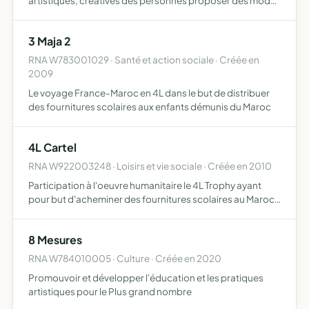
artistiques, créatives des personnes proposer des modes
d'enseignements théoriques, pratiques et approches
diverses telles que yoga du rire, expression corporelle,
3 Maja 2
émotionne…
RNA W783001029 · Santé et action sociale · Créée en
2009
Le voyage France-Maroc en 4L dans le but de distribuer
des fournitures scolaires aux enfants démunis du Maroc
4L Cartel
RNA W922003248 · Loisirs et vie sociale · Créée en 2010
Participation à l'oeuvre humanitaire le 4L Trophy ayant
pour but d'acheminer des fournitures scolaires au Maroc
les fournitures seront distribuées sur place par
l'association Les enfants du désert
8 Mesures
RNA W784010005 · Culture · Créée en 2020
Promouvoir et développer l'éducation et les pratiques
artistiques pour le Plus grand nombre