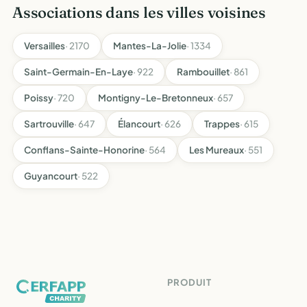
Associations dans les villes voisines
Versailles
· 2170
Mantes-La-Jolie
· 1334
Saint-Germain-En-Laye
· 922
Rambouillet
· 861
Poissy
· 720
Montigny-Le-Bretonneux
· 657
Sartrouville
· 647
Élancourt
· 626
Trappes
· 615
Conflans-Sainte-Honorine
· 564
Les Mureaux
· 551
Guyancourt
· 522
PRODUIT