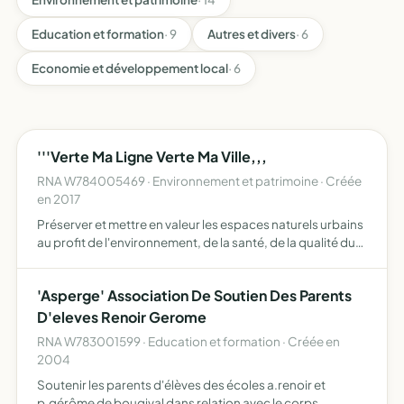
Education et formation
· 9
Autres et divers
· 6
Economie et développement local
· 6
'''Verte Ma Ligne Verte Ma Ville,,,
RNA W784005469 · Environnement et patrimoine · Créée
en 2017
Préserver et mettre en valeur les espaces naturels urbains
au profit de l'environnement, de la santé, de la qualité du
paysage, et de la biodiversité, à l'échelon du quartier
(espaces verts publics, jardins, accotements, …
'Asperge' Association De Soutien Des Parents
D'eleves Renoir Gerome
RNA W783001599 · Education et formation · Créée en
2004
Soutenir les parents d'élèves des écoles a.renoir et
p.gérôme de bougival dans relation avec le corps