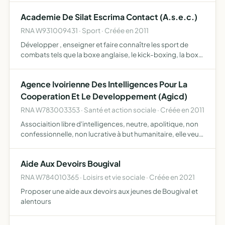
Academie De Silat Escrima Contact (A.s.e.c.)
RNA W931009431 · Sport · Créée en 2011
Développer , enseigner et faire connaître les sport de
combats tels que la boxe anglaise, le kick-boxing, la boxe
thailandaise et toute discipline similaire, les arts martiaux
en particulier le silat escrima contact, la s…
Agence Ivoirienne Des Intelligences Pour La
Cooperation Et Le Developpement (Agicd)
RNA W783003353 · Santé et action sociale · Créée en 2011
Associaition libre d'intelligences, neutre, apolitique, non
confessionnelle, non lucrative à but humanitaire, elle veut
contribuer efficacement au développement en
proposant et en participant à la réalisation d'objectifs …
Aide Aux Devoirs Bougival
RNA W784010365 · Loisirs et vie sociale · Créée en 2021
Proposer une aide aux devoirs aux jeunes de Bougival et
alentours