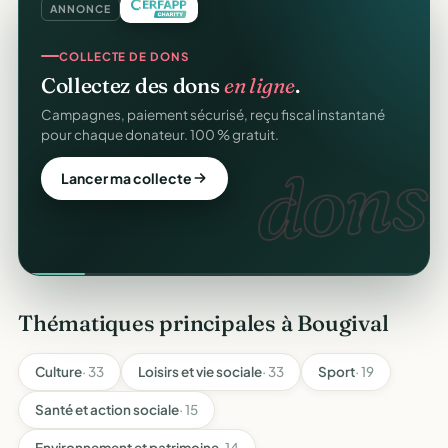
ANNONCE
COLLECTE DE DONS
Collectez des dons
en ligne
.
Campagnes, paiement sécurisé, reçu fiscal instantané
pour chaque donateur. 100 % gratuit.
dons.
Lancer ma collecte
Thématiques principales à Bougival
Culture
· 33
Loisirs et vie sociale
· 33
Sport
· 19
Santé et action sociale
· 15
Environnement et patrimoine
· 14