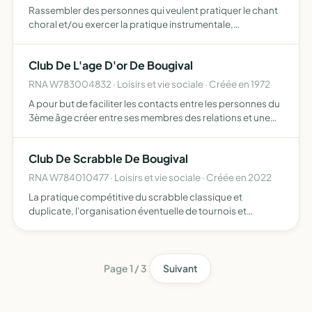
Rassembler des personnes qui veulent pratiquer le chant
choral et/ou exercer la pratique instrumentale,
notamment dans le domaine de la musique sacrée, sous
toutes ses formes et le promouvoir auprès du public
Club De L'age D'or De Bougival
RNA W783004832 · Loisirs et vie sociale · Créée en 1972
A pour but de faciliter les contacts entre les personnes du
3ème âge créer entre ses membres des relations et une
assistance mutuelle organiser des activités susceptibles
d'intéresser tous ses adhérents
Club De Scrabble De Bougival
RNA W784010477 · Loisirs et vie sociale · Créée en 2022
La pratique compétitive du scrabble classique et
duplicate, l'organisation éventuelle de tournois et
d'événements liés au scrabble (tournoi de scrabble avec
inscription payante et buvette, exhibitions, activités
économiqu…
Page 1 / 3
Suivant