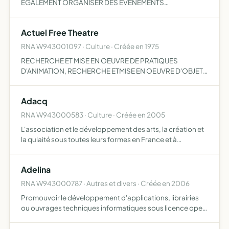
EGALEMENT ORGANISER DES EVENEMENTS
DIVERSITANTS POUR LES ETUDIANTS
Actuel Free Theatre
RNA W943001097 · Culture · Créée en 1975
RECHERCHE ET MISE EN OEUVRE DE PRATIQUES
D'ANIMATION, RECHERCHE ETMISE EN OEUVRE D'OBJETS
FAVORISANT L'EXPRESSION DES PERSONNES ET DES
GROUPES AUSSI BIEN DANS LE DOMAINE THEATRAL QUE
Adacq
GRAPHIQUE, PLASTIQUE, CINEMATOGRAPHIQU…
RNA W943000583 · Culture · Créée en 2005
L'association et le développement des arts, la création et
la qulaité sous toutes leurs formes en France et à
l'étranger. Elle pourra mettre à la disposition des
créateurs des méthodes ou des matériels qu'elle aura
Adelina
acquis…
RNA W943000787 · Autres et divers · Créée en 2006
Promouvoir le développement d'applications, librairies
ou ouvrages techniques informatiques sous licence open
source (code source public). Mettre à disposition du
grand public des projets informatiques dans divers