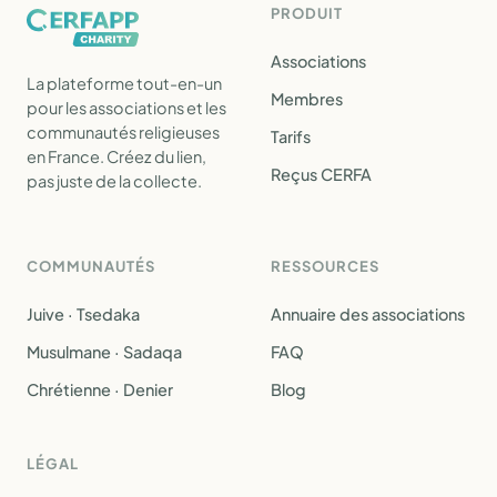
PRODUIT
Associations
La plateforme tout-en-un
Membres
pour les associations et les
communautés religieuses
Tarifs
en France. Créez du lien,
Reçus CERFA
pas juste de la collecte.
COMMUNAUTÉS
RESSOURCES
Juive · Tsedaka
Annuaire des associations
Musulmane · Sadaqa
FAQ
Chrétienne · Denier
Blog
LÉGAL