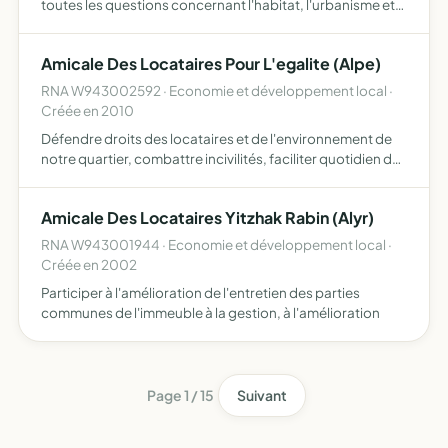
toutes les questions concernant l'habitat, l'urbanisme et
la consommation, défense du foyer, sécurité de la famille,
santé publique, prix des loyers et prestations, éq…
Amicale Des Locataires Pour L'egalite (Alpe)
RNA W943002592 · Economie et développement local ·
Créée en 2010
Défendre droits des locataires et de l'environnement de
notre quartier, combattre incivilités, faciliter quotidien des
habitants pour mieux vivre ensemble créer lien social par
rencontres et dialogue convivial entre commu…
Amicale Des Locataires Yitzhak Rabin (Alyr)
RNA W943001944 · Economie et développement local ·
Créée en 2002
Participer à l'amélioration de l'entretien des parties
communes de l'immeuble à la gestion, à l'amélioration
Page 1 / 15
Suivant