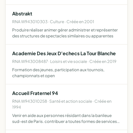
recuperation a base d'enlevement gratuit et travaux
d'amelioration.
Abstrakt
RNA W943010303 · Culture · Créée en 2001
Produire réaliser animer gérer administrer et représenter
des structures de spectacles similaires ou apparentes
Academie Des Jeux D'echecs La Tour Blanche
RNA W943008487 · Loisirs et vie sociale · Créée en 2019
Formation des jeunes, participation aux tournois,
championnats et open
Accueil Fraternel 94
RNA W943010258 · Santé et action sociale · Créée en
1994
Venir en aide aux personnes résidant dans la banlieue
sud-est de Paris. contribuer a toutes formes de services
pouvant les aider et les assister dans leurs difficultés