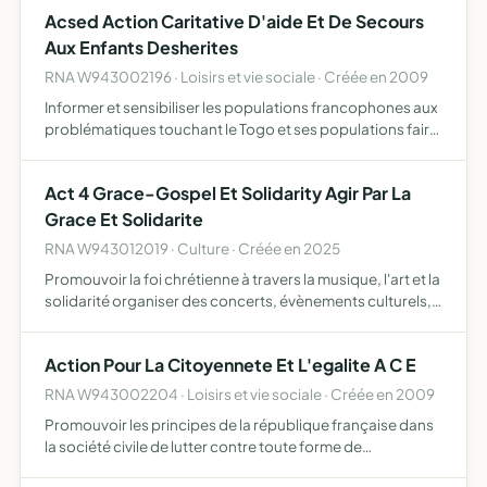
sociales et morales dans un esprit d'écoute chrétienn…
Acsed Action Caritative D'aide Et De Secours
Aux Enfants Desherites
RNA W943002196 · Loisirs et vie sociale · Créée en 2009
Informer et sensibiliser les populations francophones aux
problématiques touchant le Togo et ses populations faire
connaître ACSED et ses actions en faveur de l'enfance
déshéritée au Togo promouvoir, soutenir l'associatio…
Act 4 Grace-Gospel Et Solidarity Agir Par La
Grace Et Solidarite
RNA W943012019 · Culture · Créée en 2025
Promouvoir la foi chrétienne à travers la musique, l'art et la
solidarité organiser des concerts, évènements culturels,
et activités artistiques à but non lucratif mobiliser des
ressources pour soutenir les personnes dému…
Action Pour La Citoyennete Et L'egalite A C E
RNA W943002204 · Loisirs et vie sociale · Créée en 2009
Promouvoir les principes de la république française dans
la société civile de lutter contre toute forme de
discrimination dans la société à tous les niveaux d'oeuvrer