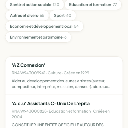
Santé et action sociale
· 120
Education et formation
· 77
Autres et divers
· 65
Sport
· 60
Economie et développement local
· 54
Environnement et patrimoine
· 6
'A Z Connexion'
RNA W943009941 · Culture · Créée en 1999
Aider au developpement des jeunes artistes (auteur,
compositeur, interprète, musicien, danseur). aide aux
creations de spectacles et assurer leur promotion.
decouverte de nouveaux talents et orientation vers une
'A.c.u' Assistants C-Unix De L'epita
demarche …
RNA W943000828 · Education et formation · Créée en
2004
CONSTITUER UNE ENTITE OFFICIELLE AUTOUR DES