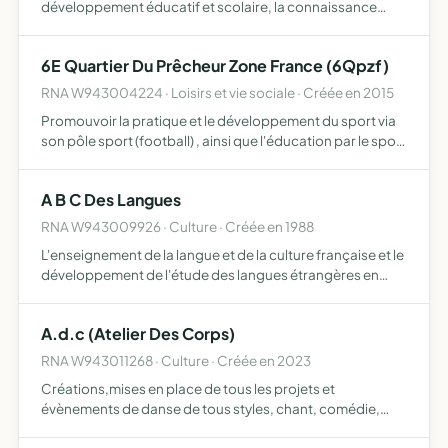
développement éducatif et scolaire, la connaissance
mutuelle des cultures, de l'environnement et du cadre de
vie en développant des échanges et des actions à
6E Quartier Du Prêcheur Zone France (6Qpzf)
caractè…
RNA W943004224 · Loisirs et vie sociale · Créée en 2015
Promouvoir la pratique et le développement du sport via
son pôle sport (football) , ainsi que l'éducation par le sport
organisation de toutes natures afin de répondre à l'objet
social et financier pour la pratique sportif…
A B C Des Langues
RNA W943009926 · Culture · Créée en 1988
L'enseignement de la langue et de la culture française et le
développement de l'étude des langues étrangères en
France.
A.d.c (Atelier Des Corps)
RNA W943011268 · Culture · Créée en 2023
Créations,mises en place de tous les projets et
évènements de danse de tous styles, chant, comédie,
concerts chrégraphies, stages, workshops, ateliers,