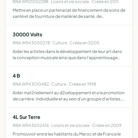
RNA W921002288 · Loisirs et vie sociale · Créée en 2011
Mettre en place un partenariat de financement de soins de
santé et de fourniture de matériel de santé, de
médicaments, afin d'assurer un mécénat, d'entraide et de
solidarité pour faciliter l'accès aux soins de santé de qu…
30000 Volts
RNA W943000278 · Culture · Créée en 2005
Aider les artistes dans le développement de leur art dans
la conception musicale ainsi que dans l'apprentissage
des techniques liées à leur passion. Développer une
scène musicale. Informer et accompagner les artistes ou
4 B
s…
RNA W943010482 · Culture · Créée en 1998
Aider mat2riellement au d2veloppement et a la promotion
de carrière, individuelle et au sein d'un groupe d'artistes,
des quatre musiciens
4L Sur Terre
RNA W943002416 · Loisirs et vie sociale · Créée en 2009
Promouvoir entre les habitants du Maroc et de France le