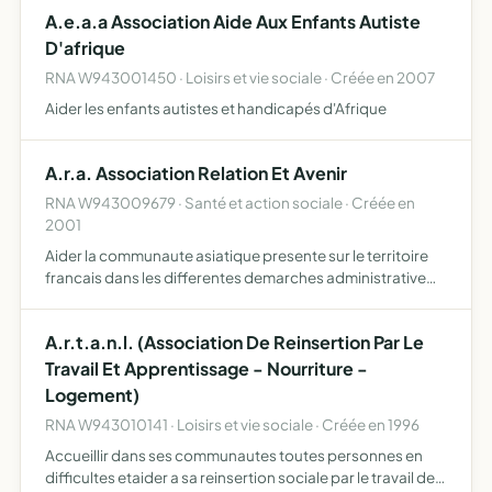
ateliers de cirque, acrobaties, spectacles de tous genres,
A.e.a.a Association Aide Aux Enfants Autiste
festivals,…
D'afrique
RNA W943001450 · Loisirs et vie sociale · Créée en 2007
Aider les enfants autistes et handicapés d'Afrique
A.r.a. Association Relation Et Avenir
RNA W943009679 · Santé et action sociale · Créée en
2001
Aider la communaute asiatique presente sur le territoire
francais dans les differentes demarches administrative
scolaires et universitaires culturels et creations d activite
A.r.t.a.n.l. (Association De Reinsertion Par Le
Travail Et Apprentissage - Nourriture -
Logement)
RNA W943010141 · Loisirs et vie sociale · Créée en 1996
Accueillir dans ses communautes toutes personnes en
difficultes etaider a sa reinsertion sociale par le travail de