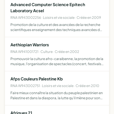
Advanced Computer Science Epitech
domaine…
Laboratory Acsel
RNA W943002256 · Loisirs et vie sociale · Créée en 2009
Promotion de la culture et des avancées de la recherche
scientifiques enseignement des techniques avancées de
réalisation mises en oeuvre dans le cadre de son activité
participation en tant que laboratoire de recherche au…
Aethiopian Warriors
RNA W941001721 · Culture · Créée en 2002
Promouvoir la culture afro-caraibenne, la promotion de la
musique, l'organisation de spectacles (concert, festivals,
tournees) encadrer et promotionner de jeunes artistes
locaux et internationaux en favorisant leurs echan…
Afps Couleurs Palestine Kb
RNA W943002751 · Loisirs et vie sociale · Créée en 2010
Faire mieux connaître la situation du peuple palestinien en
Palestine et dans la diaspora, la lutte qu'il mène pour son
indépendance. De développer les contacts et les
échanges entre le Kremlin Bicêtre et la Palestine en …
Afriques 21