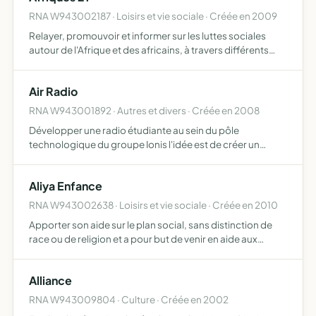
RNA W943002187 · Loisirs et vie sociale · Créée en 2009
Relayer, promouvoir et informer sur les luttes sociales
autour de l'Afrique et des africains, à travers différents
moyens tels que la revue Afrique 21, des émissions de
radio, des sites internet, des publications, des vid…
Air Radio
RNA W943001892 · Autres et divers · Créée en 2008
Développer une radio étudiante au sein du pôle
technologique du groupe Ionis l'idée est de créer un
nouvel axe de communication entre les étudiants, où
chacun aura droit à la parole et à l'écoute il est prévu d'y
Aliya Enfance
faire la…
RNA W943002638 · Loisirs et vie sociale · Créée en 2010
Apporter son aide sur le plan social, sans distinction de
race ou de religion et a pour but de venir en aide aux
enfants défavorisés, orphelins et déshérités de l'Ocean
Indien et des Comores en particulier. Les buts de AL…
Alliance
RNA W943009804 · Culture · Créée en 2002