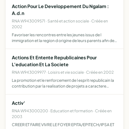
pour la justice sociale pour assurer une citoyenneté e…
Action Pour Le Developpement Du Ngalam :
A.d.n
RNA W943009571 · Santé et action sociale · Créée en
2002
Favoriser les rencontres entre les jeunes issus de l
immigration et la region d origine de leurs parents afin de
promouvoir des projets de developpement sur place (eau
potable, sante, artisanat)
Actions Et Entente Republicaines Pour
L'education Et La Societe
RNA W943009977 · Loisirs et vie sociale · Créée en 2002
La promotion et le renforcement de l esprit republicain la
contribution par la realisation de projets a caractere
sociaux educatifs et culturels a une mobilisation novatrice
autour des valeurs citoyennes au sein d une soc…
Activ'
RNA W943000200 · Education et formation · Créée en
2003
CREER ET FAIRE VIVRE LE FOYER EPITA/EPITECH/IPSA ET