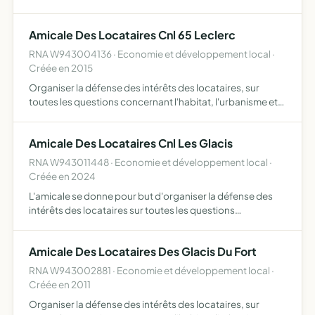
et de l'urbanisme. défense du foyer, sécurité de la famille,
santé publique, prix des loyers et prestations, éq…
Amicale Des Locataires Cnl 65 Leclerc
RNA W943004136 · Economie et développement local ·
Créée en 2015
Organiser la défense des intérêts des locataires, sur
toutes les questions concernant l'habitat, l'urbanisme et
la consommation défense du foyer, sécurité de la famille,
santé publique, prix des loyers et prestations, équ…
Amicale Des Locataires Cnl Les Glacis
RNA W943011448 · Economie et développement local ·
Créée en 2024
L'amicale se donne pour but d'organiser la défense des
intérêts des locataires sur toutes les questions
concernant l'habitat ,l'urbanisme et la consommation
défense du foyer, sécurité de la famille , santé publique,
Amicale Des Locataires Des Glacis Du Fort
prix …
RNA W943002881 · Economie et développement local ·
Créée en 2011
Organiser la défense des intérêts des locataires, sur