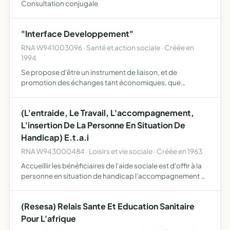
Consultation conjugale
"Interface Developpement"
RNA W941003096 · Santé et action sociale · Créée en
1994
Se propose d'être un instrument de liaison, et de
promotion des échanges tant économiques, que
culturels et techniques entre les pays du Nord et les pays
du Sud, dans le sens d'une meilleure coopération, et d'une
(L'entraide, Le Travail, L'accompagnement,
plus gra…
L'insertion De La Personne En Situation De
Handicap) E.t.a.i
RNA W943000484 · Loisirs et vie sociale · Créée en 1963
Accueillir les bénéficiaires de l'aide sociale est d'offir à la
personne en situation de handicap l'accompagnement et
le soutien global et personnalisé qui lui sont nécessaires
pour son épanouissement et son insertion soc…
(Resesa) Relais Sante Et Education Sanitaire
Pour L'afrique