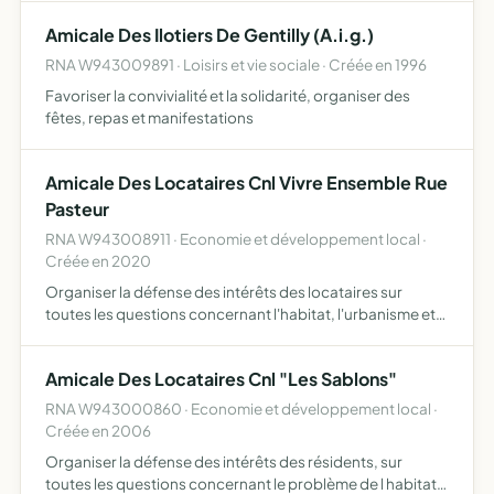
travers la culture. L'amicale des amis du match, vise aussi
Amicale Des Ilotiers De Gentilly (A.i.g.)
…
RNA W943009891 · Loisirs et vie sociale · Créée en 1996
Favoriser la convivialité et la solidarité, organiser des
fêtes, repas et manifestations
Amicale Des Locataires Cnl Vivre Ensemble Rue
Pasteur
RNA W943008911 · Economie et développement local ·
Créée en 2020
Organiser la défense des intérêts des locataires sur
toutes les questions concernant l'habitat, l'urbanisme et
la consommation défense du foyer, sécurité de la famille,
santé publique, prix des loyers et prestations, équi…
Amicale Des Locataires Cnl "Les Sablons"
RNA W943000860 · Economie et développement local ·
Créée en 2006
Organiser la défense des intérêts des résidents, sur
toutes les questions concernant le problème de l habitat