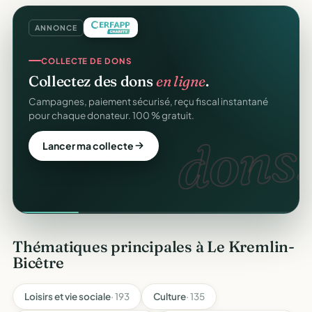
ANNONCE
COLLECTE DE DONS
Collectez des dons
en ligne
.
Campagnes, paiement sécurisé, reçu fiscal instantané
pour chaque donateur. 100 % gratuit.
dons.
Lancer ma collecte
Thématiques principales à Le Kremlin-
Bicêtre
Loisirs et vie sociale
· 193
Culture
· 135