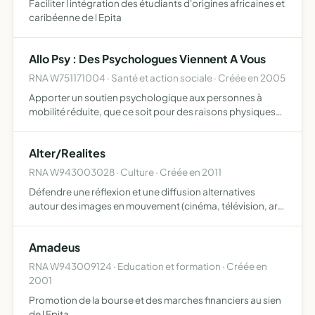
Faciliter l intégration des étudiants d'origines africaines et
caribéenne de l Epita
Allo Psy : Des Psychologues Viennent A Vous
RNA W751171004 · Santé et action sociale · Créée en 2005
Apporter un soutien psychologique aux personnes à
mobilité réduite, que ce soit pour des raisons physiques
ou psychologiques, mais aussi à celles en situation
objective d isolement
Alter/Realites
RNA W943003028 · Culture · Créée en 2011
Défendre une réflexion et une diffusion alternatives
autour des images en mouvement (cinéma, télévision, art
vidéo etc) par les biais notamment d'une revue en ligne -
support de la réflexion, www.alterealite.com-, et d'ac…
Amadeus
RNA W943009124 · Education et formation · Créée en
2001
Promotion de la bourse et des marches financiers au sien
de l Epita