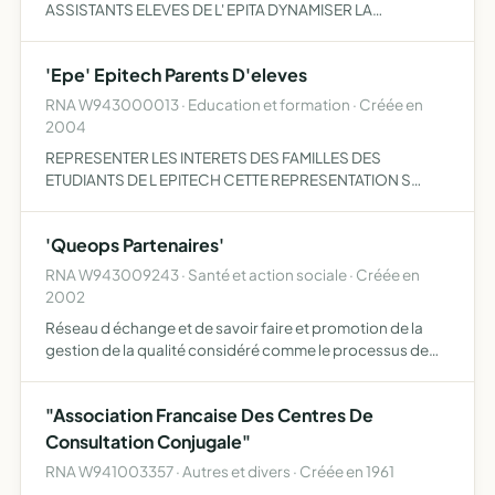
ASSISTANTS ELEVES DE L' EPITA DYNAMISER LA
TRANSMISSION DES CONNAISSANCES INTER
PROMOTION ET PERMETTRE L'ELABORATION ET L
'Epe' Epitech Parents D'eleves
'ORGANISATION D ACTIVITE EXTRA SCOLAIRES.
RNA W943000013 · Education et formation · Créée en
2004
REPRESENTER LES INTERETS DES FAMILLES DES
ETUDIANTS DE L EPITECH CETTE REPRESENTATION S
EXERCE AU SEIN DES ORGANISMES GESTIONNAIRES ET D
ADMINISTRATION
'Queops Partenaires'
RNA W943009243 · Santé et action sociale · Créée en
2002
Réseau d échange et de savoir faire et promotion de la
gestion de la qualité considéré comme le processus de
changement dans les établissements de santé
"Association Francaise Des Centres De
Consultation Conjugale"
RNA W941003357 · Autres et divers · Créée en 1961